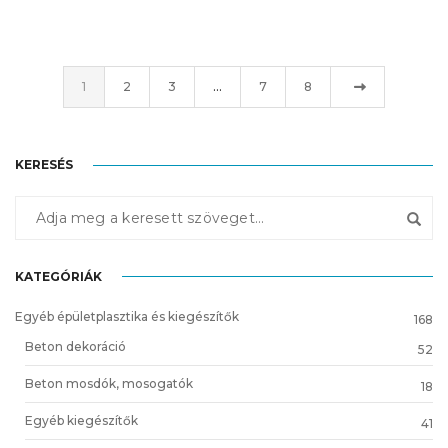
1
2
3
…
7
8
KERESÉS
KATEGÓRIÁK
Egyéb épületplasztika és kiegészítők
168
Beton dekoráció
52
Beton mosdók, mosogatók
18
Egyéb kiegészítők
41