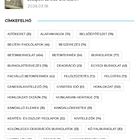
2026.03.18.
CÍMKEFELHŐ
AJTÓKERET
(35)
ALAPANYAGOK
(76)
BELSŐÉPÍTÉSZET
(78)
BELTÉRI PADLÓLAPOK
(46)
BESZEREZÉS
(74)
BETONBURKOLAT
(454)
BETONTERMÉK
(54)
BURKOLATOK
(77)
BURKOLATTERVEZÉS
(78)
DEKORÁCIÓ
(29)
EGYEDI BURKOLAT
(43)
FAGYÁLLÓ BETONTERMÉK
(42)
FELÖLTÖZTETÉS
(72)
FELÚJÍTÁS
(73)
GENERÁLKIVITELEZŐ
(76)
GYÁRTÁSI IDŐ
(61)
HOMLOKZAT
(100)
HOMLOKZATI DIZÁJN
(76)
HUNGARIAN HERITAGE
(73)
KANDALLÓ ELEMEK
(35)
KANDALLÓKERETEK
(33)
KERÍTÉS- ÉS OSZLOP FEDLAPOK
(32)
KIVITELEZŐK
(74)
KÜLÖNLEGES DEKORÁCIÓS BURKOLATOK
(33)
KŐ FALBURKOLAT
(30)