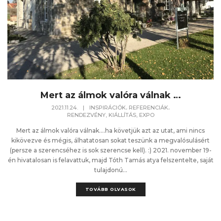
Mert az álmok valóra válnak …
,
,
2021.11.24.
|
INSPIRÁCIÓK
REFERENCIÁK
RENDEZVÉNY, KIÁLLÍTÁS, EXPO
Mert az álmok valóra válnak....ha követjük azt az utat, ami nincs
kikövezve és mégis, álhatatosan sokat teszünk a megvalósulásért
(persze a szerencséhez is sok szerencse kell). :) 2021. november 19-
én hivatalosan is felavattuk, majd Tóth Tamás atya felszentelte, saját
tulajdonú...
TOVÁBB OLVASOK