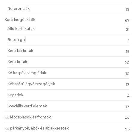
Referenciák
19
Kerti kiegészítők
67
Álló kerti kutak
21
Beton grill
1
Kerti fali kutak
19
Kerti kutak
20
Kő kaspók, virágládák
10
Kőhatású ágyásszegélyek
13
Kőpadok
4
Speciális kerti elemek
13
Kő lépcsőlapok és frontok
47
Kő párkányok, ajtó- és ablakkeretek
96