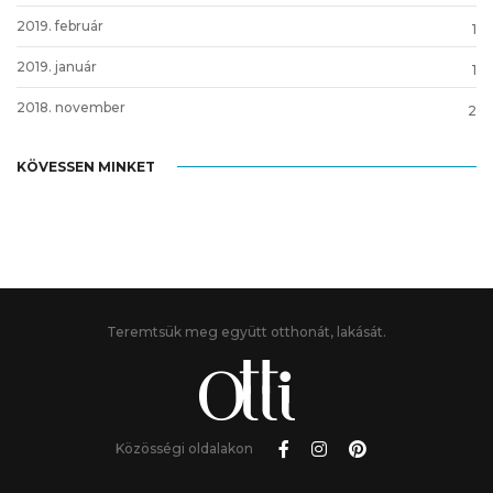
2019. február
1
2019. január
1
2018. november
2
KÖVESSEN MINKET
Teremtsük meg együtt otthonát, lakását.
Közösségi oldalakon