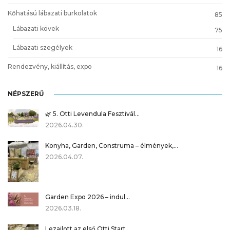
Kőhatású lábazati burkolatok
85
Lábazati kövek
75
Lábazati szegélyek
16
Rendezvény, kiállítás, expo
16
NÉPSZERŰ
🌿 5. Otti Levendula Fesztivál…
2026.04.30.
Konyha, Garden, Construma – élmények,…
2026.04.07.
Garden Expo 2026 – indul…
2026.03.18.
Lezajlott az első Otti Start…