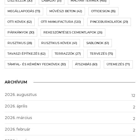
LISZTELLÓK
(30)
LÁBAZAT
(31)
MAGYAR TERMÉK
(455)
MEGÁLLAPODÁS
(73)
MŰVÉSZI BETON
(42)
OTTIDESIGN
(35)
OTTI KÖVEK
(62)
OTTI MANUFACTURA
(120)
PINCEBURKOLATOK
(29)
PÁRKÁNYOK
(30)
REKESZÖNTÉSES CEMENTLAPOK
(26)
RUSZTIKUS
(28)
RUSZTIKUS KÖVEK
(41)
SABLONOK
(61)
TAVASZI ÉPÍTKEZÉS
(62)
TERRAZZÓK
(27)
TERVEZÉS
(75)
TÁMFAL- ÉS KÉMÉNY FEDKÖVEK
(30)
ÁTSZABÁS
(60)
ÜTEMEZÉS
(71)
ARCHÍVUM
2026. augusztus
12
2026. április
2
2026. március
2
2026. február
2