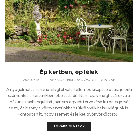
Ép kertben, ép lélek
,
,
2021.06.15.
|
HASZNOS
INSPIRÁCIÓK
REFERENCIÁK
A nyugalmat, a rohanó világtól való kellemes kikapcsolódást jelenti
számunkra a kertünkben eltöltött idő. Nem csak meghatározza a
házunk alaphangulatát, hanem egyedi tervezése különlegessé
teszi, és bizony a környezetünkben tükröződik belső világunk is.
Fontos tehát, hogy szemet és lelket gyönyörködtető...
TOVÁBB OLVASOK