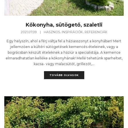
Kőkonyha, sütögető, szaletli
,
,
2021.07.09.
|
HASZNOS
INSPIRÁCIÓK
REFERENCIÁK
Egy helyszín, ahol a férj váltja fel a háziasszonyt a konyhában! Mert
jellemzően a kültéri sütögetések kemencés ételeinek, vagy a
bográcsban készült ételeknek a háziúr a specialistája. A kemence
elmaradhatatlan kelléke a kőkonyhának! Mellé tehetünk sparheltet,
kacsa- vagy malacsütőt, grillezőt,...
TOVÁBB OLVASOK