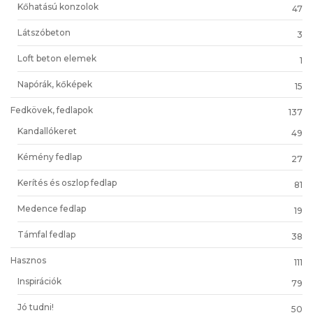
Kőhatású konzolok
47
Látszóbeton
3
Loft beton elemek
1
Napórák, kőképek
15
Fedkövek, fedlapok
137
Kandallókeret
49
Kémény fedlap
27
Kerítés és oszlop fedlap
81
Medence fedlap
19
Támfal fedlap
38
Hasznos
111
Inspirációk
79
Jó tudni!
50