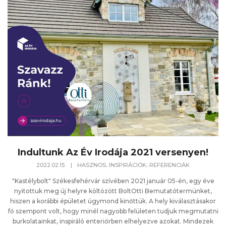
Indultunk Az Év Irodája 2021 versenyen!
,
,
2022.02.15.
|
HASZNOS
INSPIRÁCIÓK
REFERENCIÁK
"Kastélybolt" Székesfehérvár szívében 2021 január 05-én, egy éve
nyitottuk meg új helyre költözött BoltOtti Bemutatótermünket,
hiszen a korábbi épületet úgymond kinőttük. A hely kiválasztásakor
fő szempont volt, hogy minél nagyobb felületen tudjuk megmutatni
burkolatainkat, inspiráló enteriőrben elhelyezve azokat. Mindezek