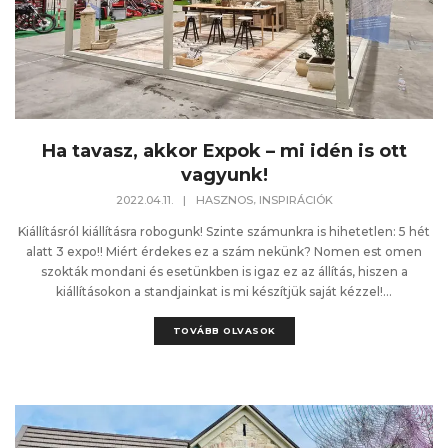
Ha tavasz, akkor Expok – mi idén is ott
vagyunk!
,
2022.04.11.
|
HASZNOS
INSPIRÁCIÓK
Kiállításról kiállításra robogunk! Szinte számunkra is hihetetlen: 5 hét
alatt 3 expo!! Miért érdekes ez a szám nekünk? Nomen est omen
szokták mondani és esetünkben is igaz ez az állítás, hiszen a
kiállításokon a standjainkat is mi készítjük saját kézzel!...
TOVÁBB OLVASOK