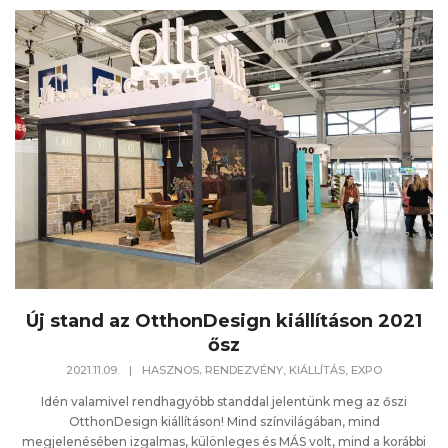
Új stand az OtthonDesign kiállításon 2021
ősz
,
2021.11.09.
|
HASZNOS
RENDEZVÉNY, KIÁLLÍTÁS, EXPO
Idén valamivel rendhagyóbb standdal jelentünk meg az őszi
OtthonDesign kiállításon! Mind színvilágában, mind
megjelenésében izgalmas, különleges és MÁS volt, mind a korábbi