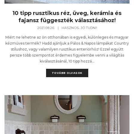
10 tipp rusztikus réz, üveg, kerámia és
fajansz függeszték választásához!
,
2021.08.26.
|
HASZNOS
JÓ TUDNI!
Miért ne lehetne az ön otthonában is egyedi, különleges és magyar
kézműves termék? Hadd ajánljuk a Pálos & Napos lámpákat Country
stílushoz, vagy valamilyen rusztikus enteriőrhöz! Ezzel együtt
persze több szempontot érdemes figyelembe venni a világítás
kiválasztásánál, 10 tipp hozzá...
TOVÁBB OLVASOK