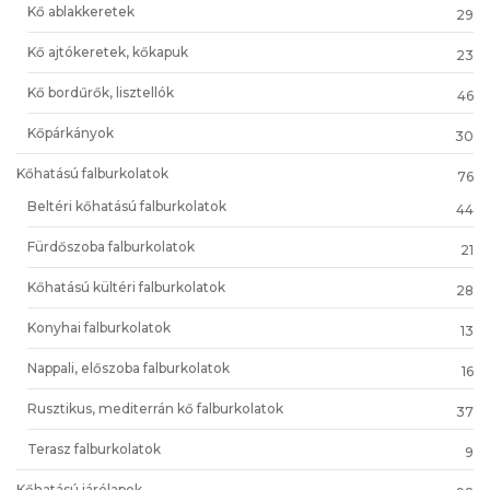
Kő ablakkeretek
29
Kő ajtókeretek, kőkapuk
23
Kő bordűrők, lisztellók
46
Kőpárkányok
30
Kőhatású falburkolatok
76
Beltéri kőhatású falburkolatok
44
Fürdőszoba falburkolatok
21
Kőhatású kültéri falburkolatok
28
Konyhai falburkolatok
13
Nappali, előszoba falburkolatok
16
Rusztikus, mediterrán kő falburkolatok
37
Terasz falburkolatok
9
Kőhatású járólapok