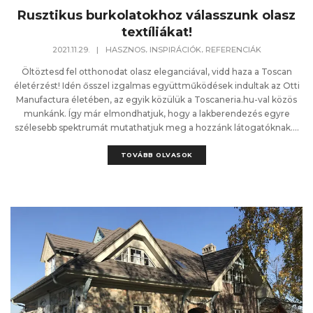
Rusztikus burkolatokhoz válasszunk olasz
textíliákat!
,
,
2021.11.29.
|
HASZNOS
INSPIRÁCIÓK
REFERENCIÁK
Öltöztesd fel otthonodat olasz eleganciával, vidd haza a Toscan
életérzést! Idén ősszel izgalmas együttműködések indultak az Otti
Manufactura életében, az egyik közülük a Toscaneria.hu-val közös
munkánk. Így már elmondhatjuk, hogy a lakberendezés egyre
szélesebb spektrumát mutathatjuk meg a hozzánk látogatóknak....
TOVÁBB OLVASOK