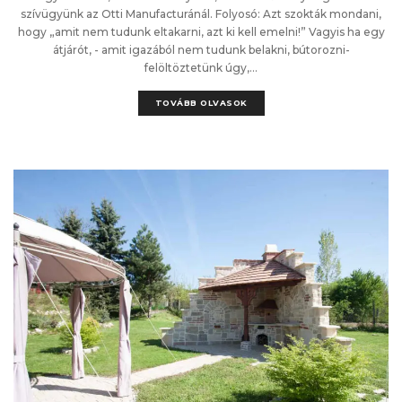
szívügyünk az Otti Manufacturánál. Folyosó: Azt szokták mondani,
hogy „amit nem tudunk eltakarni, azt ki kell emelni!” Vagyis ha egy
átjárót, - amit igazából nem tudunk belakni, bútorozni-
felöltöztetünk úgy,...
TOVÁBB OLVASOK