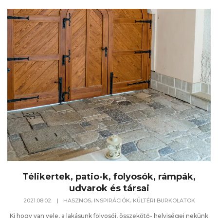
Télikertek, patio-k, folyosók, rámpák,
udvarok és társai
,
,
2021.08.02.
|
HASZNOS
INSPIRÁCIÓK
KÜLTÉRI BURKOLATOK
Ki hogy van vele, a lakásunk folyosói, összekötő- helyiségei nekünk