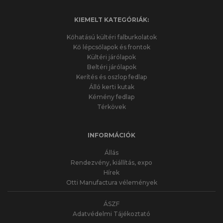
KIEMELT KATEGÓRIÁK:
Kőhatású kültéri falburkolatok
Kő lépcsőlapok és frontok
Kültéri járólapok
Beltéri járólapok
Kerítés és oszlop fedlap
Álló kerti kutak
Kémény fedlap
Térkövek
INFORMÁCIÓK
Állás
Rendezvény, kiállítás, expo
Hírek
Otti Manufactura vélemények
ÁSZF
Adatvédelmi Tájékoztató