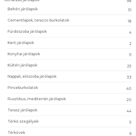
98
Beltéri járólapok
51
Cementlapok, terazzo burkolatok
18
Fürdőszoba járólapok
4
Kerti járólapok
2
Konyhai járólapok
11
Kültéri járólapok
25
Nappali, előszoba járólapok
33
Pinceburkolatok
40
Rusztikus, mediterrán járólapok
20
Terasz járólapok
44
Térkő szegélyek
5
Térkövek
6