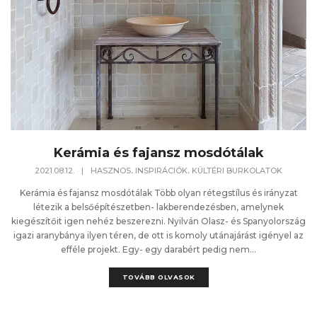
Kerámia és fajansz mosdótálak
,
,
2021.08.12.
|
HASZNOS
INSPIRÁCIÓK
KÜLTÉRI BURKOLATOK
Kerámia és fajansz mosdótálak Több olyan rétegstílus és irányzat
létezik a belsőépítészetben- lakberendezésben, amelynek
kiegészítőit igen nehéz beszerezni. Nyilván Olasz- és Spanyolország
igazi aranybánya ilyen téren, de ott is komoly utánajárást igényel az
efféle projekt. Egy- egy darabért pedig nem...
TOVÁBB OLVASOK