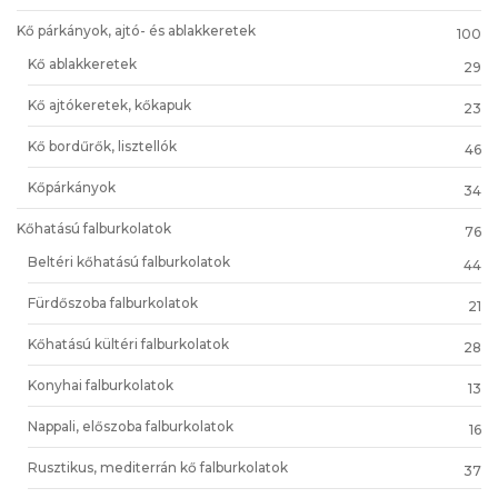
Kő párkányok, ajtó- és ablakkeretek
100
Kő ablakkeretek
29
Kő ajtókeretek, kőkapuk
23
Kő bordűrők, lisztellók
46
Kőpárkányok
34
Kőhatású falburkolatok
76
Beltéri kőhatású falburkolatok
44
Fürdőszoba falburkolatok
21
Kőhatású kültéri falburkolatok
28
Konyhai falburkolatok
13
Nappali, előszoba falburkolatok
16
Rusztikus, mediterrán kő falburkolatok
37