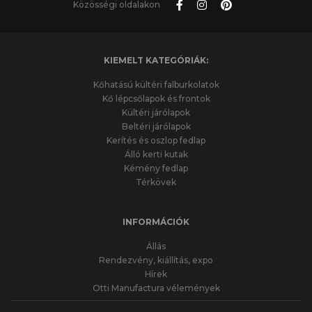
Közösségi oldalakon
KIEMELT KATEGÓRIÁK:
Kőhatású kültéri falburkolatok
Kő lépcsőlapok és frontok
Kültéri járólapok
Beltéri járólapok
Kerítés és oszlop fedlap
Álló kerti kutak
Kémény fedlap
Térkövek
INFORMÁCIÓK
Állás
Rendezvény, kiállítás, expo
Hírek
Otti Manufactura vélemények