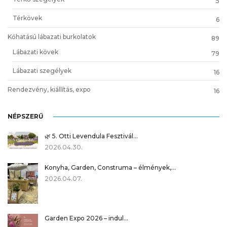
5
Térkövek
6
Kőhatású lábazati burkolatok
89
Lábazati kövek
79
Lábazati szegélyek
16
Rendezvény, kiállítás, expo
16
NÉPSZERŰ
🌿 5. Otti Levendula Fesztivál…
2026.04.30.
Konyha, Garden, Construma – élmények,…
2026.04.07.
Garden Expo 2026 – indul…