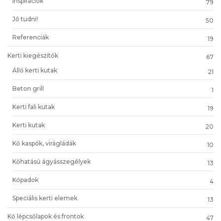
Inspirációk
79
Jó tudni!
50
Referenciák
19
Kerti kiegészítők
67
Álló kerti kutak
21
Beton grill
1
Kerti fali kutak
19
Kerti kutak
20
Kő kaspók, virágládák
10
Kőhatású ágyásszegélyek
13
Kőpadok
4
Speciális kerti elemek
13
Kő lépcsőlapok és frontok
47