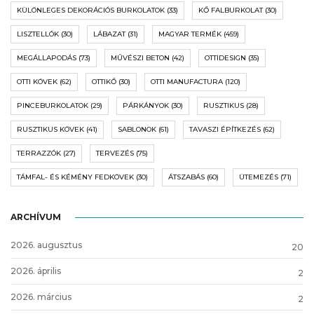
KÜLÖNLEGES DEKORÁCIÓS BURKOLATOK
(33)
KŐ FALBURKOLAT
(30)
LISZTELLÓK
(30)
LÁBAZAT
(31)
MAGYAR TERMÉK
(459)
MEGÁLLAPODÁS
(73)
MŰVÉSZI BETON
(42)
OTTIDESIGN
(35)
OTTI KÖVEK
(62)
OTTIKŐ
(30)
OTTI MANUFACTURA
(120)
PINCEBURKOLATOK
(29)
PÁRKÁNYOK
(30)
RUSZTIKUS
(28)
RUSZTIKUS KÖVEK
(41)
SABLONOK
(61)
TAVASZI ÉPÍTKEZÉS
(62)
TERRAZZÓK
(27)
TERVEZÉS
(75)
TÁMFAL- ÉS KÉMÉNY FEDKÖVEK
(30)
ÁTSZABÁS
(60)
ÜTEMEZÉS
(71)
ARCHÍVUM
2026. augusztus
20
2026. április
2
2026. március
2