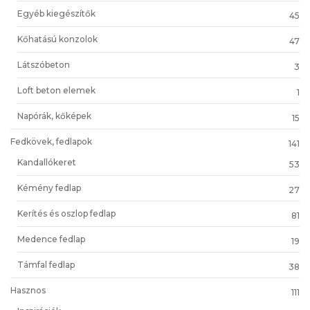
Egyéb kiegészítők
45
Kőhatású konzolok
47
Látszóbeton
3
Loft beton elemek
1
Napórák, kőképek
15
Fedkövek, fedlapok
141
Kandallókeret
53
Kémény fedlap
27
Kerítés és oszlop fedlap
81
Medence fedlap
19
Támfal fedlap
38
Hasznos
111