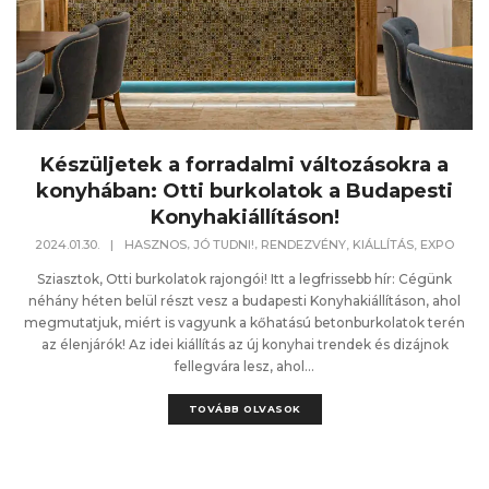
Készüljetek a forradalmi változásokra a
konyhában: Otti burkolatok a Budapesti
Konyhakiállításon!
,
,
2024.01.30.
|
HASZNOS
JÓ TUDNI!
RENDEZVÉNY, KIÁLLÍTÁS, EXPO
Sziasztok, Otti burkolatok rajongói! Itt a legfrissebb hír: Cégünk
néhány héten belül részt vesz a budapesti Konyhakiállításon, ahol
megmutatjuk, miért is vagyunk a kőhatású betonburkolatok terén
az élenjárók! Az idei kiállítás az új konyhai trendek és dizájnok
fellegvára lesz, ahol...
TOVÁBB OLVASOK