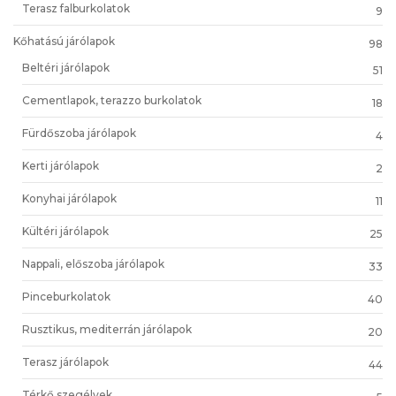
Terasz falburkolatok
9
Kőhatású járólapok
98
Beltéri járólapok
51
Cementlapok, terazzo burkolatok
18
Fürdőszoba járólapok
4
Kerti járólapok
2
Konyhai járólapok
11
Kültéri járólapok
25
Nappali, előszoba járólapok
33
Pinceburkolatok
40
Rusztikus, mediterrán járólapok
20
Terasz járólapok
44
Térkő szegélyek