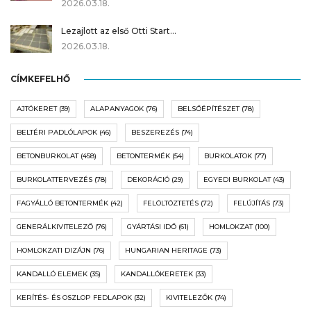
2026.03.18.
Lezajlott az első Otti Start…
2026.03.18.
CÍMKEFELHŐ
AJTÓKERET
(39)
ALAPANYAGOK
(76)
BELSŐÉPÍTÉSZET
(78)
BELTÉRI PADLÓLAPOK
(46)
BESZEREZÉS
(74)
BETONBURKOLAT
(458)
BETONTERMÉK
(54)
BURKOLATOK
(77)
BURKOLATTERVEZÉS
(78)
DEKORÁCIÓ
(29)
EGYEDI BURKOLAT
(43)
FAGYÁLLÓ BETONTERMÉK
(42)
FELÖLTÖZTETÉS
(72)
FELÚJÍTÁS
(73)
GENERÁLKIVITELEZŐ
(76)
GYÁRTÁSI IDŐ
(61)
HOMLOKZAT
(100)
HOMLOKZATI DIZÁJN
(76)
HUNGARIAN HERITAGE
(73)
KANDALLÓ ELEMEK
(35)
KANDALLÓKERETEK
(33)
KERÍTÉS- ÉS OSZLOP FEDLAPOK
(32)
KIVITELEZŐK
(74)