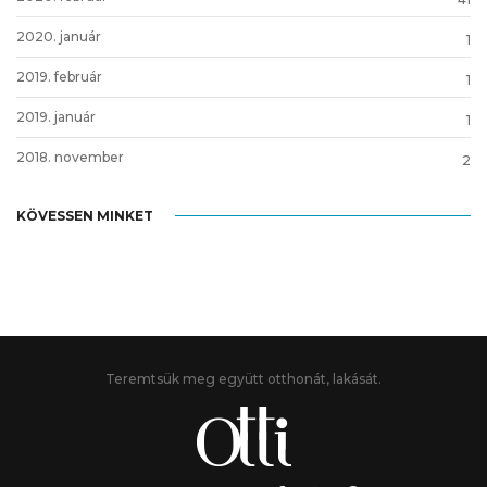
2020. január
1
2019. február
1
2019. január
1
2018. november
2
KÖVESSEN MINKET
Teremtsük meg együtt otthonát, lakását.