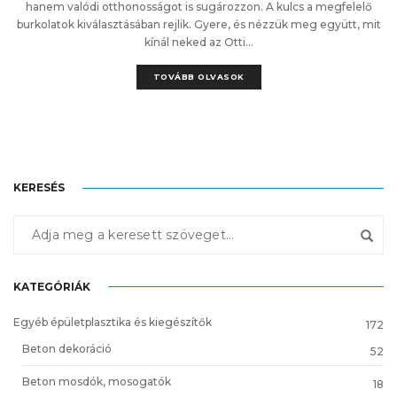
hanem valódi otthonosságot is sugározzon. A kulcs a megfelelő
burkolatok kiválasztásában rejlik. Gyere, és nézzük meg együtt, mit
kínál neked az Otti...
TOVÁBB OLVASOK
KERESÉS
KATEGÓRIÁK
Egyéb épületplasztika és kiegészítők
172
Beton dekoráció
52
Beton mosdók, mosogatók
18