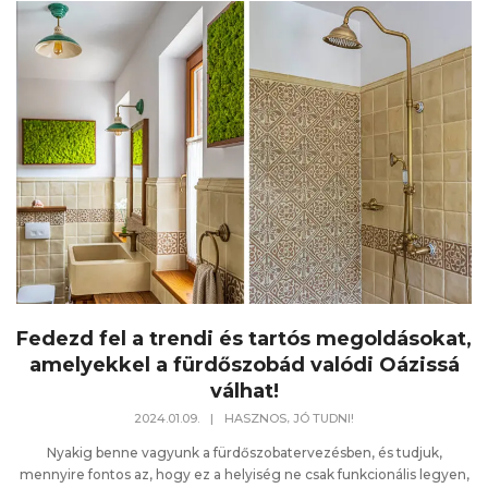
Fedezd fel a trendi és tartós megoldásokat,
amelyekkel a fürdőszobád valódi Oázissá
válhat!
,
2024.01.09.
|
HASZNOS
JÓ TUDNI!
Nyakig benne vagyunk a fürdőszobatervezésben, és tudjuk,
mennyire fontos az, hogy ez a helyiség ne csak funkcionális legyen,