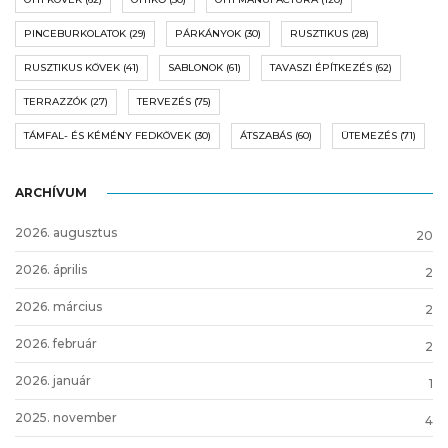
PINCEBURKOLATOK
(29)
PÁRKÁNYOK
(30)
RUSZTIKUS
(28)
RUSZTIKUS KÖVEK
(41)
SABLONOK
(61)
TAVASZI ÉPÍTKEZÉS
(62)
TERRAZZÓK
(27)
TERVEZÉS
(75)
TÁMFAL- ÉS KÉMÉNY FEDKÖVEK
(30)
ÁTSZABÁS
(60)
ÜTEMEZÉS
(71)
ARCHÍVUM
2026. augusztus
20
2026. április
2
2026. március
2
2026. február
2
2026. január
1
2025. november
4