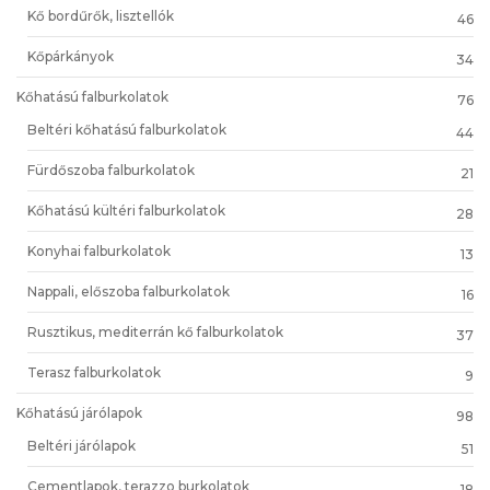
Kő bordűrők, lisztellók
46
Kőpárkányok
34
Kőhatású falburkolatok
76
Beltéri kőhatású falburkolatok
44
Fürdőszoba falburkolatok
21
Kőhatású kültéri falburkolatok
28
Konyhai falburkolatok
13
Nappali, előszoba falburkolatok
16
Rusztikus, mediterrán kő falburkolatok
37
Terasz falburkolatok
9
Kőhatású járólapok
98
Beltéri járólapok
51
Cementlapok, terazzo burkolatok
18