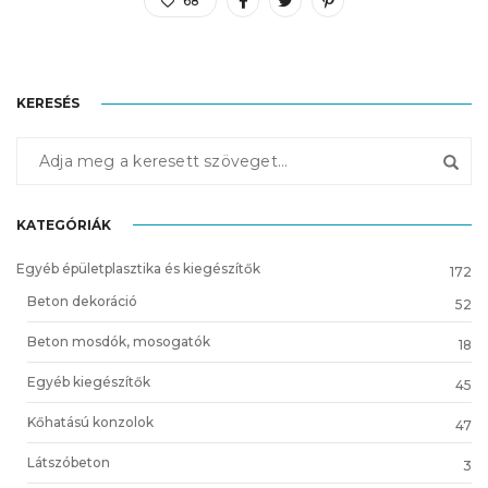
68
KERESÉS
KATEGÓRIÁK
Egyéb épületplasztika és kiegészítők
172
Beton dekoráció
52
Beton mosdók, mosogatók
18
Egyéb kiegészítők
45
Kőhatású konzolok
47
Látszóbeton
3