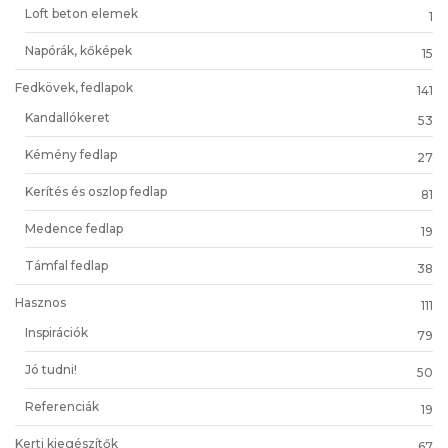
Loft beton elemek
1
Napórák, kőképek
15
Fedkövek, fedlapok
141
Kandallókeret
53
Kémény fedlap
27
Kerítés és oszlop fedlap
81
Medence fedlap
19
Támfal fedlap
38
Hasznos
111
Inspirációk
79
Jó tudni!
50
Referenciák
19
Kerti kiegészítők
67