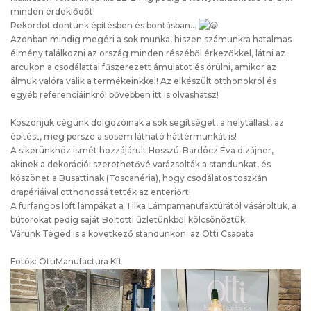
minden érdeklődőt!
Rekordot döntünk építésben és bontásban…
Azonban mindig megéri a sok munka, hiszen számunkra hatalmas
élmény találkozni az ország minden részéből érkezőkkel, látni az
arcukon a csodálattal fűszerezett ámulatot és örülni, amikor az
álmuk valóra válik a termékeinkkel! Az elkészült otthonokról és
egyéb referenciáinkról bővebben
itt is olvashatsz!
Köszönjük cégünk dolgozóinak a sok segítséget, a helytállást, az
építést, meg persze a sosem látható háttérmunkát is!
A sikerünkhöz ismét hozzájárult
Hosszú-Bardócz Éva dizájner
,
akinek a dekorációi szerethetővé varázsolták a standunkat, és
köszönet a
Busattinak (Toscanéria)
, hogy csodálatos toszkán
drapériáival otthonossá tették az enteriőrt!
A furfangos loft lámpákat a
Tilka Lámpamanufaktúrától
vásároltuk, a
bútorokat pedig saját
Boltotti üzletünkből
kölcsönöztük.
Várunk Téged is a következő standunkon: az Otti Csapata
Fotók: OttiManufactura Kft