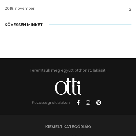
2018. november
2
KÖVESSEN MINKET
Teremtsük meg együtt otthonát, lakását.
Közösségi oldalakon
KIEMELT KATEGÓRIÁK: