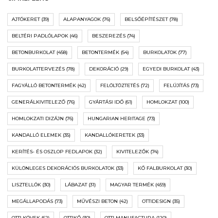
AJTÓKERET
(39)
ALAPANYAGOK
(76)
BELSŐÉPÍTÉSZET
(78)
BELTÉRI PADLÓLAPOK
(46)
BESZEREZÉS
(74)
BETONBURKOLAT
(458)
BETONTERMÉK
(54)
BURKOLATOK
(77)
BURKOLATTERVEZÉS
(78)
DEKORÁCIÓ
(29)
EGYEDI BURKOLAT
(43)
FAGYÁLLÓ BETONTERMÉK
(42)
FELÖLTÖZTETÉS
(72)
FELÚJÍTÁS
(73)
GENERÁLKIVITELEZŐ
(76)
GYÁRTÁSI IDŐ
(61)
HOMLOKZAT
(100)
HOMLOKZATI DIZÁJN
(76)
HUNGARIAN HERITAGE
(73)
KANDALLÓ ELEMEK
(35)
KANDALLÓKERETEK
(33)
KERÍTÉS- ÉS OSZLOP FEDLAPOK
(32)
KIVITELEZŐK
(74)
KÜLÖNLEGES DEKORÁCIÓS BURKOLATOK
(33)
KŐ FALBURKOLAT
(30)
LISZTELLÓK
(30)
LÁBAZAT
(31)
MAGYAR TERMÉK
(459)
MEGÁLLAPODÁS
(73)
MŰVÉSZI BETON
(42)
OTTIDESIGN
(35)
OTTI KÖVEK
(62)
OTTIKŐ
(30)
OTTI MANUFACTURA
(120)