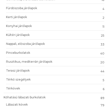
Fürdőszoba járólapok
4
Kerti járólapok
2
Konyhai járólapok
11
Kültéri járólapok
25
Nappali, előszoba járólapok
33
Pinceburkolatok
40
Rusztikus, mediterrán járólapok
20
Terasz járólapok
44
Térkő szegélyek
5
Térkövek
6
Kőhatású lábazati burkolatok
89
Lábazati kövek
79