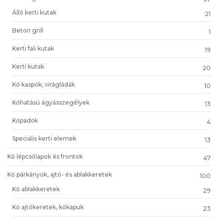
Álló kerti kutak
21
Beton grill
1
Kerti fali kutak
19
Kerti kutak
20
Kő kaspók, virágládák
10
Kőhatású ágyásszegélyek
13
Kőpadok
4
Speciális kerti elemek
13
Kő lépcsőlapok és frontok
47
Kő párkányok, ajtó- és ablakkeretek
100
Kő ablakkeretek
29
Kő ajtókeretek, kőkapuk
23