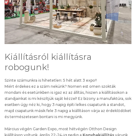
Kiállításról kiállításra
robogunk!
Szinte számunkra is hihetetlen: 5 hét alatt 3 expo!!
Miért érdekes ez a szám nekünk? Nomen est omen szokták
mondani és esetünkben is igaz ez az állítás, hiszen a kiállításokon a
standjainkat is mi készítjük saját kézzel! Ez bizony a manufaktúra, sok
esetben úgy néz ki, hogy 3 napig építi lelkes csapatunk a standot,
majd csapatunk másik fele 3 napig a kiállításon várja az érdeklődőket
és természetesen bontani is mi megyünk.
Március végén
Garden Expo
, most hétvégén
Otthon Design
kiállításon
voltunk, április 22-24-ig pedig a
Konyhakiállítás
várunk