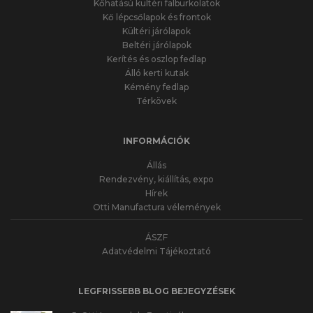
Kőhatású kültéri falburkolatok
Kő lépcsőlapok és frontok
Kültéri járólapok
Beltéri járólapok
Kerítés és oszlop fedlap
Álló kerti kutak
Kémény fedlap
Térkövek
INFORMÁCIÓK
Állás
Rendezvény, kiállítás, expo
Hírek
Otti Manufactura vélemények
ÁSZF
Adatvédelmi Tájékoztató
LEGFRISSEBB BLOG BEJEGYZÉSEK