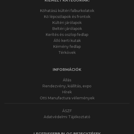
KIEMELT KATEGÓRIÁK:
Kőhatású kültéri falburkolatok
Kő lépcsőlapok és frontok
Kültéri járólapok
Beltéri járólapok
Kerítés és oszlop fedlap
Álló kerti kutak
Kémény fedlap
Térkövek
INFORMÁCIÓK
Állás
Rendezvény, kiállítás, expo
Hírek
Otti Manufactura vélemények
ÁSZF
Adatvédelmi Tájékoztató
LEGFRISSEBB BLOG BEJEGYZÉSEK