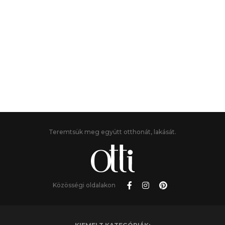
Teremtsük meg együtt otthonát, lakását.
Közösségi oldalakon