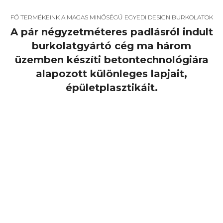
FŐ TERMÉKEINK A MAGAS MINŐSÉGŰ EGYEDI DESIGN BURKOLATOK
A pár négyzetméteres padlásról indult
burkolatgyártó cég ma három
üzemben készíti betontechnológiára
alapozott különleges lapjait,
épületplasztikáit.