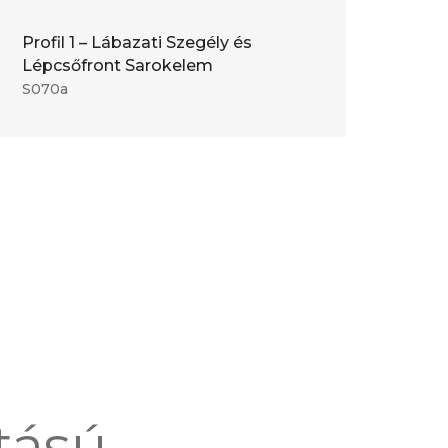
Profil 1 – Lábazati Szegély és
Lépcsőfront Sarokelem
S070a
tású