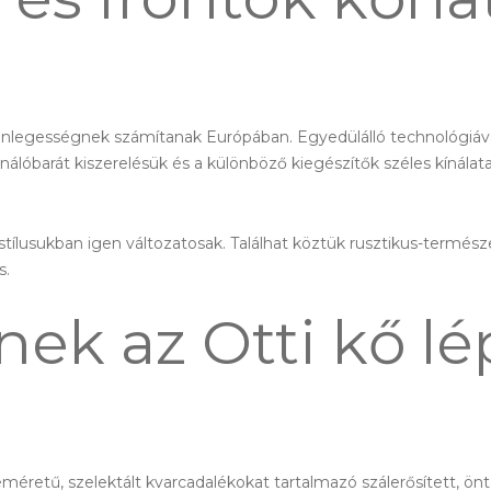
lönlegességnek számítanak Európában. Egyedülálló technológiáva
sználóbarát kiszerelésük és a különböző kiegészítők széles kínála
 stílusukban igen változatosak. Találhat köztük rusztikus-termés
s.
nek az Otti kő l
éretű, szelektált kvarcadalékokat tartalmazó szálerősített, ön