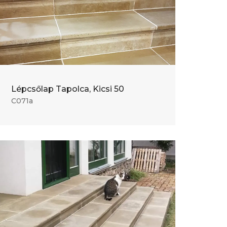
Lépcsőlap Tapolca, Kicsi 50
C071a