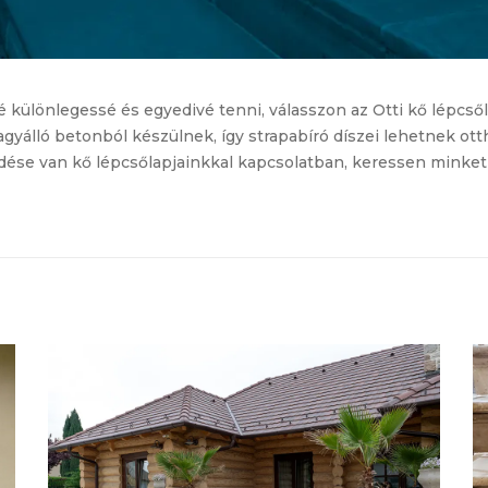
é különlegessé és egyedivé tenni, válasszon az Otti kő lépcső
fagyálló betonból készülnek, így strapabíró díszei lehetnek 
rdése van kő lépcsőlapjainkkal kapcsolatban, keressen minket