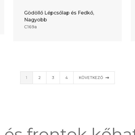
Gödöllő Lépcsőlap és Fedkő,
Nagyobb
C169a
1
2
3
4
KÖVETKEZŐ
 és frontok kőha