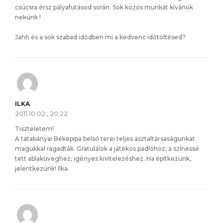
csúcsra érsz pályafutásod során. Sok közös munkát kívánok
nekünk !
Jahh és a sok szabad idődben mi a kedvenc időtöltésed?
ILKA
2011.10.02., 20:22
Tiszteletem!
A tatabányai Békepipa belső terei teljes asztaltársaságunkat
magukkal ragadták. Gratulálok a játékos padlóhoz, a színessé
tett ablaküveghez, igényes kivitelezéshez. Ha építkezünk,
jelentkezünk! Ilka