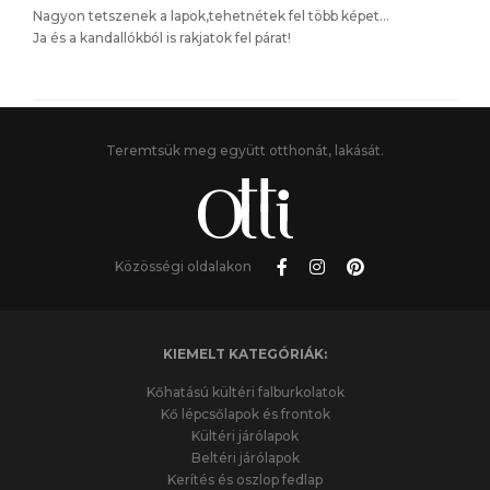
Nagyon tetszenek a lapok,tehetnétek fel több képet…
Ja és a kandallókból is rakjatok fel párat!
Teremtsük meg együtt otthonát, lakását.
Közösségi oldalakon
KIEMELT KATEGÓRIÁK:
Kőhatású kültéri falburkolatok
Kő lépcsőlapok és frontok
Kültéri járólapok
Beltéri járólapok
Kerítés és oszlop fedlap