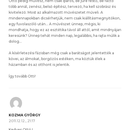
Ottó pedig művész, nem csak iparos, de jure festő, de facto
több annál, zenész, belső építész, tervező, ha kell szobrász és
kivitelező. Most az alkalmazott művészetet műveli. A
mindennapokban dicsérhetjük, nem csak kiállításmegnyitókon,
egy fuvolaszóló után… A művészet ünnep, mégis, ki
mondhatja, hogy ez az esztétika távol áll attól, amit mindnyájan
keresünk? Ünnep tehát minden nap, legalábbis, ha rajta múlik a
dolog…
A kísérletezési fázisban még csak a barátságot jelentették a
kövei, az álmokat, borgőzös estéken, ma köztük élek a
házamban és az otthont is jelentik.
Így tovább Otti!
KOZMA GYÖRGY
2011.12.12., 21:17
Kedves Ottó !