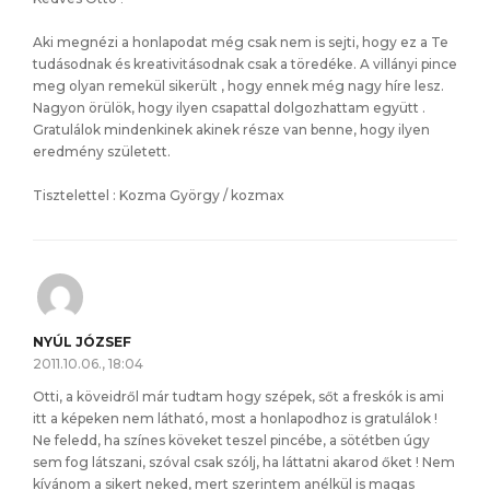
Aki megnézi a honlapodat még csak nem is sejti, hogy ez a Te
tudásodnak és kreativitásodnak csak a töredéke. A villányi pince
meg olyan remekül sikerült , hogy ennek még nagy híre lesz.
Nagyon örülök, hogy ilyen csapattal dolgozhattam együtt .
Gratulálok mindenkinek akinek része van benne, hogy ilyen
eredmény született.
Tisztelettel : Kozma György / kozmax
NYÚL JÓZSEF
2011.10.06., 18:04
Otti, a köveidről már tudtam hogy szépek, sőt a freskók is ami
itt a képeken nem látható, most a honlapodhoz is gratulálok !
Ne feledd, ha színes köveket teszel pincébe, a sötétben úgy
sem fog látszani, szóval csak szólj, ha láttatni akarod őket ! Nem
kívánom a sikert neked, mert szerintem anélkül is magas