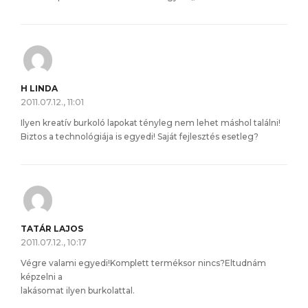
H LINDA
2011.07.12., 11:01
Ilyen kreatív burkoló lapokat tényleg nem lehet máshol találni!
Biztos a technológiája is egyedi! Saját fejlesztés esetleg?
TATÁR LAJOS
2011.07.12., 10:17
Végre valami egyedi!Komplett terméksor nincs?Eltudnám
képzelni a
lakásomat ilyen burkolattal.