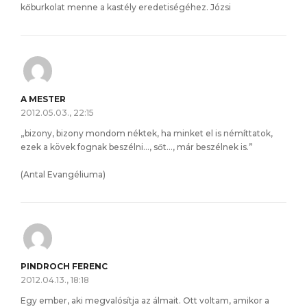
kőburkolat menne a kastély eredetiségéhez. Józsi
A MESTER
2012.05.03., 22:15
„bizony, bizony mondom néktek, ha minket el is némíttatok,
ezek a kövek fognak beszélni…, sőt…, már beszélnek is.”
(Antal Evangéliuma)
PINDROCH FERENC
2012.04.13., 18:18
Egy ember, aki megvalósítja az álmait. Ott voltam, amikor a