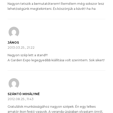
Nagyon tetszik a bemutatóterem! Remélem még sokszor lesz
lehetőségünk megtekinteni. És köszönjük a kávét!-ha-ha
JÁNOS
2013.03.25., 21:22
Nagyon szép lett a stand!!!
A Garden Expo legegyedibb kiállítása volt szerintem. Sok sikert!
SZÁNTÓ MIHÁLYNÉ
2012.08.25., 11:43
Gratulálok munkásságához nagyon szépek. Én egy lelkes
amatőr ikon festő vagyok. A veranda újságban olvastam önről,