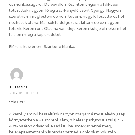
és munkásságáról. De bevallom őszintén engem a faliképei
tetszettek nagyon, főleg a sárkányölő szent György. Nagyon
szeretném megfesteni de nem tudom, hogy ki festette és hol
nézhetek utána. Már sok feldolgozását láttam de ez nagyon
tetszik. Kérem önt Ottó ha van ideje kérem küldje el nekem hol
találom meg a kép eredetét.
Előre is köszönöm Szántóné Marika.
T JÓZSEF
2012.05.10., 11:10
Szia Otti!
A kastély amiről beszéltünk,nagyon megérné most eladni,szép
környezetben a Balatontól 7 km, 7 hektár park,most a tulaj 35-
40%-os áron odaadná. Ráadásul ha ismerős venné meg,
belsőépítészet terén is rendezhetnéd a dolgokat.Sok szép