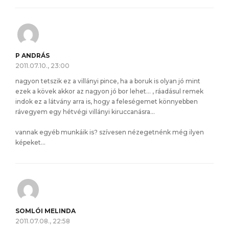
P ANDRÁS
2011.07.10., 23:00
nagyon tetszik ez a villányi pince, ha a boruk is olyan jó mint
ezek a kövek akkor az nagyon jó bor lehet… , ráadásul remek
indok ez a látvány arra is, hogy a feleségemet könnyebben
rávegyem egy hétvégi villányi kiruccanásra…
vannak egyéb munkáik is? szívesen nézegetnénk még ilyen
képeket…
SOMLÓI MELINDA
2011.07.08., 22:58