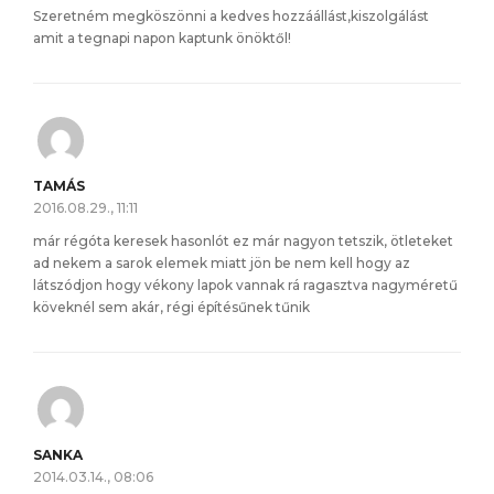
Szeretném megköszönni a kedves hozzáállást,kiszolgálást
amit a tegnapi napon kaptunk önöktől!
TAMÁS
2016.08.29., 11:11
már régóta keresek hasonlót ez már nagyon tetszik, ötleteket
ad nekem a sarok elemek miatt jön be nem kell hogy az
látszódjon hogy vékony lapok vannak rá ragasztva nagyméretű
köveknél sem akár, régi építésűnek tűnik
SANKA
2014.03.14., 08:06