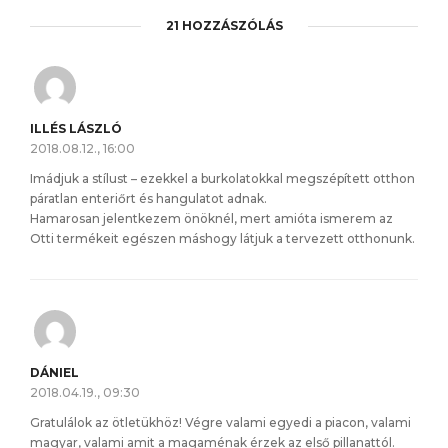
21 HOZZÁSZÓLÁS
ILLÉS LÁSZLÓ
2018.08.12., 16:00
Imádjuk a stílust – ezekkel a burkolatokkal megszépített otthon
páratlan enteriőrt és hangulatot adnak.
Hamarosan jelentkezem önöknél, mert amióta ismerem az
Otti termékeit egészen máshogy látjuk a tervezett otthonunk.
DÁNIEL
2018.04.19., 09:30
Gratulálok az ötletükhöz! Végre valami egyedi a piacon, valami
magyar, valami amit a magaménak érzek az első pillanattól.