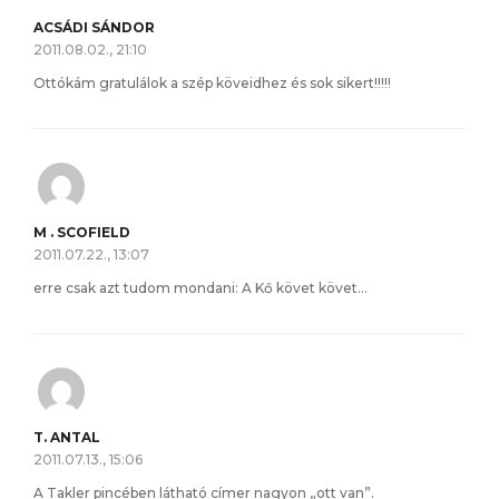
ACSÁDI SÁNDOR
2011.08.02., 21:10
Ottókám gratulálok a szép köveidhez és sok sikert!!!!!
M . SCOFIELD
2011.07.22., 13:07
erre csak azt tudom mondani: A Kő követ követ…
T. ANTAL
2011.07.13., 15:06
A Takler pincében látható címer nagyon „ott van”.