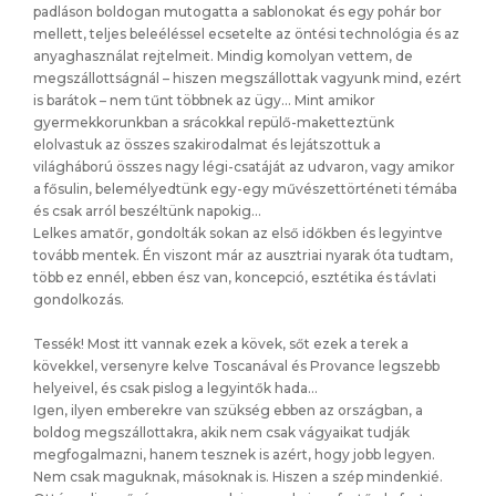
padláson boldogan mutogatta a sablonokat és egy pohár bor
mellett, teljes beleéléssel ecsetelte az öntési technológia és az
anyaghasználat rejtelmeit. Mindig komolyan vettem, de
megszállottságnál – hiszen megszállottak vagyunk mind, ezért
is barátok – nem tűnt többnek az ügy… Mint amikor
gyermekkorunkban a srácokkal repülő-maketteztünk
elolvastuk az összes szakirodalmat és lejátszottuk a
világháború összes nagy légi-csatáját az udvaron, vagy amikor
a fősulin, belemélyedtünk egy-egy művészettörténeti témába
és csak arról beszéltünk napokig…
Lelkes amatőr, gondolták sokan az első időkben és legyintve
tovább mentek. Én viszont már az ausztriai nyarak óta tudtam,
több ez ennél, ebben ész van, koncepció, esztétika és távlati
gondolkozás.
Tessék! Most itt vannak ezek a kövek, sőt ezek a terek a
kövekkel, versenyre kelve Toscanával és Provance legszebb
helyeivel, és csak pislog a legyintők hada…
Igen, ilyen emberekre van szükség ebben az országban, a
boldog megszállottakra, akik nem csak vágyaikat tudják
megfogalmazni, hanem tesznek is azért, hogy jobb legyen.
Nem csak maguknak, másoknak is. Hiszen a szép mindenkié.