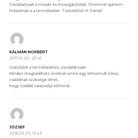
Csodálatosak a mosdó és mosogatótálak. Örömmel ajánlom
másoknak is a termékeiket. Tisztelettel: H. Dániel
KÁLMÁN NORBERT
2017.10.20., 20:41
Gratulálok a termékeikhez, csodálatosak!
Minden megtalálható önöknél amire egy kifinomult ízlésű
családnak szüksége lehet,
hogy szebbé varázsolja otthonát.
JÓZSEF
2016.09.27., 12:43