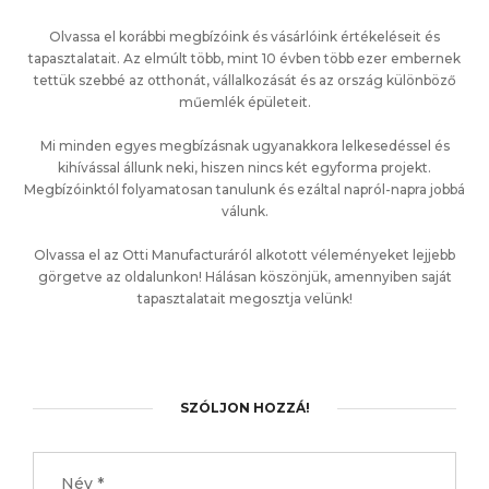
Olvassa el korábbi megbízóink és vásárlóink értékeléseit és
tapasztalatait. Az elmúlt több, mint 10 évben több ezer embernek
tettük szebbé az otthonát, vállalkozását és az ország különböző
műemlék épületeit.
Mi minden egyes megbízásnak ugyanakkora lelkesedéssel és
kihívással állunk neki, hiszen nincs két egyforma projekt.
Megbízóinktól folyamatosan tanulunk és ezáltal napról-napra jobbá
válunk.
Olvassa el az Otti Manufacturáról alkotott véleményeket lejjebb
görgetve az oldalunkon! Hálásan köszönjük, amennyiben saját
tapasztalatait megosztja velünk!
SZÓLJON HOZZÁ!