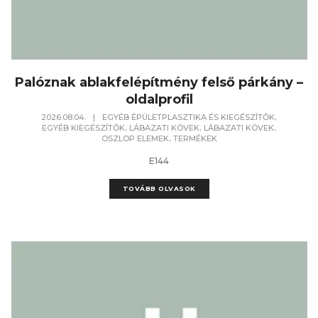
Palóznak ablakfelépítmény felső párkány –
oldalprofil
,
2026.08.04.
|
EGYÉB ÉPÜLETPLASZTIKA ÉS KIEGÉSZÍTŐK
,
,
,
EGYÉB KIEGÉSZÍTŐK
LÁBAZATI KÖVEK
LÁBAZATI KÖVEK
,
OSZLOP ELEMEK
TERMÉKEK
E144
TOVÁBB OLVASOK