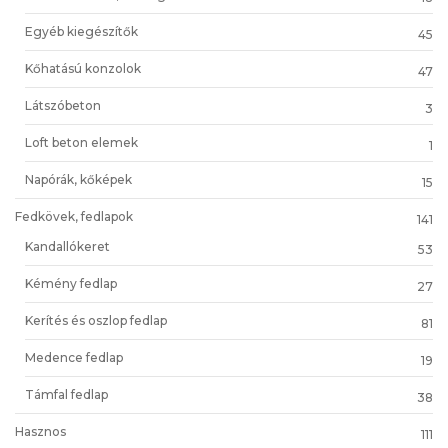
Egyéb kiegészítők
45
Kőhatású konzolok
47
Látszóbeton
3
Loft beton elemek
1
Napórák, kőképek
15
Fedkövek, fedlapok
141
Kandallókeret
53
Kémény fedlap
27
Kerítés és oszlop fedlap
81
Medence fedlap
19
Támfal fedlap
38
Hasznos
111