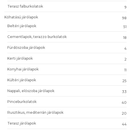
Terasz falburkolatok
9
Kőhatású járólapok
98
Beltéri járólapok
51
Cementlapok, terazzo burkolatok
18
Fürdőszoba járólapok
4
Kerti járólapok
2
Konyhai járólapok
11
Kültéri járólapok
25
Nappali, előszoba járólapok
33
Pinceburkolatok
40
Rusztikus, mediterrán járólapok
20
Terasz járólapok
44