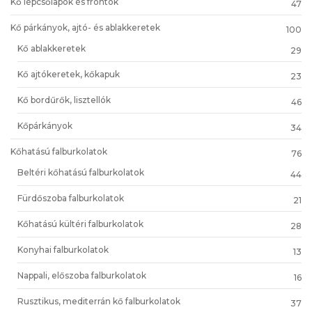
Kő lépcsőlapok és frontok
47
Kő párkányok, ajtó- és ablakkeretek
100
Kő ablakkeretek
29
Kő ajtókeretek, kőkapuk
23
Kő bordűrők, lisztellók
46
Kőpárkányok
34
Kőhatású falburkolatok
76
Beltéri kőhatású falburkolatok
44
Fürdőszoba falburkolatok
21
Kőhatású kültéri falburkolatok
28
Konyhai falburkolatok
13
Nappali, előszoba falburkolatok
16
Rusztikus, mediterrán kő falburkolatok
37