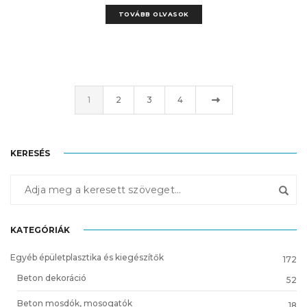
TOVÁBB OLVASOK
1
2
3
4
KERESÉS
KATEGÓRIÁK
Egyéb épületplasztika és kiegészítők
172
Beton dekoráció
52
Beton mosdók, mosogatók
18