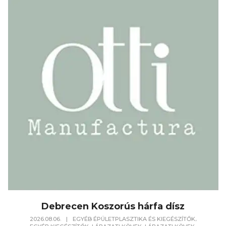
Debrecen Koszorús hárfa dísz
,
2026.08.06.
|
EGYÉB ÉPÜLETPLASZTIKA ÉS KIEGÉSZÍTŐK