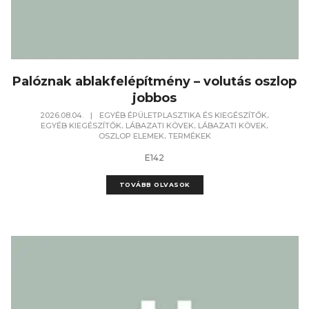
Palóznak ablakfelépítmény – volutás oszlop
jobbos
,
2026.08.04.
|
EGYÉB ÉPÜLETPLASZTIKA ÉS KIEGÉSZÍTŐK
,
,
,
EGYÉB KIEGÉSZÍTŐK
LÁBAZATI KÖVEK
LÁBAZATI KÖVEK
,
OSZLOP ELEMEK
TERMÉKEK
E142
TOVÁBB OLVASOK