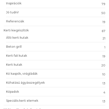
Inspirációk
79
Jó tudni!
50
Referenciák
19
Kerti kiegészítők
67
Álló kerti kutak
21
Beton grill
1
Kerti fali kutak
19
Kerti kutak
20
Kő kaspók, virágládák
10
Kőhatású ágyásszegélyek
13
Kőpadok
4
Speciális kerti elemek
13