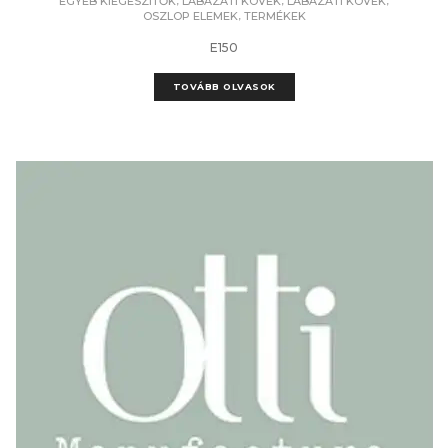
,
,
,
EGYÉB KIEGÉSZÍTŐK
LÁBAZATI KÖVEK
LÁBAZATI KÖVEK
,
OSZLOP ELEMEK
TERMÉKEK
E150
TOVÁBB OLVASOK