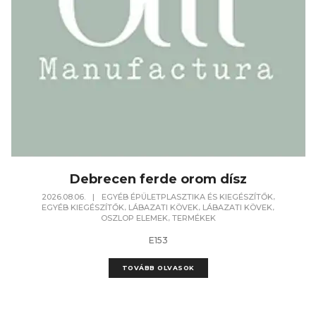
Debrecen ferde orom dísz
,
2026.08.06.
|
EGYÉB ÉPÜLETPLASZTIKA ÉS KIEGÉSZÍTŐK
,
,
,
EGYÉB KIEGÉSZÍTŐK
LÁBAZATI KÖVEK
LÁBAZATI KÖVEK
,
OSZLOP ELEMEK
TERMÉKEK
E153
TOVÁBB OLVASOK