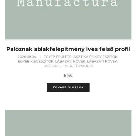
Palóznak ablakfelépítmény íves felső profil
,
2026.08.04.
|
EGYÉB ÉPÜLETPLASZTIKA ÉS KIEGÉSZÍTŐK
,
,
,
EGYÉB KIEGÉSZÍTŐK
LÁBAZATI KÖVEK
LÁBAZATI KÖVEK
,
OSZLOP ELEMEK
TERMÉKEK
E146
TOVÁBB OLVASOK