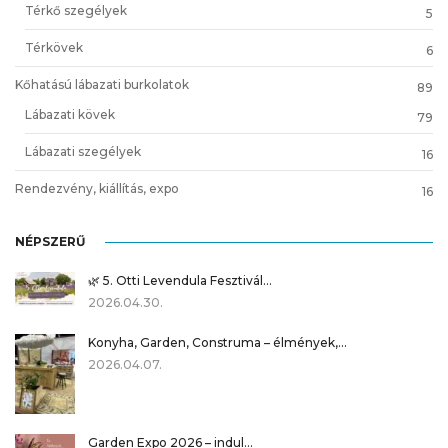
Térkő szegélyek
5
Térkövek
6
Kőhatású lábazati burkolatok
89
Lábazati kövek
79
Lábazati szegélyek
16
Rendezvény, kiállítás, expo
16
NÉPSZERŰ
🌿 5. Otti Levendula Fesztivál…
2026.04.30.
Konyha, Garden, Construma – élmények,…
2026.04.07.
Garden Expo 2026 – indul…