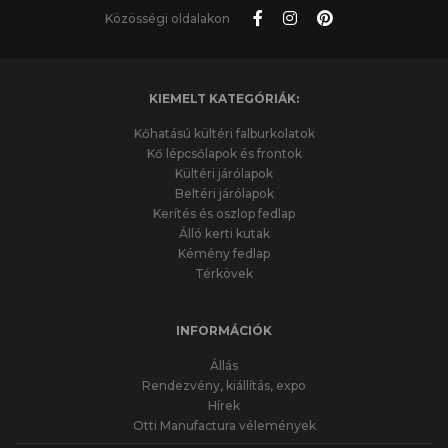
Közösségi oldalakon
KIEMELT KATEGÓRIÁK:
Kőhatású kültéri falburkolatok
Kő lépcsőlapok és frontok
Kültéri járólapok
Beltéri járólapok
Kerítés és oszlop fedlap
Álló kerti kutak
Kémény fedlap
Térkövek
INFORMÁCIÓK
Állás
Rendezvény, kiállítás, expo
Hírek
Otti Manufactura vélemények