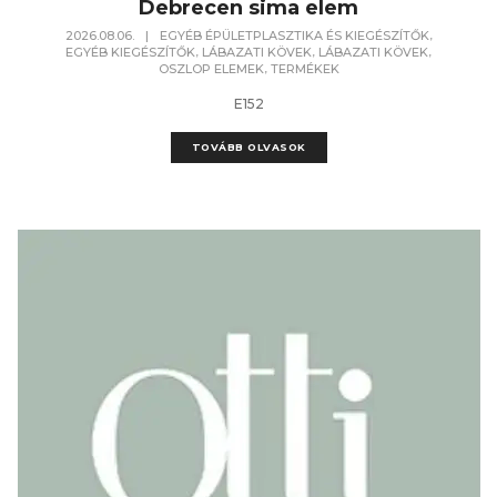
Debrecen sima elem
,
2026.08.06.
|
EGYÉB ÉPÜLETPLASZTIKA ÉS KIEGÉSZÍTŐK
,
,
,
EGYÉB KIEGÉSZÍTŐK
LÁBAZATI KÖVEK
LÁBAZATI KÖVEK
,
OSZLOP ELEMEK
TERMÉKEK
E152
TOVÁBB OLVASOK