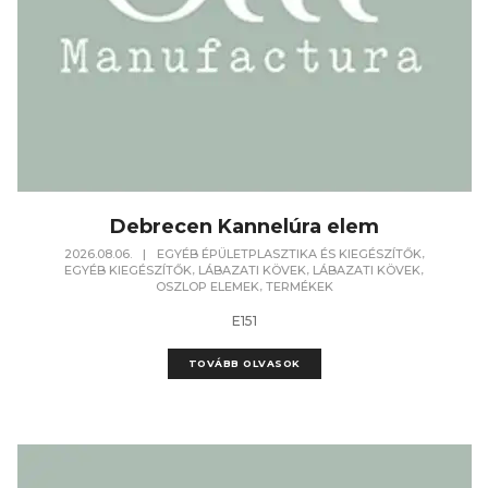
Debrecen Kannelúra elem
,
2026.08.06.
|
EGYÉB ÉPÜLETPLASZTIKA ÉS KIEGÉSZÍTŐK
,
,
,
EGYÉB KIEGÉSZÍTŐK
LÁBAZATI KÖVEK
LÁBAZATI KÖVEK
,
OSZLOP ELEMEK
TERMÉKEK
E151
TOVÁBB OLVASOK