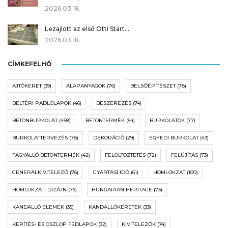
2026.03.18.
Lezajlott az első Otti Start…
2026.03.18.
CÍMKEFELHŐ
AJTÓKERET
(39)
ALAPANYAGOK
(76)
BELSŐÉPÍTÉSZET
(78)
BELTÉRI PADLÓLAPOK
(46)
BESZEREZÉS
(74)
BETONBURKOLAT
(458)
BETONTERMÉK
(54)
BURKOLATOK
(77)
BURKOLATTERVEZÉS
(78)
DEKORÁCIÓ
(29)
EGYEDI BURKOLAT
(43)
FAGYÁLLÓ BETONTERMÉK
(42)
FELÖLTÖZTETÉS
(72)
FELÚJÍTÁS
(73)
GENERÁLKIVITELEZŐ
(76)
GYÁRTÁSI IDŐ
(61)
HOMLOKZAT
(100)
HOMLOKZATI DIZÁJN
(76)
HUNGARIAN HERITAGE
(73)
KANDALLÓ ELEMEK
(35)
KANDALLÓKERETEK
(33)
KERÍTÉS- ÉS OSZLOP FEDLAPOK
(32)
KIVITELEZŐK
(74)