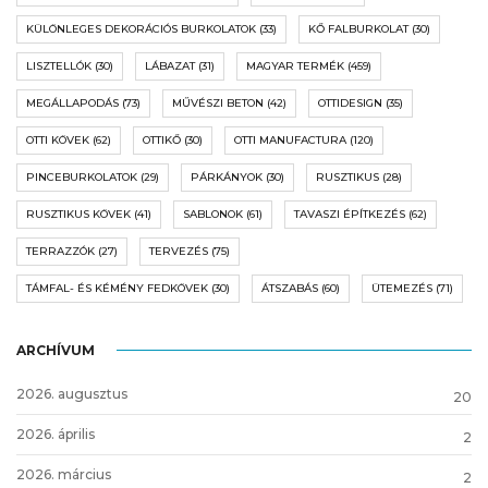
KÜLÖNLEGES DEKORÁCIÓS BURKOLATOK
(33)
KŐ FALBURKOLAT
(30)
LISZTELLÓK
(30)
LÁBAZAT
(31)
MAGYAR TERMÉK
(459)
MEGÁLLAPODÁS
(73)
MŰVÉSZI BETON
(42)
OTTIDESIGN
(35)
OTTI KÖVEK
(62)
OTTIKŐ
(30)
OTTI MANUFACTURA
(120)
PINCEBURKOLATOK
(29)
PÁRKÁNYOK
(30)
RUSZTIKUS
(28)
RUSZTIKUS KÖVEK
(41)
SABLONOK
(61)
TAVASZI ÉPÍTKEZÉS
(62)
TERRAZZÓK
(27)
TERVEZÉS
(75)
TÁMFAL- ÉS KÉMÉNY FEDKÖVEK
(30)
ÁTSZABÁS
(60)
ÜTEMEZÉS
(71)
ARCHÍVUM
2026. augusztus
20
2026. április
2
2026. március
2