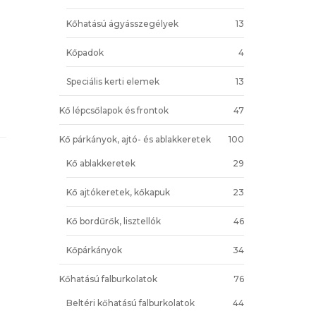
Kőhatású ágyásszegélyek
13
Kőpadok
4
Speciális kerti elemek
13
Kő lépcsőlapok és frontok
47
Kő párkányok, ajtó- és ablakkeretek
100
Kő ablakkeretek
29
Kő ajtókeretek, kőkapuk
23
Kő bordűrők, lisztellók
46
Kőpárkányok
34
Kőhatású falburkolatok
76
Beltéri kőhatású falburkolatok
44