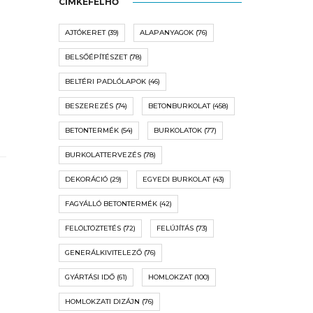
CÍMKEFELHŐ
AJTÓKERET
(39)
ALAPANYAGOK
(76)
BELSŐÉPÍTÉSZET
(78)
BELTÉRI PADLÓLAPOK
(46)
BESZEREZÉS
(74)
BETONBURKOLAT
(458)
BETONTERMÉK
(54)
BURKOLATOK
(77)
BURKOLATTERVEZÉS
(78)
DEKORÁCIÓ
(29)
EGYEDI BURKOLAT
(43)
FAGYÁLLÓ BETONTERMÉK
(42)
FELÖLTÖZTETÉS
(72)
FELÚJÍTÁS
(73)
GENERÁLKIVITELEZŐ
(76)
GYÁRTÁSI IDŐ
(61)
HOMLOKZAT
(100)
HOMLOKZATI DIZÁJN
(76)