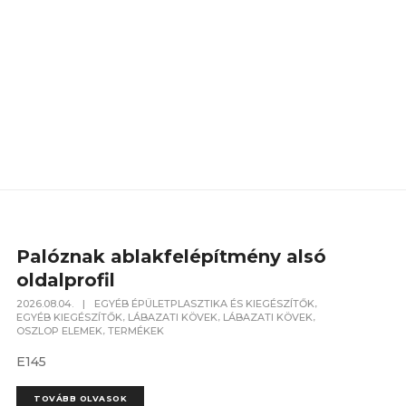
Palóznak ablakfelépítmény alsó
oldalprofil
,
2026.08.04.
|
EGYÉB ÉPÜLETPLASZTIKA ÉS KIEGÉSZÍTŐK
,
,
,
EGYÉB KIEGÉSZÍTŐK
LÁBAZATI KÖVEK
LÁBAZATI KÖVEK
,
OSZLOP ELEMEK
TERMÉKEK
E145
TOVÁBB OLVASOK