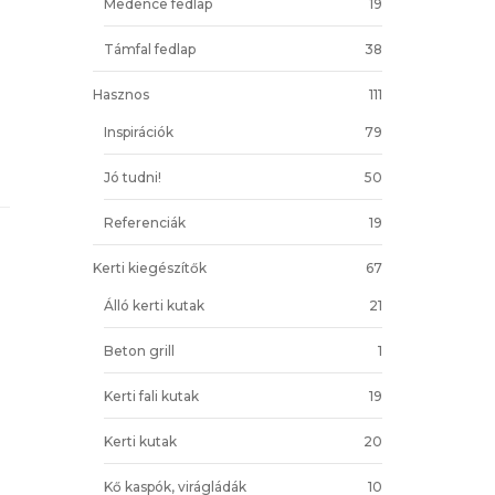
Medence fedlap
19
Támfal fedlap
38
Hasznos
111
Inspirációk
79
Jó tudni!
50
Referenciák
19
Kerti kiegészítők
67
Álló kerti kutak
21
Beton grill
1
Kerti fali kutak
19
Kerti kutak
20
Kő kaspók, virágládák
10