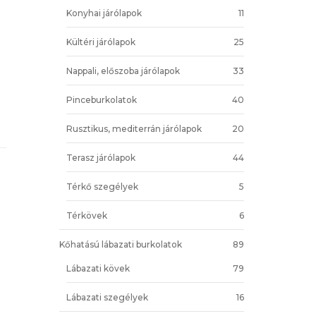
Konyhai járólapok
11
Kültéri járólapok
25
Nappali, előszoba járólapok
33
Pinceburkolatok
40
Rusztikus, mediterrán járólapok
20
Terasz járólapok
44
Térkő szegélyek
5
Térkövek
6
Kőhatású lábazati burkolatok
89
Lábazati kövek
79
Lábazati szegélyek
16