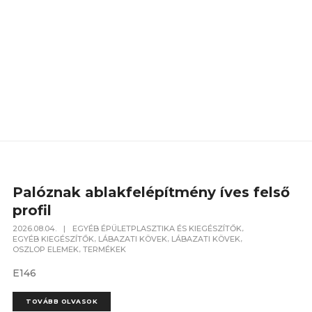
Palóznak ablakfelépítmény íves felső
profil
,
2026.08.04.
|
EGYÉB ÉPÜLETPLASZTIKA ÉS KIEGÉSZÍTŐK
,
,
,
EGYÉB KIEGÉSZÍTŐK
LÁBAZATI KÖVEK
LÁBAZATI KÖVEK
,
OSZLOP ELEMEK
TERMÉKEK
E146
TOVÁBB OLVASOK