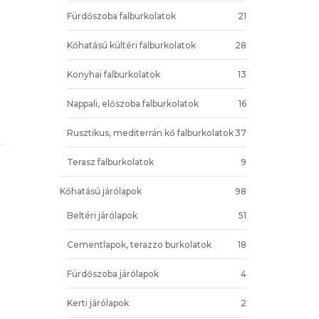
Fürdőszoba falburkolatok
21
Kőhatású kültéri falburkolatok
28
Konyhai falburkolatok
13
Nappali, előszoba falburkolatok
16
Rusztikus, mediterrán kő falburkolatok
37
Terasz falburkolatok
9
Kőhatású járólapok
98
Beltéri járólapok
51
Cementlapok, terazzo burkolatok
18
Fürdőszoba járólapok
4
Kerti járólapok
2