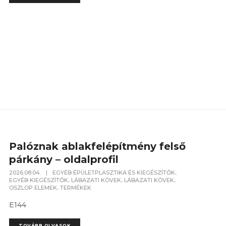
Palóznak ablakfelépítmény felső
párkány – oldalprofil
,
2026.08.04.
|
EGYÉB ÉPÜLETPLASZTIKA ÉS KIEGÉSZÍTŐK
,
,
,
EGYÉB KIEGÉSZÍTŐK
LÁBAZATI KÖVEK
LÁBAZATI KÖVEK
,
OSZLOP ELEMEK
TERMÉKEK
E144
TOVÁBB OLVASOK