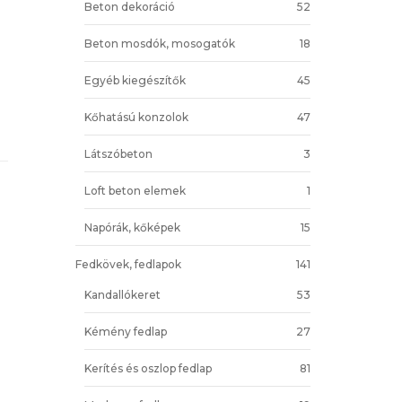
Beton dekoráció
52
Beton mosdók, mosogatók
18
Egyéb kiegészítők
45
Kőhatású konzolok
47
Látszóbeton
3
Loft beton elemek
1
Napórák, kőképek
15
Fedkövek, fedlapok
141
Kandallókeret
53
Kémény fedlap
27
Kerítés és oszlop fedlap
81