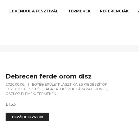
A
LEVENDULA FESZTIVÁL
TERMÉKEK
REFERENCIÁK
Debrecen ferde orom dísz
,
2026.08.06.
|
EGYÉB ÉPÜLETPLASZTIKA ÉS KIEGÉSZÍTŐK
,
,
,
EGYÉB KIEGÉSZÍTŐK
LÁBAZATI KÖVEK
LÁBAZATI KÖVEK
,
OSZLOP ELEMEK
TERMÉKEK
E153
TOVÁBB OLVASOK