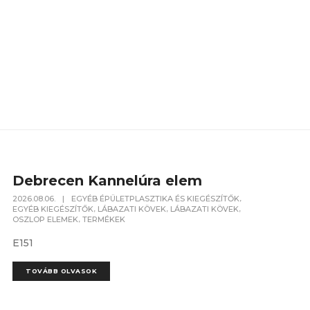
Debrecen Kannelúra elem
,
2026.08.06.
|
EGYÉB ÉPÜLETPLASZTIKA ÉS KIEGÉSZÍTŐK
,
,
,
EGYÉB KIEGÉSZÍTŐK
LÁBAZATI KÖVEK
LÁBAZATI KÖVEK
,
OSZLOP ELEMEK
TERMÉKEK
E151
TOVÁBB OLVASOK