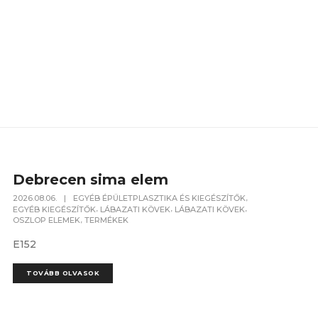
Debrecen sima elem
,
2026.08.06.
|
EGYÉB ÉPÜLETPLASZTIKA ÉS KIEGÉSZÍTŐK
,
,
,
EGYÉB KIEGÉSZÍTŐK
LÁBAZATI KÖVEK
LÁBAZATI KÖVEK
,
OSZLOP ELEMEK
TERMÉKEK
E152
TOVÁBB OLVASOK