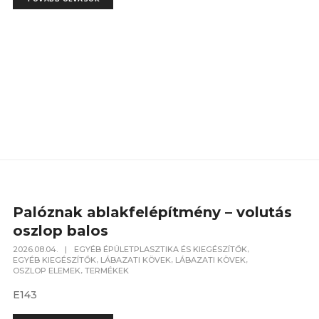
Palóznak ablakfelépítmény – volutás
oszlop balos
,
2026.08.04.
|
EGYÉB ÉPÜLETPLASZTIKA ÉS KIEGÉSZÍTŐK
,
,
,
EGYÉB KIEGÉSZÍTŐK
LÁBAZATI KÖVEK
LÁBAZATI KÖVEK
,
OSZLOP ELEMEK
TERMÉKEK
E143