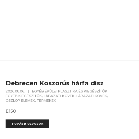
Debrecen Koszorús hárfa dísz
,
2026.08.06.
|
EGYÉB ÉPÜLETPLASZTIKA ÉS KIEGÉSZÍTŐK
,
,
,
EGYÉB KIEGÉSZÍTŐK
LÁBAZATI KÖVEK
LÁBAZATI KÖVEK
,
OSZLOP ELEMEK
TERMÉKEK
E150
TOVÁBB OLVASOK