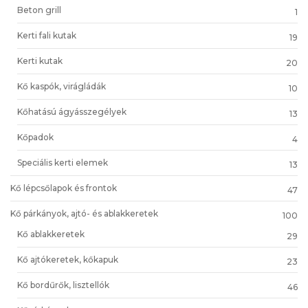
Beton grill
1
Kerti fali kutak
19
Kerti kutak
20
Kő kaspók, virágládák
10
Kőhatású ágyásszegélyek
13
Kőpadok
4
Speciális kerti elemek
13
Kő lépcsőlapok és frontok
47
Kő párkányok, ajtó- és ablakkeretek
100
Kő ablakkeretek
29
Kő ajtókeretek, kőkapuk
23
Kő bordűrők, lisztellók
46