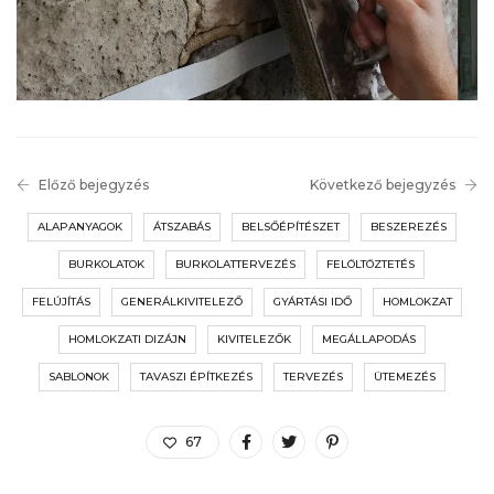
Előző bejegyzés
Következő bejegyzés
ALAPANYAGOK
ÁTSZABÁS
BELSŐÉPÍTÉSZET
BESZEREZÉS
BURKOLATOK
BURKOLATTERVEZÉS
FELÖLTÖZTETÉS
FELÚJÍTÁS
GENERÁLKIVITELEZŐ
GYÁRTÁSI IDŐ
HOMLOKZAT
HOMLOKZATI DIZÁJN
KIVITELEZŐK
MEGÁLLAPODÁS
SABLONOK
TAVASZI ÉPÍTKEZÉS
TERVEZÉS
ÜTEMEZÉS
67