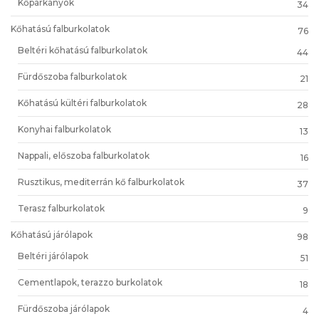
Kőpárkányok
34
Kőhatású falburkolatok
76
Beltéri kőhatású falburkolatok
44
Fürdőszoba falburkolatok
21
Kőhatású kültéri falburkolatok
28
Konyhai falburkolatok
13
Nappali, előszoba falburkolatok
16
Rusztikus, mediterrán kő falburkolatok
37
Terasz falburkolatok
9
Kőhatású járólapok
98
Beltéri járólapok
51
Cementlapok, terazzo burkolatok
18
Fürdőszoba járólapok
4