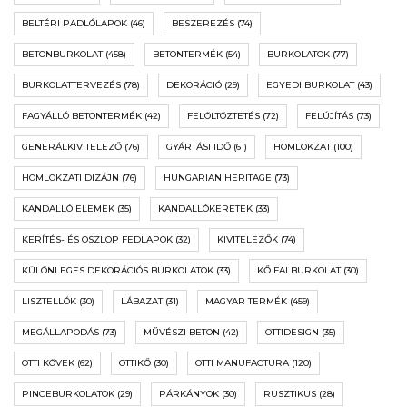
BELTÉRI PADLÓLAPOK
(46)
BESZEREZÉS
(74)
BETONBURKOLAT
(458)
BETONTERMÉK
(54)
BURKOLATOK
(77)
BURKOLATTERVEZÉS
(78)
DEKORÁCIÓ
(29)
EGYEDI BURKOLAT
(43)
FAGYÁLLÓ BETONTERMÉK
(42)
FELÖLTÖZTETÉS
(72)
FELÚJÍTÁS
(73)
GENERÁLKIVITELEZŐ
(76)
GYÁRTÁSI IDŐ
(61)
HOMLOKZAT
(100)
HOMLOKZATI DIZÁJN
(76)
HUNGARIAN HERITAGE
(73)
KANDALLÓ ELEMEK
(35)
KANDALLÓKERETEK
(33)
KERÍTÉS- ÉS OSZLOP FEDLAPOK
(32)
KIVITELEZŐK
(74)
KÜLÖNLEGES DEKORÁCIÓS BURKOLATOK
(33)
KŐ FALBURKOLAT
(30)
LISZTELLÓK
(30)
LÁBAZAT
(31)
MAGYAR TERMÉK
(459)
MEGÁLLAPODÁS
(73)
MŰVÉSZI BETON
(42)
OTTIDESIGN
(35)
OTTI KÖVEK
(62)
OTTIKŐ
(30)
OTTI MANUFACTURA
(120)
PINCEBURKOLATOK
(29)
PÁRKÁNYOK
(30)
RUSZTIKUS
(28)