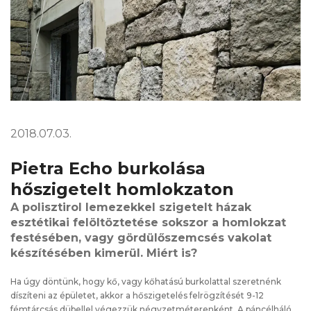
2018.07.03.
Pietra Echo burkolása
hőszigetelt homlokzaton
A polisztirol lemezekkel szigetelt házak
esztétikai felöltöztetése sokszor a homlokzat
festésében, vagy gördülőszemcsés vakolat
készítésében kimerül. Miért is?
Ha úgy döntünk, hogy kő, vagy kőhatású burkolattal szeretnénk
díszíteni az épületet, akkor a hőszigetelés felrögzítését 9-12
fémtárcsás dübellel végezzük négyzetméterenként. A páncélháló