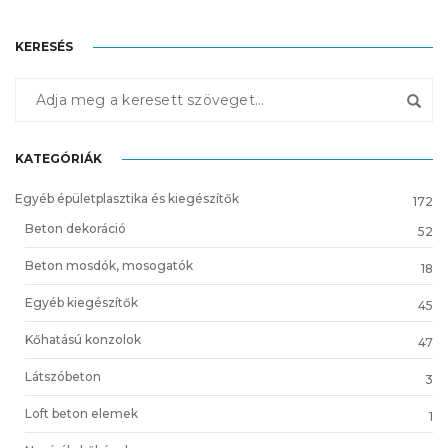
KERESÉS
KATEGÓRIÁK
Egyéb épületplasztika és kiegészítők
172
Beton dekoráció
52
Beton mosdók, mosogatók
18
Egyéb kiegészítők
45
Kőhatású konzolok
47
Látszóbeton
3
Loft beton elemek
1