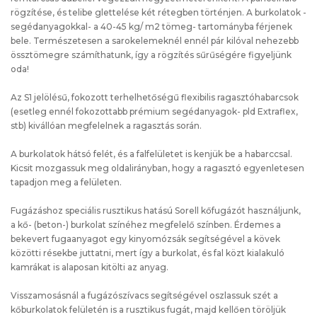
rögzítése, és telibe glettelése két rétegben történjen. A burkolatok -
segédanyagokkal- a 40-45 kg/ m2 tömeg- tartományba férjenek
bele. Természetesen a sarokelemeknél ennél pár kilóval nehezebb
össztömegre számíthatunk, így a rögzítés sűrűségére figyeljünk
oda!
Az S1 jelölésű, fokozott terhelhetőségű flexibilis ragasztóhabarcsok
(esetleg ennél fokozottabb prémium segédanyagok- pld Extraflex,
stb) kivállóan megfelelnek a ragasztás során.
A burkolatok hátsó felét, és a falfelületet is kenjük be a habarccsal.
Kicsit mozgassuk meg oldalirányban, hogy a ragasztó egyenletesen
tapadjon meg a felületen.
Fugázáshoz speciális rusztikus hatású Sorell kőfugázót használjunk,
a kő- (beton-) burkolat színéhez megfelelő színben. Érdemes a
bekevert fugaanyagot egy kinyomózsák segítségével a kövek
közötti résekbe juttatni, mert így a burkolat, és fal közt kialakuló
kamrákat is alaposan kitölti az anyag.
Visszamosásnál a fugázószívacs segítségével oszlassuk szét a
kőburkolatok felületén is a rusztikus fugát, majd kellően töröljük