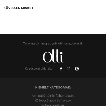
KÖVESSEN MINKET
Teremtsük meg együtt otthonát, lakását.
Közösségi oldalakon
KIEMELT KATEGÓRIÁK:
Kőhatású kültéri falburkolatok
Kő lépcsőlapok és frontok
Kültéri járólapok