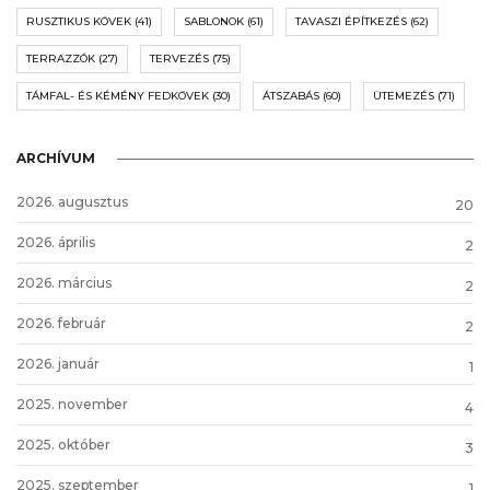
RUSZTIKUS KÖVEK
(41)
SABLONOK
(61)
TAVASZI ÉPÍTKEZÉS
(62)
TERRAZZÓK
(27)
TERVEZÉS
(75)
TÁMFAL- ÉS KÉMÉNY FEDKÖVEK
(30)
ÁTSZABÁS
(60)
ÜTEMEZÉS
(71)
ARCHÍVUM
2026. augusztus
20
2026. április
2
2026. március
2
2026. február
2
2026. január
1
2025. november
4
2025. október
3
2025. szeptember
1