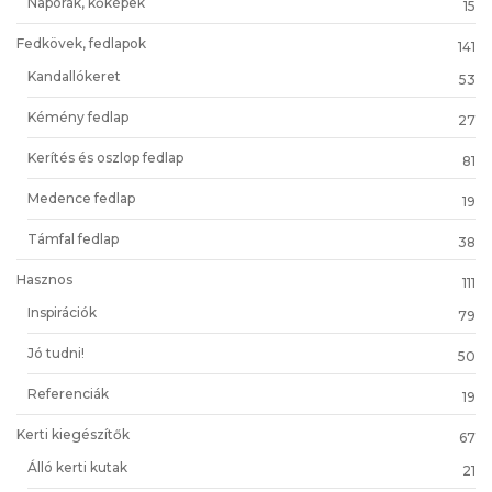
Napórák, kőképek
15
Fedkövek, fedlapok
141
Kandallókeret
53
Kémény fedlap
27
Kerítés és oszlop fedlap
81
Medence fedlap
19
Támfal fedlap
38
Hasznos
111
Inspirációk
79
Jó tudni!
50
Referenciák
19
Kerti kiegészítők
67
Álló kerti kutak
21