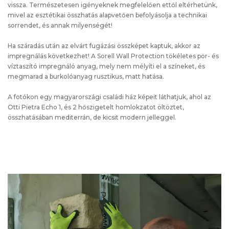
vissza. Természetesen igényeknek megfelelően ettől eltérhetünk,
mivel az esztétikai összhatás alapvetően befolyásolja a technikai
sorrendet, és annak milyenségét!
Ha száradás után az elvárt fugázási összképet kaptuk, akkor az
impregnálás következhet! A Sorell Wall Protection tökéletes por- és
víztaszító impregnáló anyag, mely nem mélyíti el a színeket, és
megmarad a burkolóanyag rusztikus, matt hatása.
A fotókon egy magyarországi családi ház képeit láthatjuk, ahol az
Otti Pietra Echo 1, és 2 hőszigetelt homlokzatot öltöztet,
összhatásában mediterrán, de kicsit modern jelleggel.