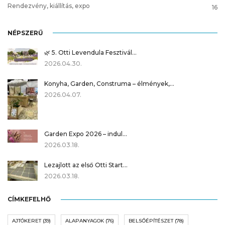
Rendezvény, kiállítás, expo
16
NÉPSZERŰ
🌿 5. Otti Levendula Fesztivál…
2026.04.30.
Konyha, Garden, Construma – élmények,…
2026.04.07.
Garden Expo 2026 – indul…
2026.03.18.
Lezajlott az első Otti Start…
2026.03.18.
CÍMKEFELHŐ
AJTÓKERET
(39)
ALAPANYAGOK
(76)
BELSŐÉPÍTÉSZET
(78)