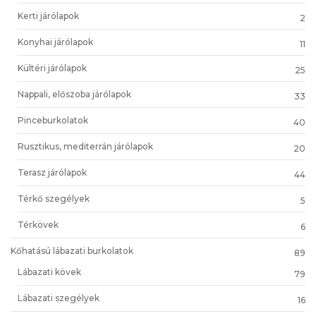
Kerti járólapok
2
Konyhai járólapok
11
Kültéri járólapok
25
Nappali, előszoba járólapok
33
Pinceburkolatok
40
Rusztikus, mediterrán járólapok
20
Terasz járólapok
44
Térkő szegélyek
5
Térkövek
6
Kőhatású lábazati burkolatok
89
Lábazati kövek
79
Lábazati szegélyek
16