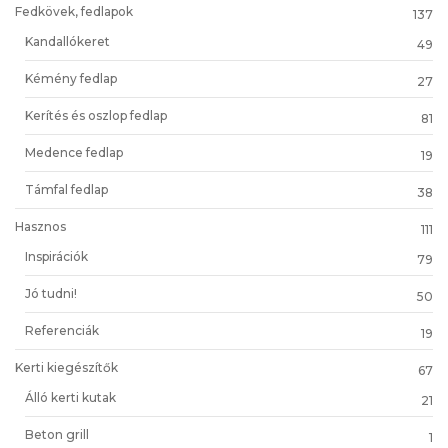
Fedkövek, fedlapok
137
Kandallókeret
49
Kémény fedlap
27
Kerítés és oszlop fedlap
81
Medence fedlap
19
Támfal fedlap
38
Hasznos
111
Inspirációk
79
Jó tudni!
50
Referenciák
19
Kerti kiegészítők
67
Álló kerti kutak
21
Beton grill
1