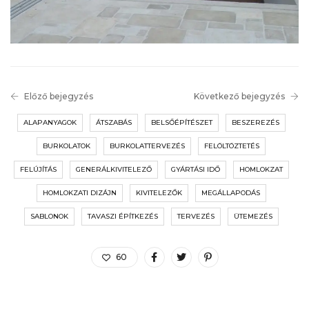
Előző bejegyzés
Következő bejegyzés
ALAPANYAGOK
ÁTSZABÁS
BELSŐÉPÍTÉSZET
BESZEREZÉS
BURKOLATOK
BURKOLATTERVEZÉS
FELÖLTÖZTETÉS
FELÚJÍTÁS
GENERÁLKIVITELEZŐ
GYÁRTÁSI IDŐ
HOMLOKZAT
HOMLOKZATI DIZÁJN
KIVITELEZŐK
MEGÁLLAPODÁS
SABLONOK
TAVASZI ÉPÍTKEZÉS
TERVEZÉS
ÜTEMEZÉS
60