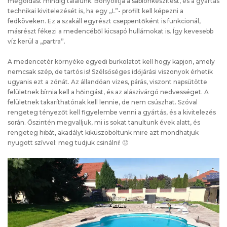
megoldást mindig találunk. Bonyolítja a sablonkészítést, és a gyártás
technikai kivitelezését is, ha egy „L”- profilt kell képezni a
fedköveken. Ez a szakáll egyrészt cseppentőként is funkcionál,
másrészt fékezi a medencéből kicsapó hullámokat is. Így kevesebb
víz kerül a „partra”.
A medencetér környéke egyedi burkolatot kell hogy kapjon, amely
nemcsak szép, de tartós is! Szélsőséges időjárási viszonyok érhetik
ugyanis ezt a zónát. Az állandóan vizes, párás, viszont napsütötte
felületnek bírnia kell a hőingást, és az alászivárgó nedvességet. A
felületnek takaríthatónak kell lennie, de nem csúszhat. Szóval
rengeteg tényezőt kell figyelembe venni a gyártás, és a kivitelezés
során. Őszintén megvalljuk, mi is sokat tanultunk évek alatt, és
rengeteg hibát, akadályt kiküszöböltünk mire azt mondhatjuk
nyugott szívvel: meg tudjuk csinálni! 🙂