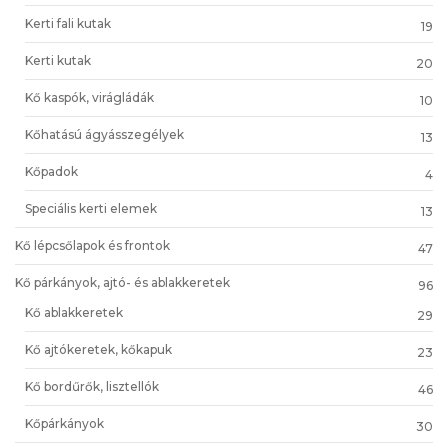
Kerti fali kutak
19
Kerti kutak
20
Kő kaspók, virágládák
10
Kőhatású ágyásszegélyek
13
Kőpadok
4
Speciális kerti elemek
13
Kő lépcsőlapok és frontok
47
Kő párkányok, ajtó- és ablakkeretek
96
Kő ablakkeretek
29
Kő ajtókeretek, kőkapuk
23
Kő bordűrők, lisztellók
46
Kőpárkányok
30