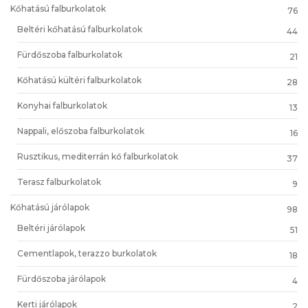
Kőhatású falburkolatok
76
Beltéri kőhatású falburkolatok
44
Fürdőszoba falburkolatok
21
Kőhatású kültéri falburkolatok
28
Konyhai falburkolatok
13
Nappali, előszoba falburkolatok
16
Rusztikus, mediterrán kő falburkolatok
37
Terasz falburkolatok
9
Kőhatású járólapok
98
Beltéri járólapok
51
Cementlapok, terazzo burkolatok
18
Fürdőszoba járólapok
4
Kerti járólapok
2