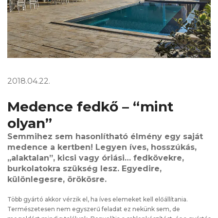
2018.04.22.
Medence fedkő – “mint
olyan”
Semmihez sem hasonlítható élmény egy saját
medence a kertben! Legyen íves, hosszúkás,
„alaktalan”, kicsi vagy óriási… fedkövekre,
burkolatokra szükség lesz. Egyedire,
különlegesre, örökösre.
Több gyártó akkor vérzik el, ha íves elemeket kell előállítania.
Természetesen nem egyszerű feladat ez nekünk sem, de