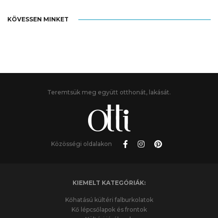
KÖVESSEN MINKET
Teremtsük meg együtt otthonát, lakását.
Közösségi oldalakon
KIEMELT KATEGÓRIÁK:
Kőhatású kültéri falburkolatok
Kő lépcsőlapok és frontok