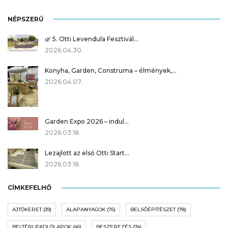
NÉPSZERŰ
🌿 5. Otti Levendula Fesztivál…
2026.04.30.
Konyha, Garden, Construma – élmények,…
2026.04.07.
Garden Expo 2026 – indul…
2026.03.18.
Lezajlott az első Otti Start…
2026.03.18.
CÍMKEFELHŐ
AJTÓKERET
(39)
ALAPANYAGOK
(76)
BELSŐÉPÍTÉSZET
(78)
BELTÉRI PADLÓLAPOK
(46)
BESZEREZÉS
(74)