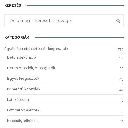
KERESÉS
KATEGÓRIÁK
Egyéb épületplasztika és kiegészítők
172
Beton dekoráció
52
Beton mosdók, mosogatók
18
Egyéb kiegészítők
45
Kőhatású konzolok
47
Látszóbeton
3
Loft beton elemek
1
Napórák, kőképek
15