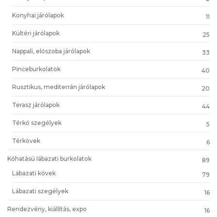
Konyhai járólapok
11
Kültéri járólapok
25
Nappali, előszoba járólapok
33
Pinceburkolatok
40
Rusztikus, mediterrán járólapok
20
Terasz járólapok
44
Térkő szegélyek
5
Térkövek
6
Kőhatású lábazati burkolatok
89
Lábazati kövek
79
Lábazati szegélyek
16
Rendezvény, kiállítás, expo
16