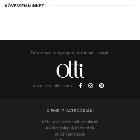
KÖVESSEN MINKET
Teremtsük meg együtt otthonát, lakását.
Közösségi oldalakon
KIEMELT KATEGÓRIÁK:
Kőhatású kültéri falburkolatok
Kő lépcsőlapok és frontok
Kültéri járólapok