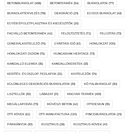
BETONBURKOLAT
(458)
BETONTERMÉK
(54)
BURKOLATOK
(77)
BURKOLATTERVEZÉS
(78)
DEKORÁCIÓ
(29)
EGYEDI BURKOLAT
(43)
EGYÉB ÉPÜLETPLASZTIKA ÉS KIEGÉSZÍTŐK
(26)
FAGYÁLLÓ BETONTERMÉK
(42)
FELÖLTÖZTETÉS
(72)
FELÚJÍTÁS
(73)
GENERÁLKIVITELEZŐ
(76)
GYÁRTÁSI IDŐ
(61)
HOMLOKZAT
(100)
HOMLOKZATI DIZÁJN
(76)
HUNGARIAN HERITAGE
(73)
KANDALLÓ ELEMEK
(35)
KANDALLÓKERETEK
(33)
KERÍTÉS- ÉS OSZLOP FEDLAPOK
(32)
KIVITELEZŐK
(74)
KÜLÖNLEGES DEKORÁCIÓS BURKOLATOK
(33)
KŐ FALBURKOLAT
(30)
LISZTELLÓK
(30)
LÁBAZAT
(31)
MAGYAR TERMÉK
(459)
MEGÁLLAPODÁS
(73)
MŰVÉSZI BETON
(42)
OTTIDESIGN
(35)
OTTI KÖVEK
(62)
OTTI MANUFACTURA
(120)
PINCEBURKOLATOK
(29)
PÁRKÁNYOK
(30)
RUSZTIKUS
(28)
RUSZTIKUS KÖVEK
(41)