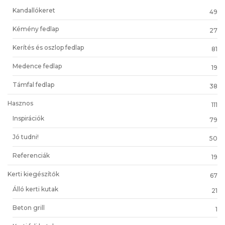
Kandallókeret
49
Kémény fedlap
27
Kerítés és oszlop fedlap
81
Medence fedlap
19
Támfal fedlap
38
Hasznos
111
Inspirációk
79
Jó tudni!
50
Referenciák
19
Kerti kiegészítők
67
Álló kerti kutak
21
Beton grill
1