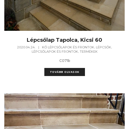
Lépcsőlap Tapolca, Kicsi 60
,
,
2020.04.24.
|
KŐ LÉPCSŐLAPOK ÉS FRONTOK
LÉPCSŐK
,
LÉPCSŐLAPOK ÉS FRONTOK
TERMÉKEK
C071b
TOVÁBB OLVASOK