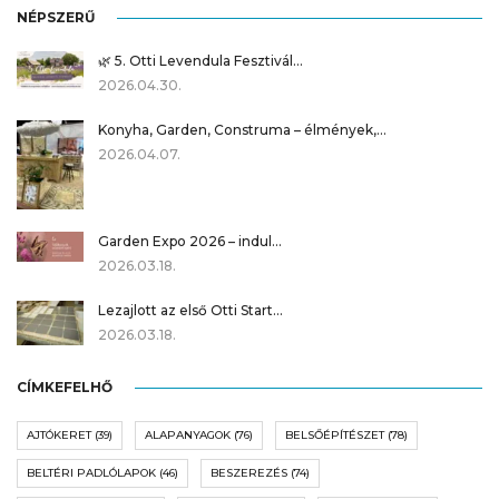
NÉPSZERŰ
🌿 5. Otti Levendula Fesztivál…
2026.04.30.
Konyha, Garden, Construma – élmények,…
2026.04.07.
Garden Expo 2026 – indul…
2026.03.18.
Lezajlott az első Otti Start…
2026.03.18.
CÍMKEFELHŐ
AJTÓKERET
(39)
ALAPANYAGOK
(76)
BELSŐÉPÍTÉSZET
(78)
BELTÉRI PADLÓLAPOK
(46)
BESZEREZÉS
(74)