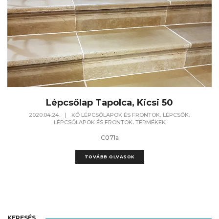
Lépcsőlap Tapolca, Kicsi 50
,
,
2020.04.24.
|
KŐ LÉPCSŐLAPOK ÉS FRONTOK
LÉPCSŐK
,
LÉPCSŐLAPOK ÉS FRONTOK
TERMÉKEK
C071a
TOVÁBB OLVASOK
KERESÉS