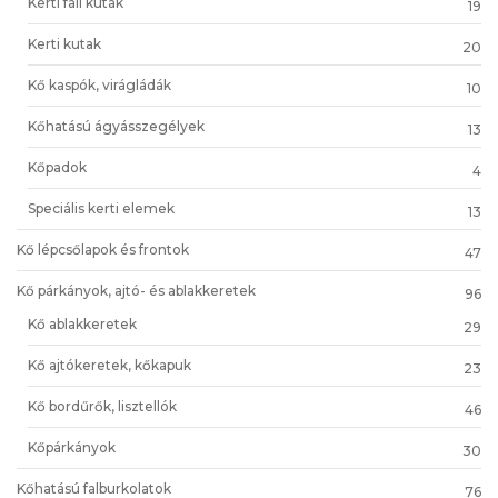
Kerti fali kutak
19
Kerti kutak
20
Kő kaspók, virágládák
10
Kőhatású ágyásszegélyek
13
Kőpadok
4
Speciális kerti elemek
13
Kő lépcsőlapok és frontok
47
Kő párkányok, ajtó- és ablakkeretek
96
Kő ablakkeretek
29
Kő ajtókeretek, kőkapuk
23
Kő bordűrők, lisztellók
46
Kőpárkányok
30
Kőhatású falburkolatok
76