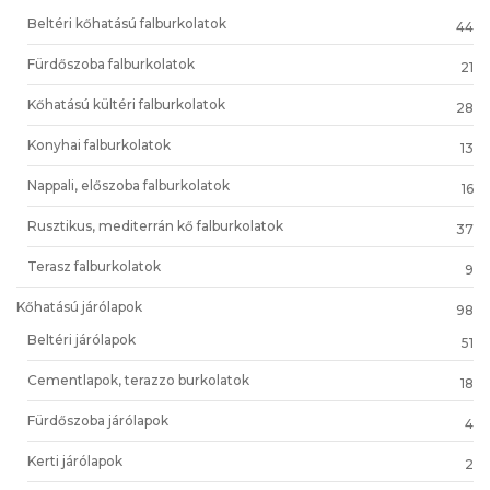
Beltéri kőhatású falburkolatok
44
Fürdőszoba falburkolatok
21
Kőhatású kültéri falburkolatok
28
Konyhai falburkolatok
13
Nappali, előszoba falburkolatok
16
Rusztikus, mediterrán kő falburkolatok
37
Terasz falburkolatok
9
Kőhatású járólapok
98
Beltéri járólapok
51
Cementlapok, terazzo burkolatok
18
Fürdőszoba járólapok
4
Kerti járólapok
2