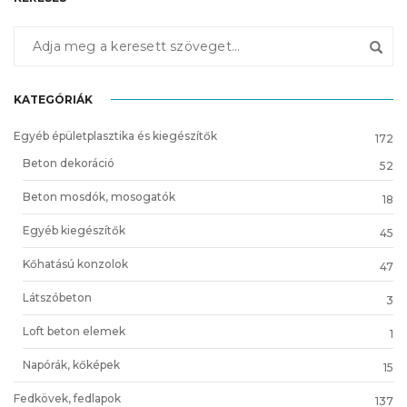
KATEGÓRIÁK
Egyéb épületplasztika és kiegészítők
172
Beton dekoráció
52
Beton mosdók, mosogatók
18
Egyéb kiegészítők
45
Kőhatású konzolok
47
Látszóbeton
3
Loft beton elemek
1
Napórák, kőképek
15
Fedkövek, fedlapok
137