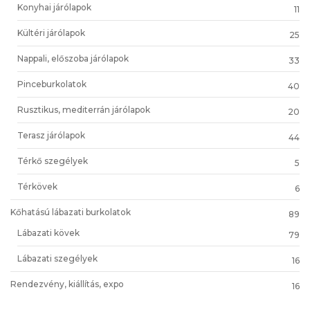
Konyhai járólapok
11
Kültéri járólapok
25
Nappali, előszoba járólapok
33
Pinceburkolatok
40
Rusztikus, mediterrán járólapok
20
Terasz járólapok
44
Térkő szegélyek
5
Térkövek
6
Kőhatású lábazati burkolatok
89
Lábazati kövek
79
Lábazati szegélyek
16
Rendezvény, kiállítás, expo
16