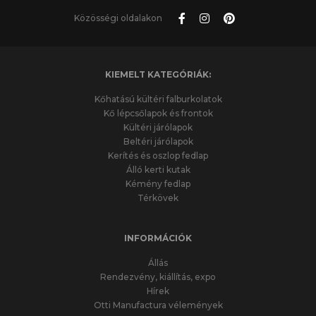
Közösségi oldalakon
KIEMELT KATEGÓRIÁK:
Kőhatású kültéri falburkolatok
Kő lépcsőlapok és frontok
Kültéri járólapok
Beltéri járólapok
Kerítés és oszlop fedlap
Álló kerti kutak
Kémény fedlap
Térkövek
INFORMÁCIÓK
Állás
Rendezvény, kiállítás, expo
Hírek
Otti Manufactura vélemények