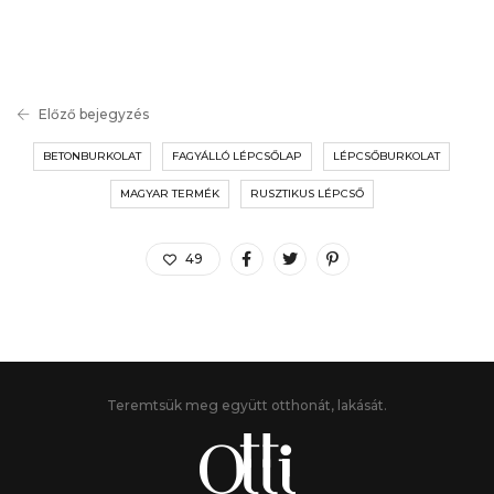
Előző bejegyzés
BETONBURKOLAT
FAGYÁLLÓ LÉPCSŐLAP
LÉPCSŐBURKOLAT
MAGYAR TERMÉK
RUSZTIKUS LÉPCSŐ
49
Teremtsük meg együtt otthonát, lakását.