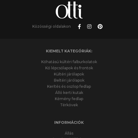
Közösségi oldalakon
KIEMELT KATEGÓRIÁK:
Kőhatású kültéri falburkolatok
Kő lépcsőlapok és frontok
Kültéri járólapok
Beltéri járólapok
Kerítés és oszlop fedlap
Álló kerti kutak
Kémény fedlap
Térkövek
INFORMÁCIÓK
Állás