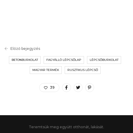
Előző bejegyzés
BETONBURKOLAT
FAGYÁLLÓ LÉPCSŐLAP
LÉPCSŐBURKOLAT
MAGYAR TERMÉK
RUSZTIKUS LÉPCSŐ
39
Teremtsük meg együtt otthonát, lakását.