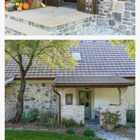
A BAKONY ŐSI-ÚJ GYÖNGYSZEME
TERVEZÉS, BELSŐÉPÍTÉSZET, KÜLSŐ ÉS BELSŐ BURKOLÁS