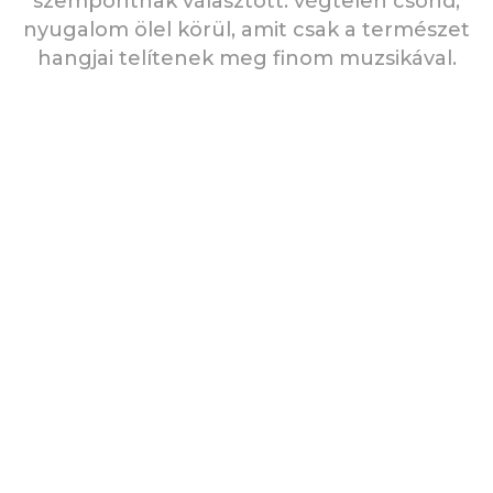
szempontnak választott: végtelen csönd,
nyugalom ölel körül, amit csak a természet
hangjai telítenek meg finom muzsikával.