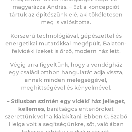
magyarázza András. – Ezt a koncepciót
tártuk az építészünk elé, aki tökéletesen
meg is valósította.
Korszerű technológiával, gépészettel és
energetikai mutatókkal megépült, Balaton-
felvidéki ízeket is őrző, modern ház lett.
Végig arra figyeltünk, hogy a vendégház
egy családi otthon hangulatát adja vissza,
annak minden melegségével,
meghittségével és kényelmével.
– Stílusban szintén egy vidéki ház jelleget,
kellemes
, barátságos enteriőröket
szerettünk volna kialakítani. Ebben C. Szabó
Helga volt a segítségünkre, sőt, valójában
teljesen rábíztuk a dizájn részét.