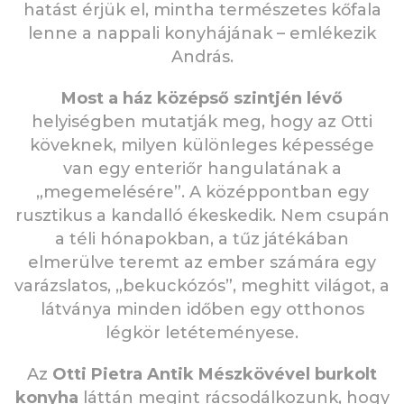
hatást érjük el, mintha természetes kőfala
lenne a nappali konyhájának – emlékezik
András.
Most a ház középső szintjén lévő
helyiségben mutatják meg, hogy az Otti
köveknek, milyen különleges képessége
van egy enteriőr hangulatának a
„megemelésére”. A középpontban egy
rusztikus a kandalló ékeskedik. Nem csupán
a téli hónapokban, a tűz játékában
elmerülve teremt az ember számára egy
varázslatos, „bekuckózós”, meghitt világot, a
látványa minden időben egy otthonos
légkör letéteményese.
Az
Otti Pietra Antik Mészkövével burkolt
konyha
láttán megint rácsodálkozunk, hogy