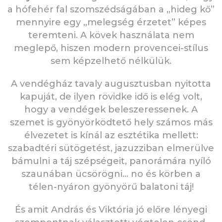
a hófehér fal szomszédságában a „hideg kő”
mennyire egy „melegség érzetet” képes
teremteni. A kövek használata nem
meglepő, hiszen modern provencei-stílus
sem képzelhető nélkülük.
A vendégház tavaly augusztusban nyitotta
kapuját, de ilyen rövidke idő is elég volt,
hogy a vendégek beleszeressenek. A
szemet is gyönyörködtető hely számos más
élvezetet is kínál az esztétika mellett:
szabadtéri sütögetést, jazuzziban elmerülve
bámulni a táj szépségeit, panorámára nyíló
szaunában ücsörögni… no és körben a
télen-nyáron gyönyörű balatoni táj!
És amit András és Viktória jó előre lényegi