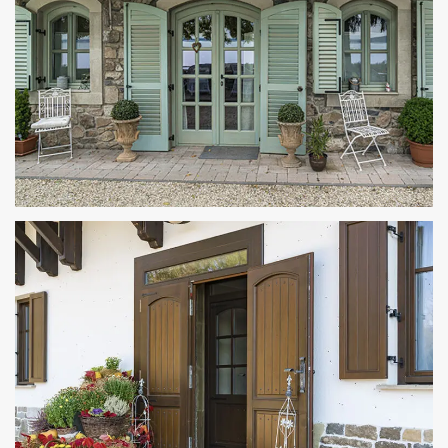
MAISON BAGATELL – BADACSONY
TERVEZÉS, BELSŐÉPÍTÉSZET, KÜLSŐ ÉS BELSŐ BURKOLÁS