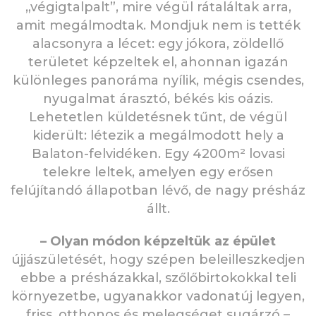
„végigtalpalt”, mire végül rátaláltak arra,
amit megálmodtak. Mondjuk nem is tették
alacsonyra a lécet: egy jókora, zöldellő
területet képzeltek el, ahonnan igazán
különleges panoráma nyílik, mégis csendes,
nyugalmat árasztó, békés kis oázis.
Lehetetlen küldetésnek tűnt, de végül
kiderült: létezik a megálmodott hely a
Balaton-felvidéken. Egy 4200m² lovasi
telekre leltek, amelyen egy erősen
felújítandó állapotban lévő, de nagy présház
állt.
– Olyan módon képzeltük az épület
újjászületését, hogy szépen beleilleszkedjen
ebbe a présházakkal, szőlőbirtokokkal teli
környezetbe, ugyanakkor vadonatúj legyen,
friss, otthonos és melegséget sugárzó –