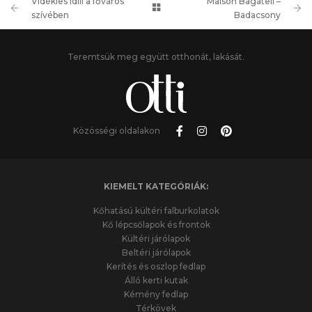
Vidékies idill a főváros
Maison Bagatell –
szívében
Badacsony
Teremtsük meg együtt otthonát, lakását.
Közösségi oldalakon
KIEMELT KATEGÓRIÁK:
Kőhatású kültéri falburkolatok
Kő lépcsőlapok és frontok
Kültéri járólapok
Beltéri járólapok
Kerítés és oszlop fedlap
Álló kerti kutak
Kémény fedlap
Térkövek