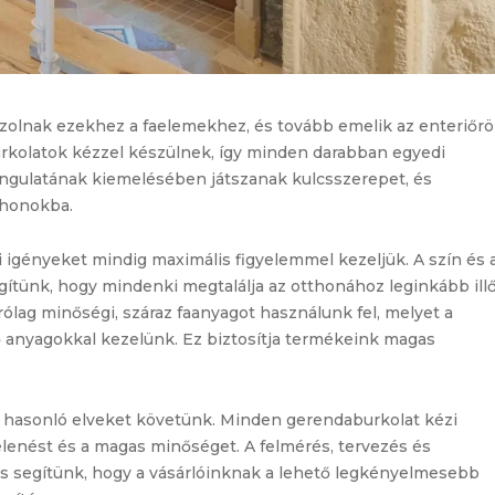
szolnak ezekhez a faelemekhez, és tovább emelik az enteriőr
rkolatok kézzel készülnek, így minden darabban egyedi
 hangulatának kiemelésében játszanak kulcsszerepet, és
thonokba.
 igényeket mindig maximális figyelemmel kezeljük. A szín és 
segítünk, hogy mindenki megtalálja az otthonához leginkább ill
lag minőségi, száraz faanyagot használunk fel, melyet a
ő anyagokkal kezelünk. Ez biztosítja termékeink magas
s hasonló elveket követünk. Minden gerendaburkolat kézi
elenést és a magas minőséget. A felmérés, tervezés és
is segítünk, hogy a vásárlóinknak a lehető legkényelmesebb