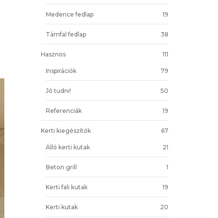
Medence fedlap
19
Támfal fedlap
38
Hasznos
111
Inspirációk
79
Jó tudni!
50
Referenciák
19
Kerti kiegészítők
67
Álló kerti kutak
21
Beton grill
1
Kerti fali kutak
19
Kerti kutak
20