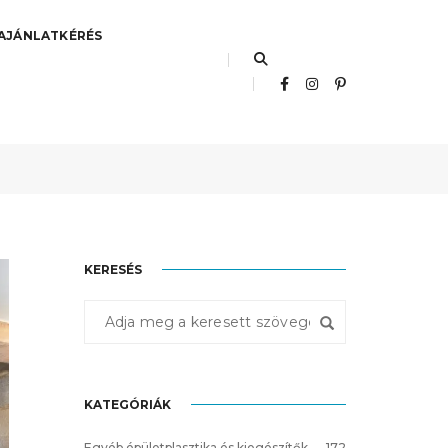
AJÁNLATKÉRÉS
2024.04.15.
Hasznos
,
Inspirációk
KERESÉS
KATEGÓRIÁK
Egyéb épületplasztika és kiegészítők
172