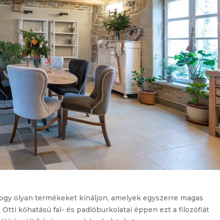
 hogy olyan termékeket kínáljon, amelyek egyszerre magas
tti kőhatású fal- és padlóburkolatai éppen ezt a filozófiát