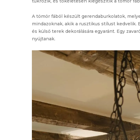
tükrözik, és tökéletesen kiegészítik a tömör fáb
A tömör fából készült gerendaburkolatok, melyek
mindazoknak, akik a rusztikus stílust kedvelik
és külső terek dekorálására egyaránt. Egy zavar
nyújtanak.