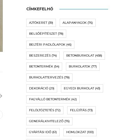
CÍMKEFELHŐ
AJTÓKERET
(39)
ALAPANYAGOK
(76)
BELSŐÉPÍTÉSZET
(78)
BELTÉRI PADLÓLAPOK
(46)
BESZEREZÉS
(74)
BETONBURKOLAT
(458)
BETONTERMÉK
(54)
BURKOLATOK
(77)
BURKOLATTERVEZÉS
(78)
DEKORÁCIÓ
(29)
EGYEDI BURKOLAT
(43)
FAGYÁLLÓ BETONTERMÉK
(42)
FELÖLTÖZTETÉS
(72)
FELÚJÍTÁS
(73)
GENERÁLKIVITELEZŐ
(76)
GYÁRTÁSI IDŐ
(61)
HOMLOKZAT
(100)