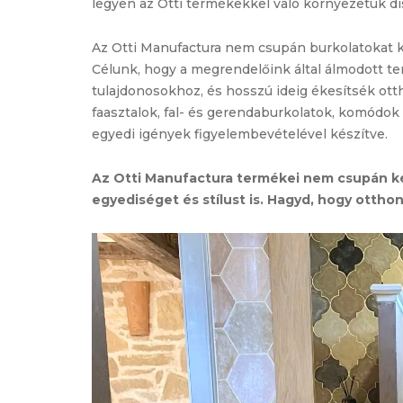
legyen az Otti termékekkel való környezetük dí
Az Otti Manufactura nem csupán burkolatokat k
Célunk, hogy a megrendelőink által álmodott 
tulajdonosokhoz, és hosszú ideig ékesítsék ott
faasztalok, fal- és gerendaburkolatok, komódok
egyedi igények figyelembevételével készítve.
Az Otti Manufactura termékei nem csupán ké
egyediséget és stílust is. Hagyd, hogy ottho