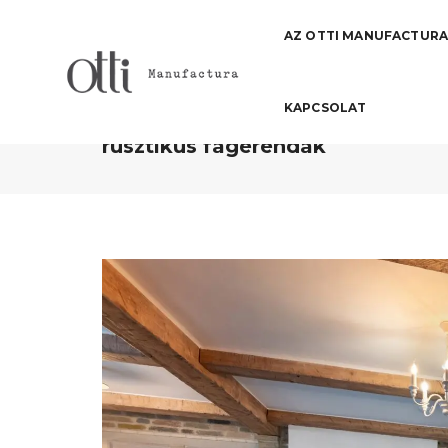
AZ OTTI MANUFACTUR
KAPCSOLAT
Természetes elegancia: Otti kőh
rusztikus fagerendák