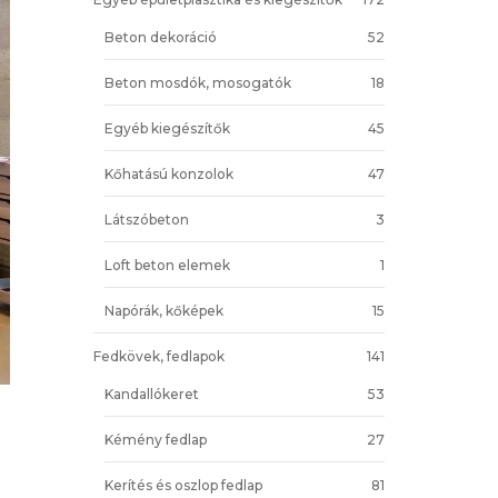
Beton dekoráció
52
Beton mosdók, mosogatók
18
Egyéb kiegészítők
45
Kőhatású konzolok
47
Látszóbeton
3
Loft beton elemek
1
Napórák, kőképek
15
Fedkövek, fedlapok
141
Kandallókeret
53
Kémény fedlap
27
Kerítés és oszlop fedlap
81