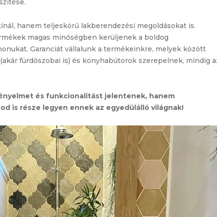
szítése.
ínál, hanem teljeskörű lakberendezési megoldásokat is.
termékek magas minőségben kerüljenek a boldog
honukat. Garanciát vállalunk a termékeinkre, melyek között
 (akár fürdőszobai is) és konyhabútorok szerepelnek, mindig a
nyelmet és funkcionalitást jelentenek, hanem
nod is része legyen ennek az egyedülálló világnak!