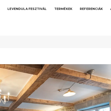
A
LEVENDULA FESZTIVÁL
TERMÉKEK
REFERENCIÁK
atású burkolatok és