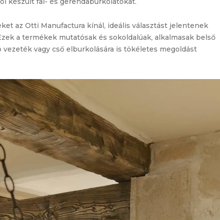
ól készült fal- és gerendaburkolatokat.
et az Otti Manufactura kínál, ideális választást jelentenek
. Ezek a termékek mutatósak és sokoldalúak, alkalmasak belső
ó vezeték vagy cső elburkolására is tökéletes megoldást