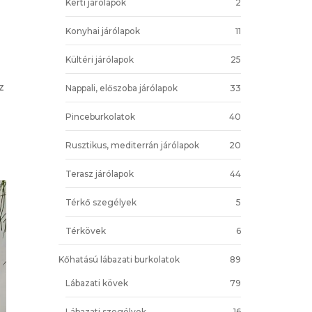
Kerti járólapok
2
Konyhai járólapok
11
Kültéri járólapok
25
z
Nappali, előszoba járólapok
33
Pinceburkolatok
40
Rusztikus, mediterrán járólapok
20
Terasz járólapok
44
Térkő szegélyek
5
Térkövek
6
Kőhatású lábazati burkolatok
89
Lábazati kövek
79
Lábazati szegélyek
16