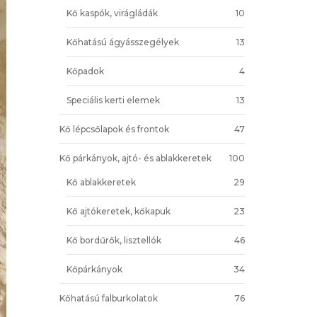
Kő kaspók, virágládák
10
Kőhatású ágyásszegélyek
13
Kőpadok
4
Speciális kerti elemek
13
Kő lépcsőlapok és frontok
47
Kő párkányok, ajtó- és ablakkeretek
100
Kő ablakkeretek
29
Kő ajtókeretek, kőkapuk
23
Kő bordűrők, lisztellók
46
Kőpárkányok
34
Kőhatású falburkolatok
76