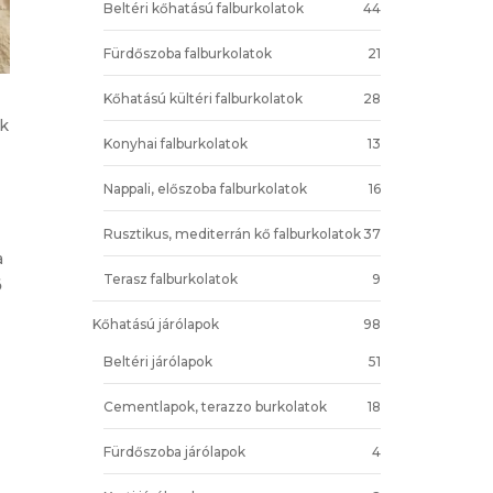
Beltéri kőhatású falburkolatok
44
Fürdőszoba falburkolatok
21
Kőhatású kültéri falburkolatok
28
ök
Konyhai falburkolatok
13
Nappali, előszoba falburkolatok
16
Rusztikus, mediterrán kő falburkolatok
37
a
Terasz falburkolatok
9
ő
Kőhatású járólapok
98
Beltéri járólapok
51
Cementlapok, terazzo burkolatok
18
Fürdőszoba járólapok
4