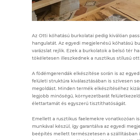
Az Otti kőhatású burkolatai pedig kiválóan pas
hangulatát. Az egyedi megjelenésű kőhatású bu
varázslat rejlik. Ezek a burkolatok a belső tér
tökéletesen illeszkednek a rusztikus stílusú ot
A födémgerendák elkészítése során is az egyedi
felületi struktúra kiválasztásában is szívesen 
megoldást. Minden termék elkészítéséhez kizáró
legjobb minőségű, környezetbarát felületkezel
élettartamát és egyszerű tisztíthatóságát.
Emellett a rusztikus faelemekre vonatkozóan i
munkával készül, így garantálva az egyedi megj
beépítés mellett természetesen a szállításban 