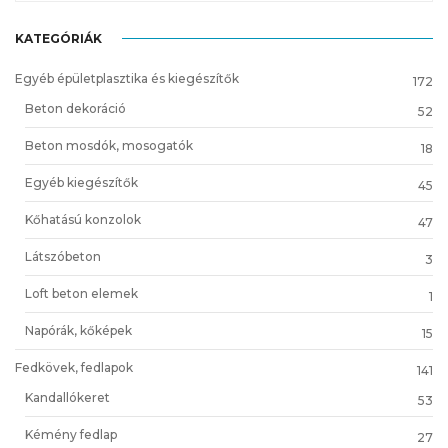
KATEGÓRIÁK
Egyéb épületplasztika és kiegészítők
172
Beton dekoráció
52
Beton mosdók, mosogatók
18
Egyéb kiegészítők
45
Kőhatású konzolok
47
Látszóbeton
3
Loft beton elemek
1
Napórák, kőképek
15
Fedkövek, fedlapok
141
Kandallókeret
53
Kémény fedlap
27