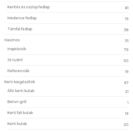
Kerítés és oszlop fedlap
81
Medence fedlap
19
Támfal fedlap
38
Hasznos
111
Inspirációk
79
Jó tudni!
50
Referenciák
19
Kerti kiegészítők
67
Álló kerti kutak
21
Beton grill
1
Kerti fali kutak
19
Kerti kutak
20