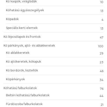
Kő kaspók, virágládák
10
Kőhatású ágyásszegélyek
13
Kőpadok
4
Speciális kerti elemek
13
Kő lépcsőlapok és frontok
47
Kő párkányok, ajtó- és ablakkeretek
100
Kő ablakkeretek
29
Kő ajtókeretek, kőkapuk
23
Kő bordűrők, lisztellók
46
Kőpárkányok
34
Kőhatású falburkolatok
76
Beltéri kőhatású falburkolatok
44
Fürdőszoba falburkolatok
21