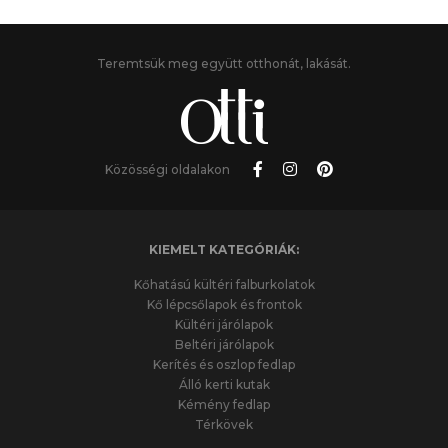
Teremtsük meg együtt otthonát, lakását.
Közösségi oldalakon
KIEMELT KATEGÓRIÁK:
Kőhatású kültéri falburkolatok
Kő lépcsőlapok és frontok
Kültéri járólapok
Beltéri járólapok
Kerítés és oszlop fedlap
Álló kerti kutak
Kémény fedlap
Térkövek