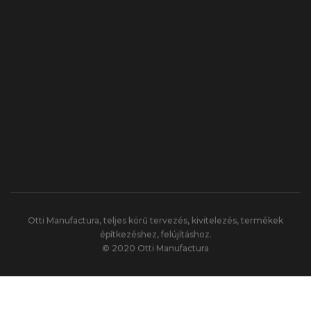
Otti Manufactura, teljes körű tervezés, kivitelezés, termékek
építkezéshez, felújításhoz.
© 2020 Otti Manufactura