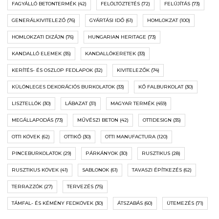
FAGYÁLLÓ BETONTERMÉK
(42)
FELÖLTÖZTETÉS
(72)
FELÚJÍTÁS
(73)
GENERÁLKIVITELEZŐ
(76)
GYÁRTÁSI IDŐ
(61)
HOMLOKZAT
(100)
HOMLOKZATI DIZÁJN
(76)
HUNGARIAN HERITAGE
(73)
KANDALLÓ ELEMEK
(35)
KANDALLÓKERETEK
(33)
KERÍTÉS- ÉS OSZLOP FEDLAPOK
(32)
KIVITELEZŐK
(74)
KÜLÖNLEGES DEKORÁCIÓS BURKOLATOK
(33)
KŐ FALBURKOLAT
(30)
LISZTELLÓK
(30)
LÁBAZAT
(31)
MAGYAR TERMÉK
(459)
MEGÁLLAPODÁS
(73)
MŰVÉSZI BETON
(42)
OTTIDESIGN
(35)
OTTI KÖVEK
(62)
OTTIKŐ
(30)
OTTI MANUFACTURA
(120)
PINCEBURKOLATOK
(29)
PÁRKÁNYOK
(30)
RUSZTIKUS
(28)
RUSZTIKUS KÖVEK
(41)
SABLONOK
(61)
TAVASZI ÉPÍTKEZÉS
(62)
TERRAZZÓK
(27)
TERVEZÉS
(75)
TÁMFAL- ÉS KÉMÉNY FEDKÖVEK
(30)
ÁTSZABÁS
(60)
ÜTEMEZÉS
(71)