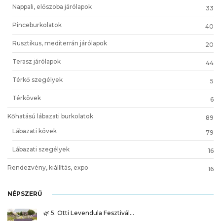
Nappali, előszoba járólapok
33
Pinceburkolatok
40
Rusztikus, mediterrán járólapok
20
Terasz járólapok
44
Térkő szegélyek
5
Térkövek
6
Kőhatású lábazati burkolatok
89
Lábazati kövek
79
Lábazati szegélyek
16
Rendezvény, kiállítás, expo
16
NÉPSZERŰ
🌿 5. Otti Levendula Fesztivál…