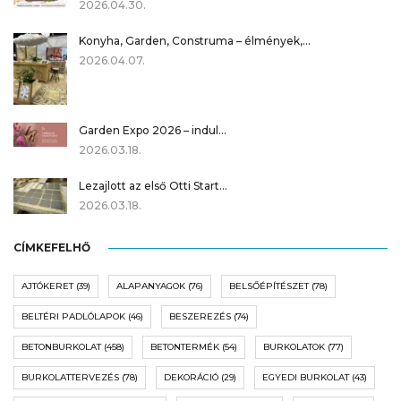
2026.04.30.
Konyha, Garden, Construma – élmények,…
2026.04.07.
Garden Expo 2026 – indul…
2026.03.18.
Lezajlott az első Otti Start…
2026.03.18.
CÍMKEFELHŐ
AJTÓKERET
(39)
ALAPANYAGOK
(76)
BELSŐÉPÍTÉSZET
(78)
BELTÉRI PADLÓLAPOK
(46)
BESZEREZÉS
(74)
BETONBURKOLAT
(458)
BETONTERMÉK
(54)
BURKOLATOK
(77)
BURKOLATTERVEZÉS
(78)
DEKORÁCIÓ
(29)
EGYEDI BURKOLAT
(43)