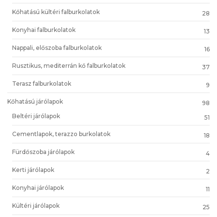
Kőhatású kültéri falburkolatok
28
Konyhai falburkolatok
13
Nappali, előszoba falburkolatok
16
Rusztikus, mediterrán kő falburkolatok
37
Terasz falburkolatok
9
Kőhatású járólapok
98
Beltéri járólapok
51
Cementlapok, terazzo burkolatok
18
Fürdőszoba járólapok
4
Kerti járólapok
2
Konyhai járólapok
11
Kültéri járólapok
25