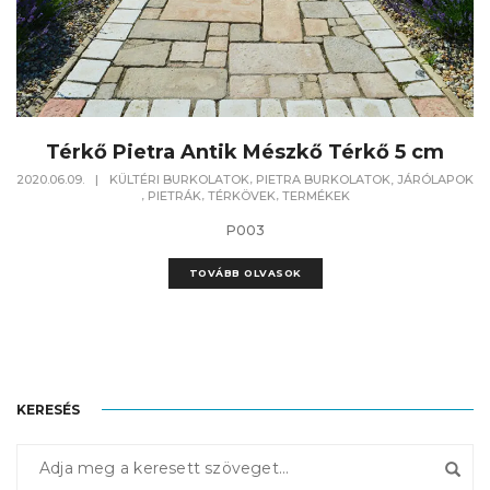
Térkő Pietra Antik Mészkő Térkő 5 cm
,
2020.06.09.
|
KÜLTÉRI BURKOLATOK
PIETRA BURKOLATOK, JÁRÓLAPOK
,
,
,
PIETRÁK
TÉRKÖVEK
TERMÉKEK
P003
TOVÁBB OLVASOK
KERESÉS