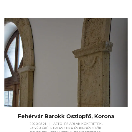
Fehérvár Barokk Oszlopfő, Korona
,
2020.05.21.
|
AJTÓ- ÉS ABLAK KŐKERETEK
,
EGYÉB ÉPÜLETPLASZTIKA ÉS KIEGÉSZÍTŐK