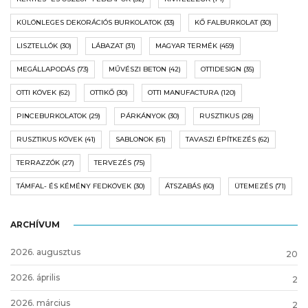
KÜLÖNLEGES DEKORÁCIÓS BURKOLATOK
(33)
KŐ FALBURKOLAT
(30)
LISZTELLÓK
(30)
LÁBAZAT
(31)
MAGYAR TERMÉK
(459)
MEGÁLLAPODÁS
(73)
MŰVÉSZI BETON
(42)
OTTIDESIGN
(35)
OTTI KÖVEK
(62)
OTTIKŐ
(30)
OTTI MANUFACTURA
(120)
PINCEBURKOLATOK
(29)
PÁRKÁNYOK
(30)
RUSZTIKUS
(28)
RUSZTIKUS KÖVEK
(41)
SABLONOK
(61)
TAVASZI ÉPÍTKEZÉS
(62)
TERRAZZÓK
(27)
TERVEZÉS
(75)
TÁMFAL- ÉS KÉMÉNY FEDKÖVEK
(30)
ÁTSZABÁS
(60)
ÜTEMEZÉS
(71)
ARCHÍVUM
2026. augusztus
20
2026. április
2
2026. március
2