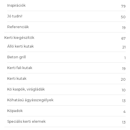
Inspirációk
79
Jó tudni!
50
Referenciák
19
Kerti kiegészítők
67
Álló kerti kutak
21
Beton grill
1
Kerti fali kutak
19
Kerti kutak
20
Kő kaspók, virágládák
10
Kőhatású ágyásszegélyek
13
Kőpadok
4
Speciális kerti elemek
13