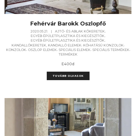
Fehérvár Barokk Oszlopfő
,
2020.05.21.
|
AJTÓ- ÉS ABLAK KŐKERETEK
,
EGYÉB ÉPÜLETPLASZTIKA ÉS KIEGÉSZÍTŐK
,
EGYÉB ÉPÜLETPLASZTIKA ÉS KIEGÉSZÍTŐK
,
,
KANDALLÓKERETEK, KANDALLÓ ELEMEK
KŐHATÁSÚ KONZOLOK
,
,
,
,
KONZOLOK
OSZLOP ELEMEK
SPECIÁLIS ELEMEK
SPECIÁLIS TERMÉKEK
TERMÉKEK
E400d
TOVÁBB OLVASOK