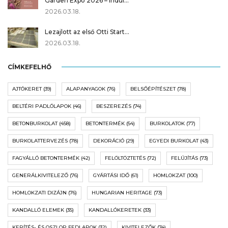
Garden Expo 2026 – indul…
2026.03.18.
Lezajlott az első Otti Start…
2026.03.18.
CÍMKEFELHŐ
AJTÓKERET
(39)
ALAPANYAGOK
(76)
BELSŐÉPÍTÉSZET
(78)
BELTÉRI PADLÓLAPOK
(46)
BESZEREZÉS
(74)
BETONBURKOLAT
(458)
BETONTERMÉK
(54)
BURKOLATOK
(77)
BURKOLATTERVEZÉS
(78)
DEKORÁCIÓ
(29)
EGYEDI BURKOLAT
(43)
FAGYÁLLÓ BETONTERMÉK
(42)
FELÖLTÖZTETÉS
(72)
FELÚJÍTÁS
(73)
GENERÁLKIVITELEZŐ
(76)
GYÁRTÁSI IDŐ
(61)
HOMLOKZAT
(100)
HOMLOKZATI DIZÁJN
(76)
HUNGARIAN HERITAGE
(73)
KANDALLÓ ELEMEK
(35)
KANDALLÓKERETEK
(33)
KERÍTÉS- ÉS OSZLOP FEDLAPOK
(32)
KIVITELEZŐK
(74)