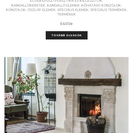
,
EGYÉB ÉPÜLETPLASZTIKA ÉS KIEGÉSZÍTŐK
,
,
KANDALLÓKERETEK, KANDALLÓ ELEMEK
KŐHATÁSÚ KONZOLOK
,
,
,
,
KONZOLOK
OSZLOP ELEMEK
SPECIÁLIS ELEMEK
SPECIÁLIS TERMÉKEK
TERMÉKEK
E400e
TOVÁBB OLVASOK