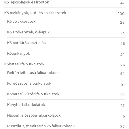
Kő lépcsőlapok és frontok
47
Kő párkányok, ajtó- és ablakkeretek
100
Kő ablakkeretek
29
Kő ajtókeretek, kőkapuk
23
Kő bordűrők, lisztellók
46
Kőpárkányok
34
Kőhatású falburkolatok
76
Beltéri kőhatású falburkolatok
44
Fürdőszoba falburkolatok
21
Kőhatású kültéri falburkolatok
28
Konyhai falburkolatok
13
Nappali, előszoba falburkolatok
16
Rusztikus, mediterrán kő falburkolatok
37