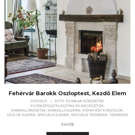
Fehérvár Barokk Oszloptest, Kezdő Elem
,
2020.05.21.
|
AJTÓ- ÉS ABLAK KŐKERETEK
,
EGYÉB ÉPÜLETPLASZTIKA ÉS KIEGÉSZÍTŐK
,
,
KANDALLÓKERETEK, KANDALLÓ ELEMEK
KŐHATÁSÚ KONZOLOK
,
,
,
OSZLOP ELEMEK
SPECIÁLIS ELEMEK
SPECIÁLIS TERMÉKEK
TERMÉKEK
E400b