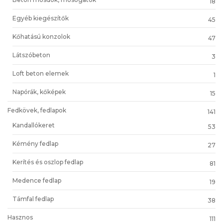
18
Egyéb kiegészítők
45
Kőhatású konzolok
47
Látszóbeton
3
Loft beton elemek
1
Napórák, kőképek
15
Fedkövek, fedlapok
141
Kandallókeret
53
Kémény fedlap
27
Kerítés és oszlop fedlap
81
Medence fedlap
19
Támfal fedlap
38
Hasznos
111