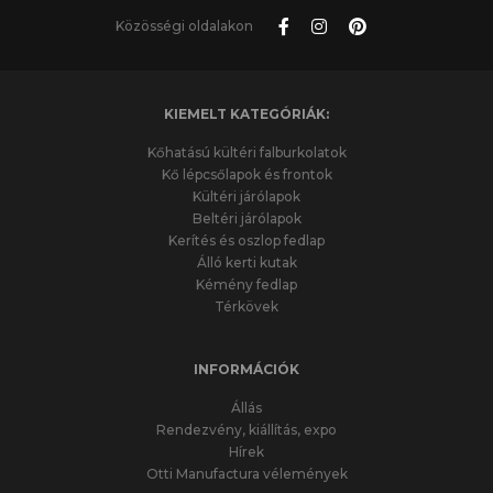
Közösségi oldalakon
KIEMELT KATEGÓRIÁK:
Kőhatású kültéri falburkolatok
Kő lépcsőlapok és frontok
Kültéri járólapok
Beltéri járólapok
Kerítés és oszlop fedlap
Álló kerti kutak
Kémény fedlap
Térkövek
INFORMÁCIÓK
Állás
Rendezvény, kiállítás, expo
Hírek
Otti Manufactura vélemények