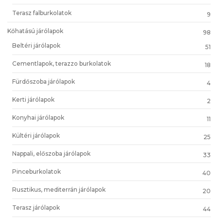
Terasz falburkolatok
9
Kőhatású járólapok
98
Beltéri járólapok
51
Cementlapok, terazzo burkolatok
18
Fürdőszoba járólapok
4
Kerti járólapok
2
Konyhai járólapok
11
Kültéri járólapok
25
Nappali, előszoba járólapok
33
Pinceburkolatok
40
Rusztikus, mediterrán járólapok
20
Terasz járólapok
44