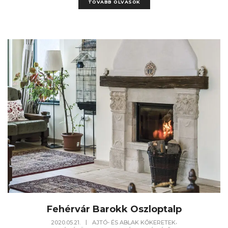
TOVÁBB OLVASOK
Fehérvár Barokk Oszloptalp
,
2020.05.21.
|
AJTÓ- ÉS ABLAK KŐKERETEK