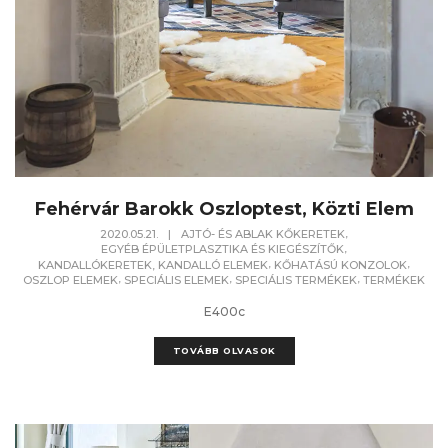
Fehérvár Barokk Oszloptest, Közti Elem
,
2020.05.21.
|
AJTÓ- ÉS ABLAK KŐKERETEK
,
EGYÉB ÉPÜLETPLASZTIKA ÉS KIEGÉSZÍTŐK
,
,
KANDALLÓKERETEK, KANDALLÓ ELEMEK
KŐHATÁSÚ KONZOLOK
,
,
,
OSZLOP ELEMEK
SPECIÁLIS ELEMEK
SPECIÁLIS TERMÉKEK
TERMÉKEK
E400c
TOVÁBB OLVASOK