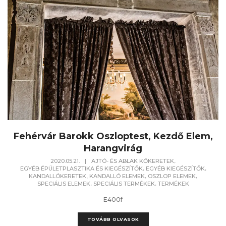
Fehérvár Barokk Oszloptest, Kezdő Elem,
Harangvirág
,
2020.05.21.
|
AJTÓ- ÉS ABLAK KŐKERETEK
,
,
EGYÉB ÉPÜLETPLASZTIKA ÉS KIEGÉSZÍTŐK
EGYÉB KIEGÉSZÍTŐK
,
,
KANDALLÓKERETEK, KANDALLÓ ELEMEK
OSZLOP ELEMEK
,
,
SPECIÁLIS ELEMEK
SPECIÁLIS TERMÉKEK
TERMÉKEK
E400f
TOVÁBB OLVASOK