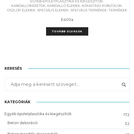
,
EGYÉB ÉPÜLETPLASZTIKA ÉS KIEGÉSZÍTŐK
,
,
KANDALLÓKERETEK, KANDALLÓ ELEMEK
KŐHATÁSÚ KONZOLOK
,
,
,
OSZLOP ELEMEK
SPECIÁLIS ELEMEK
SPECIÁLIS TERMÉKEK
TERMÉKEK
E400a
TOVÁBB OLVASOK
KERESÉS
KATEGÓRIÁK
Egyéb épületplasztika és kiegészítők
172
Beton dekoráció
52
Beton mosdók, mosogatók