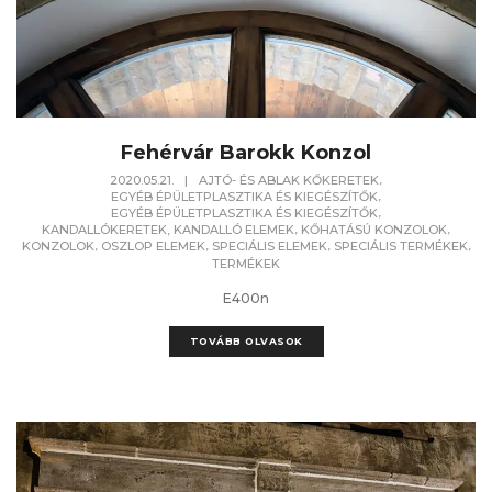
Fehérvár Barokk Konzol
,
2020.05.21.
|
AJTÓ- ÉS ABLAK KŐKERETEK
,
EGYÉB ÉPÜLETPLASZTIKA ÉS KIEGÉSZÍTŐK
,
EGYÉB ÉPÜLETPLASZTIKA ÉS KIEGÉSZÍTŐK
,
,
KANDALLÓKERETEK, KANDALLÓ ELEMEK
KŐHATÁSÚ KONZOLOK
,
,
,
,
KONZOLOK
OSZLOP ELEMEK
SPECIÁLIS ELEMEK
SPECIÁLIS TERMÉKEK
TERMÉKEK
E400n
TOVÁBB OLVASOK