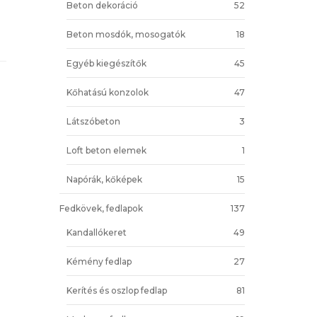
Beton dekoráció
52
Beton mosdók, mosogatók
18
Egyéb kiegészítők
45
Kőhatású konzolok
47
Látszóbeton
3
Loft beton elemek
1
Napórák, kőképek
15
Fedkövek, fedlapok
137
Kandallókeret
49
Kémény fedlap
27
Kerítés és oszlop fedlap
81