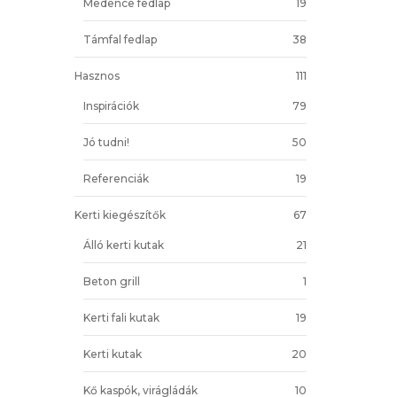
Medence fedlap
19
Támfal fedlap
38
Hasznos
111
Inspirációk
79
Jó tudni!
50
Referenciák
19
Kerti kiegészítők
67
Álló kerti kutak
21
Beton grill
1
Kerti fali kutak
19
Kerti kutak
20
Kő kaspók, virágládák
10