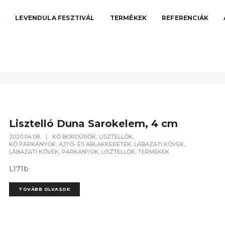
A
LEVENDULA FESZTIVÁL
TERMÉKEK
REFERENCIÁK
Lisztelló Duna Sarokelem, 4 cm
,
2020.04.08.
|
KŐ BORDŰRŐK, LISZTELLÓK
,
,
KŐ PÁRKÁNYOK, AJTÓ- ÉS ABLAKKERETEK
LÁBAZATI KÖVEK
,
,
LÁBAZATI KÖVEK
PÁRKÁNYOK, LISZTELLÓK
TERMÉKEK
L171b
TOVÁBB OLVASOK