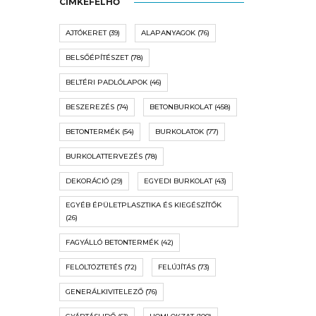
CÍMKEFELHŐ
AJTÓKERET
(39)
ALAPANYAGOK
(76)
BELSŐÉPÍTÉSZET
(78)
BELTÉRI PADLÓLAPOK
(46)
BESZEREZÉS
(74)
BETONBURKOLAT
(458)
BETONTERMÉK
(54)
BURKOLATOK
(77)
BURKOLATTERVEZÉS
(78)
DEKORÁCIÓ
(29)
EGYEDI BURKOLAT
(43)
EGYÉB ÉPÜLETPLASZTIKA ÉS KIEGÉSZÍTŐK
(26)
FAGYÁLLÓ BETONTERMÉK
(42)
FELÖLTÖZTETÉS
(72)
FELÚJÍTÁS
(73)
GENERÁLKIVITELEZŐ
(76)