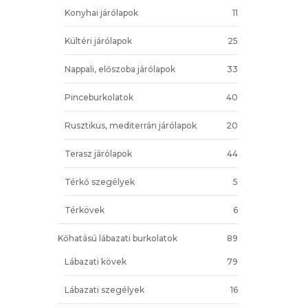
Konyhai járólapok
11
Kültéri járólapok
25
Nappali, előszoba járólapok
33
Pinceburkolatok
40
Rusztikus, mediterrán járólapok
20
Terasz járólapok
44
Térkő szegélyek
5
Térkövek
6
Kőhatású lábazati burkolatok
89
Lábazati kövek
79
Lábazati szegélyek
16