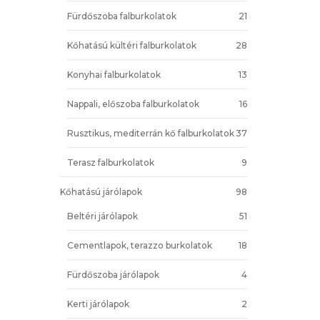
Fürdőszoba falburkolatok
21
Kőhatású kültéri falburkolatok
28
Konyhai falburkolatok
13
Nappali, előszoba falburkolatok
16
Rusztikus, mediterrán kő falburkolatok
37
Terasz falburkolatok
9
Kőhatású járólapok
98
Beltéri járólapok
51
Cementlapok, terazzo burkolatok
18
Fürdőszoba járólapok
4
Kerti járólapok
2