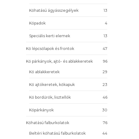
Kőhatású ágyásszegélyek
13
Kőpadok
4
Speciális kerti elemek
13
Kő lépcsőlapok és frontok
47
Kő párkányok, ajtó- és ablakkeretek
96
Kő ablakkeretek
29
Kő ajtókeretek, kőkapuk
23
Kő bordűrők, lisztellók
46
Kőpárkányok
30
Kőhatású falburkolatok
76
Beltéri kőhatású falburkolatok
44