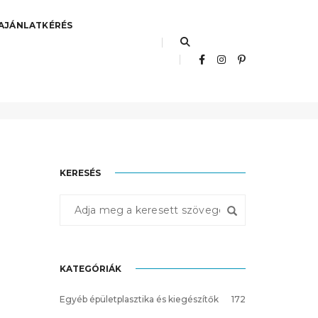
AJÁNLATKÉRÉS
Főoldal
lisztelló sarokelem
KERESÉS
KATEGÓRIÁK
Egyéb épületplasztika és kiegészítők
172