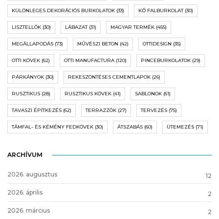
KÜLÖNLEGES DEKORÁCIÓS BURKOLATOK
(33)
KŐ FALBURKOLAT
(30)
LISZTELLÓK
(30)
LÁBAZAT
(31)
MAGYAR TERMÉK
(455)
MEGÁLLAPODÁS
(73)
MŰVÉSZI BETON
(42)
OTTIDESIGN
(35)
OTTI KÖVEK
(62)
OTTI MANUFACTURA
(120)
PINCEBURKOLATOK
(29)
PÁRKÁNYOK
(30)
REKESZÖNTÉSES CEMENTLAPOK
(26)
RUSZTIKUS
(28)
RUSZTIKUS KÖVEK
(41)
SABLONOK
(61)
TAVASZI ÉPÍTKEZÉS
(62)
TERRAZZÓK
(27)
TERVEZÉS
(75)
TÁMFAL- ÉS KÉMÉNY FEDKÖVEK
(30)
ÁTSZABÁS
(60)
ÜTEMEZÉS
(71)
ARCHÍVUM
2026. augusztus
12
2026. április
2
2026. március
2