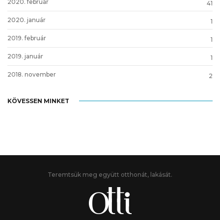
2020. február
41
2020. január
1
2019. február
1
2019. január
1
2018. november
2
KÖVESSEN MINKET
Teremtsük meg együtt otthonát, lakását.