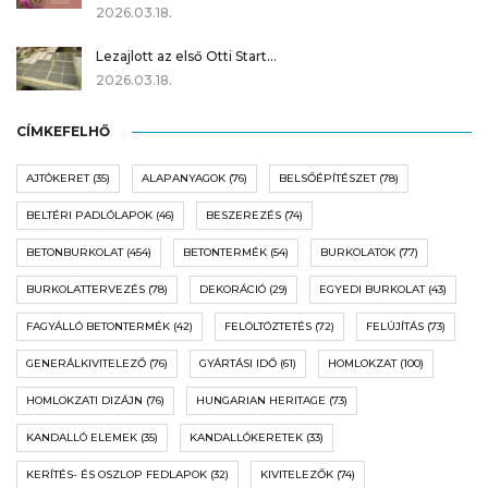
2026.03.18.
Lezajlott az első Otti Start…
2026.03.18.
CÍMKEFELHŐ
AJTÓKERET
(35)
ALAPANYAGOK
(76)
BELSŐÉPÍTÉSZET
(78)
BELTÉRI PADLÓLAPOK
(46)
BESZEREZÉS
(74)
BETONBURKOLAT
(454)
BETONTERMÉK
(54)
BURKOLATOK
(77)
BURKOLATTERVEZÉS
(78)
DEKORÁCIÓ
(29)
EGYEDI BURKOLAT
(43)
FAGYÁLLÓ BETONTERMÉK
(42)
FELÖLTÖZTETÉS
(72)
FELÚJÍTÁS
(73)
GENERÁLKIVITELEZŐ
(76)
GYÁRTÁSI IDŐ
(61)
HOMLOKZAT
(100)
HOMLOKZATI DIZÁJN
(76)
HUNGARIAN HERITAGE
(73)
KANDALLÓ ELEMEK
(35)
KANDALLÓKERETEK
(33)
KERÍTÉS- ÉS OSZLOP FEDLAPOK
(32)
KIVITELEZŐK
(74)