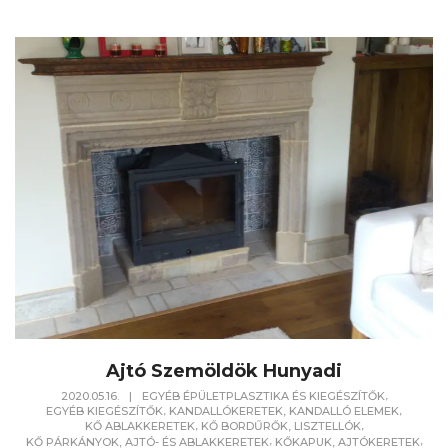
Ajtó Szemöldök Hunyadi
,
2020.05.16.
|
EGYÉB ÉPÜLETPLASZTIKA ÉS KIEGÉSZÍTŐK
,
,
EGYÉB KIEGÉSZÍTŐK
KANDALLÓKERETEK, KANDALLÓ ELEMEK
,
,
KŐ ABLAKKERETEK
KŐ BORDŰRŐK, LISZTELLÓK
,
,
KŐ PÁRKÁNYOK, AJTÓ- ÉS ABLAKKERETEK
KŐKAPUK, AJTÓKERETEK