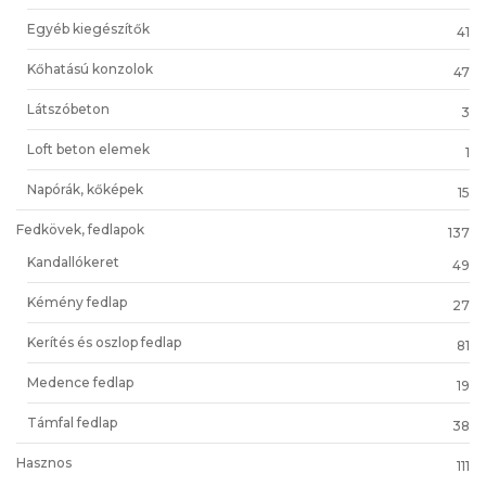
Egyéb kiegészítők
41
Kőhatású konzolok
47
Látszóbeton
3
Loft beton elemek
1
Napórák, kőképek
15
Fedkövek, fedlapok
137
Kandallókeret
49
Kémény fedlap
27
Kerítés és oszlop fedlap
81
Medence fedlap
19
Támfal fedlap
38
Hasznos
111