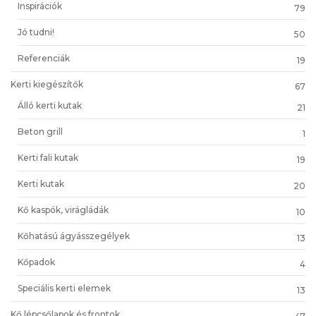
Inspirációk
79
Jó tudni!
50
Referenciák
19
Kerti kiegészítők
67
Álló kerti kutak
21
Beton grill
1
Kerti fali kutak
19
Kerti kutak
20
Kő kaspók, virágládák
10
Kőhatású ágyásszegélyek
13
Kőpadok
4
Speciális kerti elemek
13
Kő lépcsőlapok és frontok