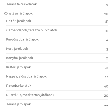
Terasz falburkolatok
9
Kőhatású járólapok
98
Beltéri járólapok
51
Cementlapok, terazzo burkolatok
18
Fürdőszoba járólapok
4
Kerti járólapok
2
Konyhai járólapok
11
Kültéri járólapok
25
Nappali, előszoba járólapok
33
Pinceburkolatok
40
Rusztikus, mediterrán járólapok
20
Terasz járólapok
44