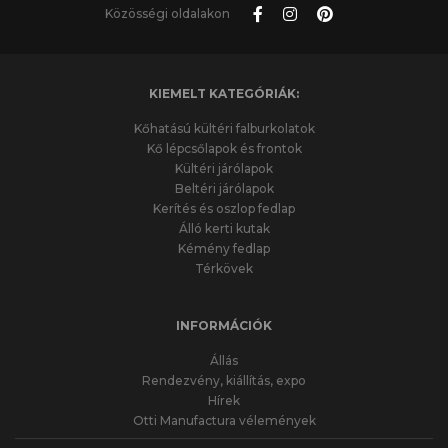
Közösségi oldalakon
KIEMELT KATEGÓRIÁK:
Kőhatású kültéri falburkolatok
Kő lépcsőlapok és frontok
Kültéri járólapok
Beltéri járólapok
Kerítés és oszlop fedlap
Álló kerti kutak
Kémény fedlap
Térkövek
INFORMÁCIÓK
Állás
Rendezvény, kiállítás, expo
Hírek
Otti Manufactura vélemények