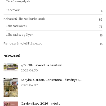
Térkő szegélyek
5
Térkövek
6
Kőhatású lábazati burkolatok
85
Lábazati kövek
75
Lábazati szegélyek
16
Rendezvény, kiállítás, expo
16
NÉPSZERŰ
🌿 5. Otti Levendula Fesztivál…
2026.04.30.
Konyha, Garden, Construma – élmények,…
2026.04.07.
Garden Expo 2026 – indul…