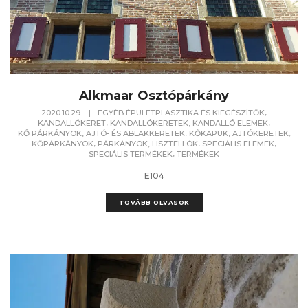
Alkmaar Osztópárkány
,
2020.10.29.
|
EGYÉB ÉPÜLETPLASZTIKA ÉS KIEGÉSZÍTŐK
,
,
KANDALLÓKERET
KANDALLÓKERETEK, KANDALLÓ ELEMEK
,
,
KŐ PÁRKÁNYOK, AJTÓ- ÉS ABLAKKERETEK
KŐKAPUK, AJTÓKERETEK
,
,
,
KŐPÁRKÁNYOK
PÁRKÁNYOK, LISZTELLÓK
SPECIÁLIS ELEMEK
,
SPECIÁLIS TERMÉKEK
TERMÉKEK
E104
TOVÁBB OLVASOK