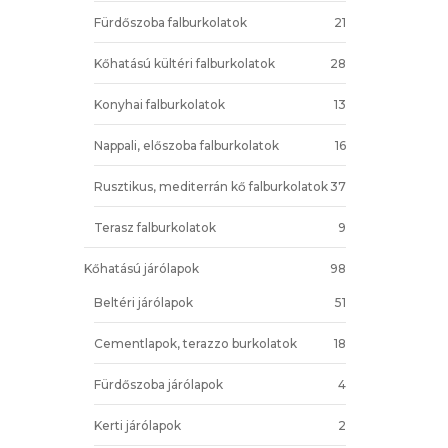
Fürdőszoba falburkolatok
21
Kőhatású kültéri falburkolatok
28
Konyhai falburkolatok
13
Nappali, előszoba falburkolatok
16
Rusztikus, mediterrán kő falburkolatok
37
Terasz falburkolatok
9
Kőhatású járólapok
98
Beltéri járólapok
51
Cementlapok, terazzo burkolatok
18
Fürdőszoba járólapok
4
Kerti járólapok
2