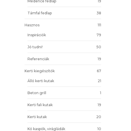
Medence fedlap
19
Támfal fedlap
38
Hasznos
111
Inspirációk
79
Jó tudni!
50
Referenciák
19
Kerti kiegészítők
67
Álló kerti kutak
21
Beton grill
1
Kerti fali kutak
19
Kerti kutak
20
Kő kaspók, virágládák
10