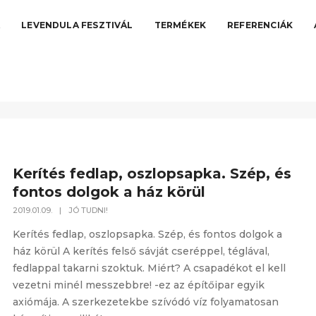
A
LEVENDULA FESZTIVÁL
TERMÉKEK
REFERENCIÁK
Kerítés fedlap, oszlopsapka. Szép, és
fontos dolgok a ház körül
2019.01.09.
|
JÓ TUDNI!
Kerítés fedlap, oszlopsapka. Szép, és fontos dolgok a
ház körül A kerítés felső sávját cseréppel, téglával,
fedlappal takarni szoktuk. Miért? A csapadékot el kell
vezetni minél messzebbre! -ez az építőipar egyik
axiómája. A szerkezetekbe szívódó víz folyamatosan