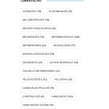
CÍMKEFELHŐ
AJTÓKERET
(39)
ALAPANYAGOK
(76)
BELSŐÉPÍTÉSZET
(78)
BELTÉRI PADLÓLAPOK
(46)
BESZEREZÉS
(74)
BETONBURKOLAT
(458)
BETONTERMÉK
(54)
BURKOLATOK
(77)
BURKOLATTERVEZÉS
(78)
DEKORÁCIÓ
(29)
EGYEDI BURKOLAT
(43)
FAGYÁLLÓ BETONTERMÉK
(42)
FELÖLTÖZTETÉS
(72)
FELÚJÍTÁS
(73)
GENERÁLKIVITELEZŐ
(76)
GYÁRTÁSI IDŐ
(61)
HOMLOKZAT
(100)
HOMLOKZATI DIZÁJN
(76)