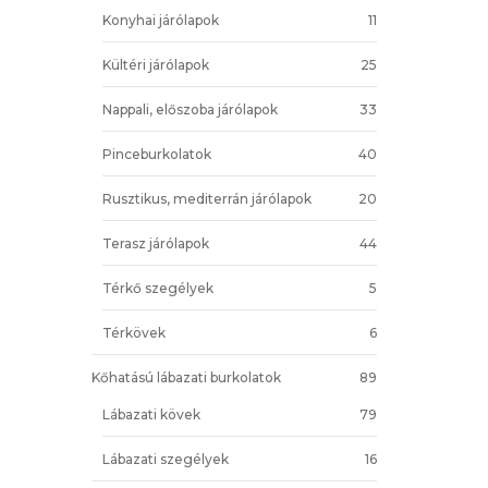
Konyhai járólapok
11
Kültéri járólapok
25
Nappali, előszoba járólapok
33
Pinceburkolatok
40
Rusztikus, mediterrán járólapok
20
Terasz járólapok
44
Térkő szegélyek
5
Térkövek
6
Kőhatású lábazati burkolatok
89
Lábazati kövek
79
Lábazati szegélyek
16