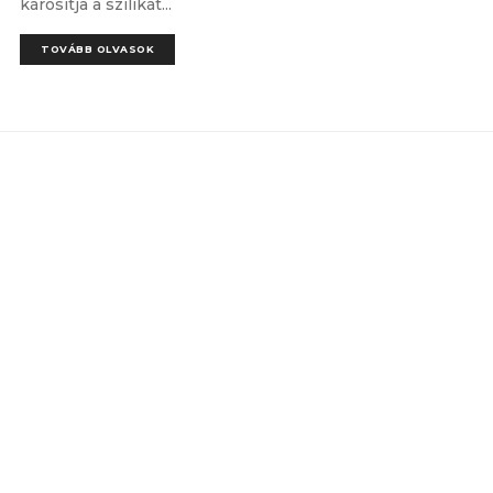
károsítja a szilikát...
TOVÁBB OLVASOK