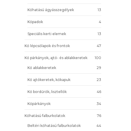
Kőhatású ágyásszegélyek
13
Kőpadok
4
Speciális kerti elemek
13
Kő lépcsőlapok és frontok
47
Kő párkányok, ajtó- és ablakkeretek
100
Kő ablakkeretek
29
Kő ajtókeretek, kőkapuk
23
Kő bordűrők, lisztellók
46
Kőpárkányok
34
Kőhatású falburkolatok
76
Beltéri kőhatású falburkolatok
44