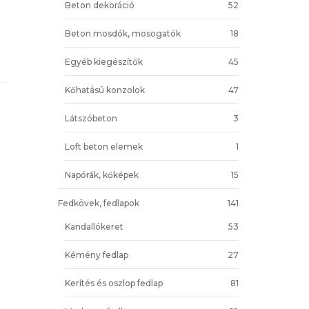
Beton dekoráció
52
Beton mosdók, mosogatók
18
Egyéb kiegészítők
45
Kőhatású konzolok
47
Látszóbeton
3
Loft beton elemek
1
Napórák, kőképek
15
Fedkövek, fedlapok
141
Kandallókeret
53
Kémény fedlap
27
Kerítés és oszlop fedlap
81