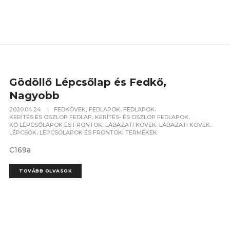
Gödöllő Lépcsőlap és Fedkő,
Nagyobb
,
,
2020.04.24.
|
FEDKÖVEK, FEDLAPOK
FEDLAPOK
,
,
KERÍTÉS ÉS OSZLOP FEDLAP
KERÍTÉS- ÉS OSZLOP FEDLAPOK
,
,
,
KŐ LÉPCSŐLAPOK ÉS FRONTOK
LÁBAZATI KÖVEK
LÁBAZATI KÖVEK
,
,
LÉPCSŐK
LÉPCSŐLAPOK ÉS FRONTOK
TERMÉKEK
C169a
TOVÁBB OLVASOK