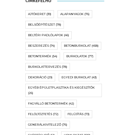
CÍMKEFELHŐ
AJTÓKERET
(39)
ALAPANYAGOK
(76)
BELSŐÉPÍTÉSZET
(78)
BELTÉRI PADLÓLAPOK
(46)
BESZEREZÉS
(74)
BETONBURKOLAT
(458)
BETONTERMÉK
(54)
BURKOLATOK
(77)
BURKOLATTERVEZÉS
(78)
DEKORÁCIÓ
(29)
EGYEDI BURKOLAT
(43)
EGYÉB ÉPÜLETPLASZTIKA ÉS KIEGÉSZÍTŐK
(26)
FAGYÁLLÓ BETONTERMÉK
(42)
FELÖLTÖZTETÉS
(72)
FELÚJÍTÁS
(73)
GENERÁLKIVITELEZŐ
(76)