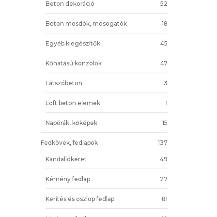
Beton dekoráció
52
Beton mosdók, mosogatók
18
Egyéb kiegészítők
45
Kőhatású konzolok
47
Látszóbeton
3
Loft beton elemek
1
Napórák, kőképek
15
Fedkövek, fedlapok
137
Kandallókeret
49
Kémény fedlap
27
Kerítés és oszlop fedlap
81