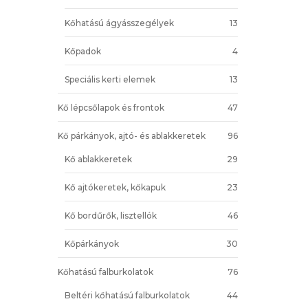
Kőhatású ágyásszegélyek
13
Kőpadok
4
Speciális kerti elemek
13
Kő lépcsőlapok és frontok
47
Kő párkányok, ajtó- és ablakkeretek
96
Kő ablakkeretek
29
Kő ajtókeretek, kőkapuk
23
Kő bordűrők, lisztellók
46
Kőpárkányok
30
Kőhatású falburkolatok
76
Beltéri kőhatású falburkolatok
44