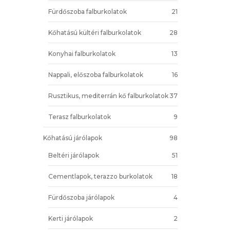
Fürdőszoba falburkolatok
21
Kőhatású kültéri falburkolatok
28
Konyhai falburkolatok
13
Nappali, előszoba falburkolatok
16
Rusztikus, mediterrán kő falburkolatok
37
Terasz falburkolatok
9
Kőhatású járólapok
98
Beltéri járólapok
51
Cementlapok, terazzo burkolatok
18
Fürdőszoba járólapok
4
Kerti járólapok
2