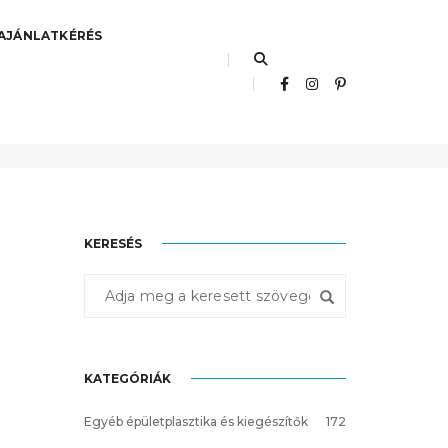
AJÁNLATKÉRÉS
Főoldal
Beltéri padlólap
KERESÉS
KATEGÓRIÁK
Egyéb épületplasztika és kiegészítők
172