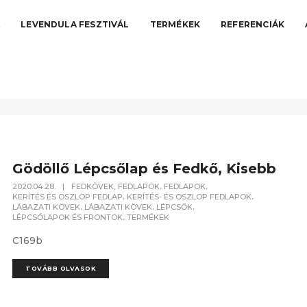
A
LEVENDULA FESZTIVÁL
TERMÉKEK
REFERENCIÁK
Gödöllő Lépcsőlap és Fedkő, Kisebb
,
,
2020.04.28.
|
FEDKÖVEK, FEDLAPOK
FEDLAPOK
,
,
KERÍTÉS ÉS OSZLOP FEDLAP
KERÍTÉS- ÉS OSZLOP FEDLAPOK
,
,
,
LÁBAZATI KÖVEK
LÁBAZATI KÖVEK
LÉPCSŐK
,
LÉPCSŐLAPOK ÉS FRONTOK
TERMÉKEK
C169b
TOVÁBB OLVASOK