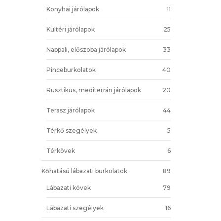
Konyhai járólapok
11
Kültéri járólapok
25
Nappali, előszoba járólapok
33
Pinceburkolatok
40
Rusztikus, mediterrán járólapok
20
Terasz járólapok
44
Térkő szegélyek
5
Térkövek
6
Kőhatású lábazati burkolatok
89
Lábazati kövek
79
Lábazati szegélyek
16