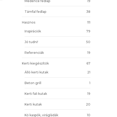
Medence fedlap
19
Támfal fedlap
38
Hasznos
111
Inspirációk
79
Jó tudni!
50
Referenciák
19
Kerti kiegészítők
67
Álló kerti kutak
21
Beton grill
1
Kerti fali kutak
19
Kerti kutak
20
Kő kaspók, virágládák
10