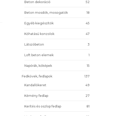
Beton dekoráció
52
Beton mosdók, mosogatók
18
Egyéb kiegészítők
45
Kőhatású konzolok
47
Látszóbeton
3
Loft beton elemek
1
Napórák, kőképek
15
Fedkövek, fedlapok
137
Kandallókeret
49
Kémény fedlap
27
Kerítés és oszlop fedlap
81