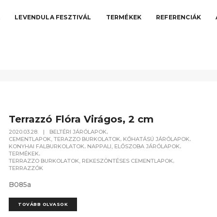
A
LEVENDULA FESZTIVÁL
TERMÉKEK
REFERENCIÁK
Terrazzó Flóra Virágos, 2 cm
,
2020.03.28.
|
BELTÉRI JÁRÓLAPOK
,
,
CEMENTLAPOK, TERAZZO BURKOLATOK
KŐHATÁSÚ JÁRÓLAPOK
,
,
KONYHAI FALBURKOLATOK
NAPPALI, ELŐSZOBA JÁRÓLAPOK
,
TERMÉKEK
,
TERRAZZO BURKOLATOK, REKESZÖNTÉSES CEMENTLAPOK
TERRAZZÓK
B085a
TOVÁBB OLVASOK