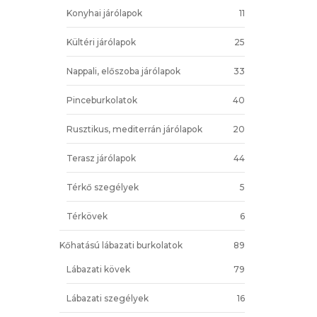
Konyhai járólapok
11
Kültéri járólapok
25
Nappali, előszoba járólapok
33
Pinceburkolatok
40
Rusztikus, mediterrán járólapok
20
Terasz járólapok
44
Térkő szegélyek
5
Térkövek
6
Kőhatású lábazati burkolatok
89
Lábazati kövek
79
Lábazati szegélyek
16