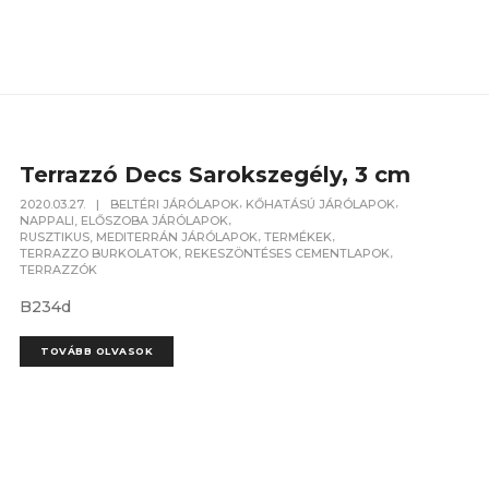
Terrazzó Decs Sarokszegély, 3 cm
,
,
2020.03.27.
|
BELTÉRI JÁRÓLAPOK
KŐHATÁSÚ JÁRÓLAPOK
,
NAPPALI, ELŐSZOBA JÁRÓLAPOK
,
,
RUSZTIKUS, MEDITERRÁN JÁRÓLAPOK
TERMÉKEK
,
TERRAZZO BURKOLATOK, REKESZÖNTÉSES CEMENTLAPOK
TERRAZZÓK
B234d
TOVÁBB OLVASOK