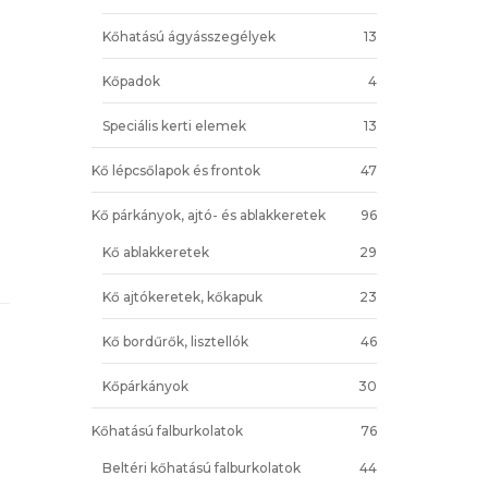
Kőhatású ágyásszegélyek
13
Kőpadok
4
Speciális kerti elemek
13
Kő lépcsőlapok és frontok
47
Kő párkányok, ajtó- és ablakkeretek
96
Kő ablakkeretek
29
Kő ajtókeretek, kőkapuk
23
Kő bordűrők, lisztellók
46
Kőpárkányok
30
Kőhatású falburkolatok
76
Beltéri kőhatású falburkolatok
44