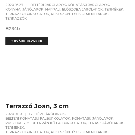
,
,
2020.03.27.
|
BELTÉRI JÁRÓLAPOK
KŐHATÁSÚ JÁRÓLAPOK
,
,
,
KONYHAI JÁRÓLAPOK
NAPPALI, ELŐSZOBA JÁRÓLAPOK
TERMÉKEK
,
TERRAZZO BURKOLATOK, REKESZÖNTÉSES CEMENTLAPOK
TERRAZZÓK
B234b
TOVÁBB OLVASOK
Terrazzó Joan, 3 cm
,
2020.01.10.
|
BELTÉRI JÁRÓLAPOK
,
,
BELTÉRI KŐHATÁSÚ FALBURKOLATOK
KŐHATÁSÚ JÁRÓLAPOK
,
,
RUSZTIKUS, MEDITERRÁN KŐ FALBURKOLATOK
TERASZ JÁRÓLAPOK
,
TERMÉKEK
,
TERRAZZO BURKOLATOK, REKESZÖNTÉSES CEMENTLAPOK