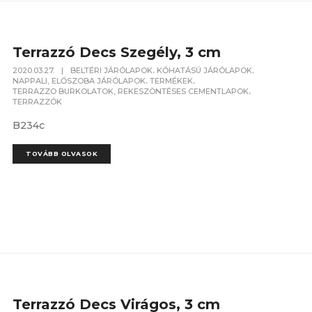
Terrazzó Decs Szegély, 3 cm
,
,
2020.03.27.
|
BELTÉRI JÁRÓLAPOK
KŐHATÁSÚ JÁRÓLAPOK
,
,
NAPPALI, ELŐSZOBA JÁRÓLAPOK
TERMÉKEK
,
TERRAZZO BURKOLATOK, REKESZÖNTÉSES CEMENTLAPOK
TERRAZZÓK
B234c
TOVÁBB OLVASOK
Terrazzó Decs Virágos, 3 cm