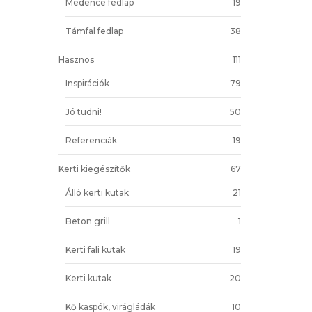
Medence fedlap
19
Támfal fedlap
38
Hasznos
111
Inspirációk
79
Jó tudni!
50
Referenciák
19
Kerti kiegészítők
67
Álló kerti kutak
21
Beton grill
1
Kerti fali kutak
19
Kerti kutak
20
Kő kaspók, virágládák
10