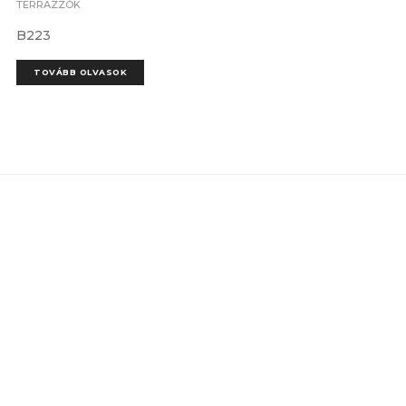
TERRAZZÓK
B223
TOVÁBB OLVASOK