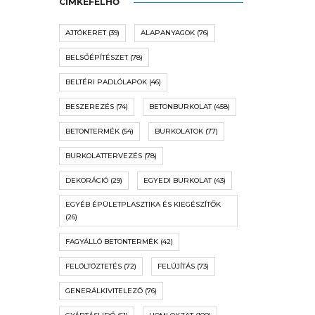
CÍMKEFELHŐ
AJTÓKERET
(39)
ALAPANYAGOK
(76)
BELSŐÉPÍTÉSZET
(78)
BELTÉRI PADLÓLAPOK
(46)
BESZEREZÉS
(74)
BETONBURKOLAT
(458)
BETONTERMÉK
(54)
BURKOLATOK
(77)
BURKOLATTERVEZÉS
(78)
DEKORÁCIÓ
(29)
EGYEDI BURKOLAT
(43)
EGYÉB ÉPÜLETPLASZTIKA ÉS KIEGÉSZÍTŐK
(26)
FAGYÁLLÓ BETONTERMÉK
(42)
FELÖLTÖZTETÉS
(72)
FELÚJÍTÁS
(73)
GENERÁLKIVITELEZŐ
(76)