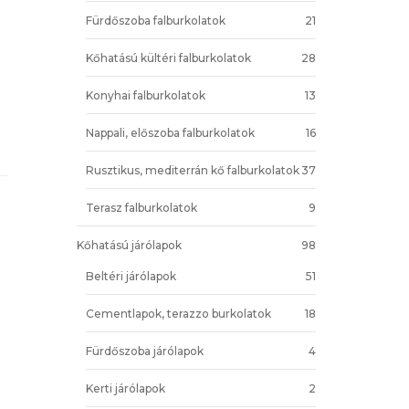
Fürdőszoba falburkolatok
21
Kőhatású kültéri falburkolatok
28
Konyhai falburkolatok
13
Nappali, előszoba falburkolatok
16
Rusztikus, mediterrán kő falburkolatok
37
Terasz falburkolatok
9
Kőhatású járólapok
98
Beltéri járólapok
51
Cementlapok, terazzo burkolatok
18
Fürdőszoba járólapok
4
Kerti járólapok
2