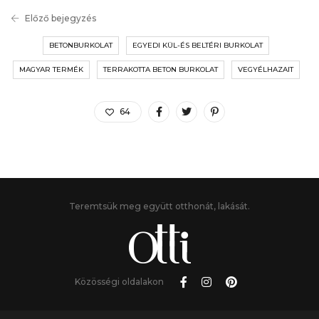
Előző bejegyzés
BETONBURKOLAT
EGYEDI KÜL-ÉS BELTÉRI BURKOLAT
MAGYAR TERMÉK
TERRAKOTTA BETON BURKOLAT
VEGYÉLHAZAIT
64
Teremtsük meg együtt otthonát, lakását.
Közösségi oldalakon