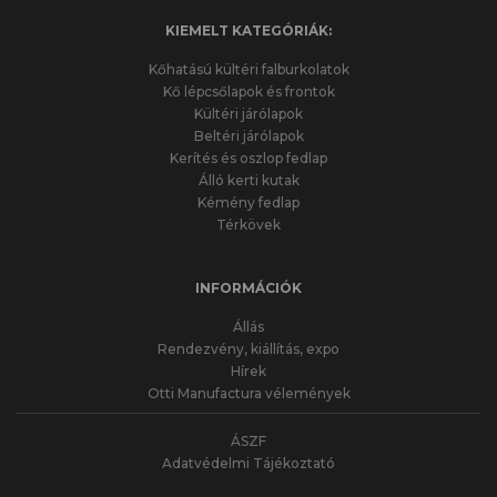
KIEMELT KATEGÓRIÁK:
Kőhatású kültéri falburkolatok
Kő lépcsőlapok és frontok
Kültéri járólapok
Beltéri járólapok
Kerítés és oszlop fedlap
Álló kerti kutak
Kémény fedlap
Térkövek
INFORMÁCIÓK
Állás
Rendezvény, kiállítás, expo
Hírek
Otti Manufactura vélemények
ÁSZF
Adatvédelmi Tájékoztató