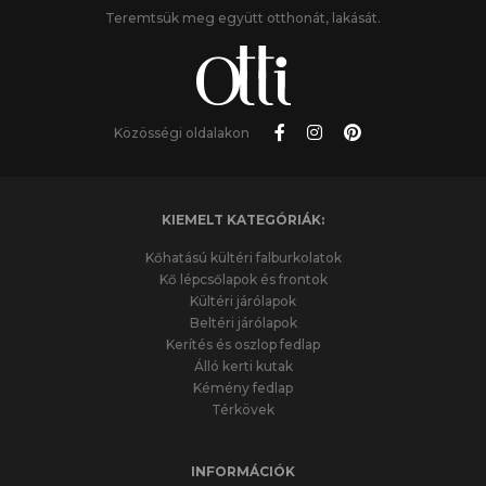
Teremtsük meg együtt otthonát, lakását.
Közösségi oldalakon
KIEMELT KATEGÓRIÁK:
Kőhatású kültéri falburkolatok
Kő lépcsőlapok és frontok
Kültéri járólapok
Beltéri járólapok
Kerítés és oszlop fedlap
Álló kerti kutak
Kémény fedlap
Térkövek
INFORMÁCIÓK