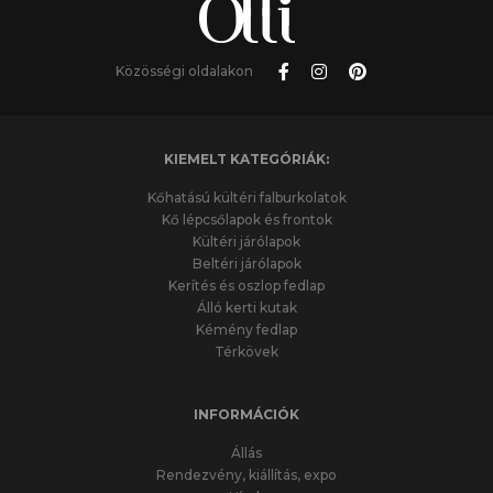
Közösségi oldalakon
KIEMELT KATEGÓRIÁK:
Kőhatású kültéri falburkolatok
Kő lépcsőlapok és frontok
Kültéri járólapok
Beltéri járólapok
Kerítés és oszlop fedlap
Álló kerti kutak
Kémény fedlap
Térkövek
INFORMÁCIÓK
Állás
Rendezvény, kiállítás, expo