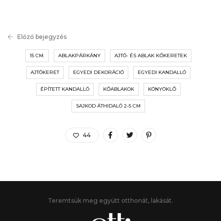
Előző bejegyzés
15 CM.
ABLAKPÁRKÁNY
AJTÓ- ÉS ABLAK KŐKERETEK
AJTÓKERET
EGYEDI DEKORÁCIÓ
EGYEDI KANDALLÓ
ÉPÍTETT KANDALLÓ
KŐABLAKOK
KÖNYÖKLŐ
SAJKOD ÁTHIDALÓ 2-5 CM
44
Teremtsük meg együtt otthonát, lakását.