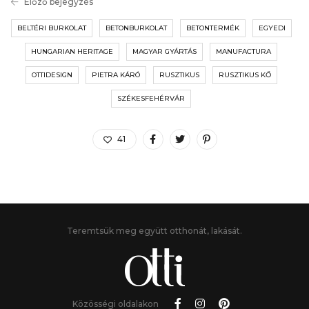
Előző bejegyzés
BELTÉRI BURKOLAT
BETONBURKOLAT
BETONTERMÉK
EGYEDI
HUNGARIAN HERITAGE
MAGYAR GYÁRTÁS
MANUFACTURA
OTTIDESIGN
PIETRA KÁRÓ
RUSZTIKUS
RUSZTIKUS KŐ
SZÉKESFEHÉRVÁR
41
Teremtsük meg együtt otthonát, lakását.
Közösségi oldalakon