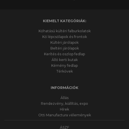
KIEMELT KATEGÓRIÁK:
Kőhatású kültéri falburkolatok
Kő lépcsőlapok és frontok
Kültéri járólapok
Beltéri járólapok
Kerítés és oszlop fedlap
Álló kerti kutak
Kémény fedlap
Térkövek
INFORMÁCIÓK
Állás
Rendezvény, kiállítás, expo
Hírek
Otti Manufactura vélemények
ÁSZF