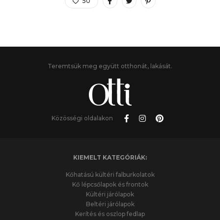
50
Teremtsük meg együtt otthonát, lakását.
Közösségi oldalakon
KIEMELT KATEGÓRIÁK:
Kőhatású kültéri falburkolatok
Kő lépcsőlapok és frontok
Kültéri járólapok
Beltéri járólapok
Kerítés és oszlop fedlap