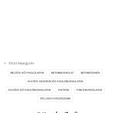
Előző bejegyzés
BELTÉRI KŐ PADLÓLAPOK
BETONBURKOLAT
BETONTERMÉK
KÜLTÉRI DEKORÁCIÓS PADLÓBURKOLATOK
KÜLTÉRI KŐ PADLÓBURKOLATOK
PIETRÁK
PINCEBURKOLATOK
STÍLUSOS FÜRDŐSZOBA