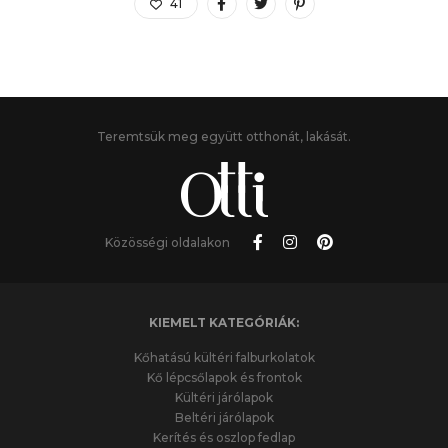
41
Teremtsük meg együtt otthonát, lakását.
Közösségi oldalakon
KIEMELT KATEGÓRIÁK:
Kőhatású kültéri falburkolatok
Kő lépcsőlapok és frontok
Kültéri járólapok
Beltéri járólapok
Kerítés és oszlop fedlap