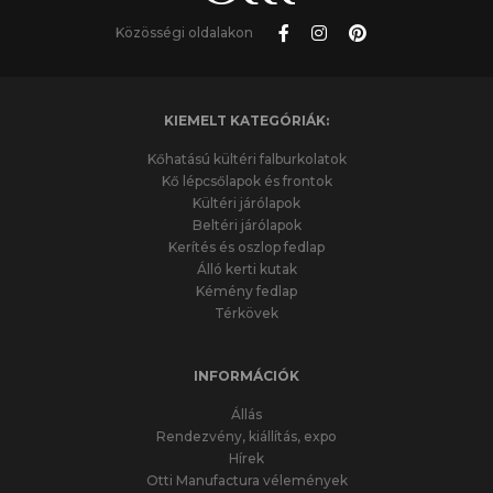
Közösségi oldalakon
KIEMELT KATEGÓRIÁK:
Kőhatású kültéri falburkolatok
Kő lépcsőlapok és frontok
Kültéri járólapok
Beltéri járólapok
Kerítés és oszlop fedlap
Álló kerti kutak
Kémény fedlap
Térkövek
INFORMÁCIÓK
Állás
Rendezvény, kiállítás, expo
Hírek
Otti Manufactura vélemények