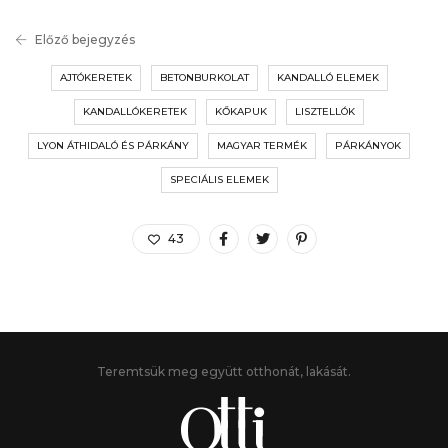
Előző bejegyzés
AJTÓKERETEK
BETONBURKOLAT
KANDALLÓ ELEMEK
KANDALLÓKERETEK
KŐKAPUK
LISZTELLÓK
LYON ÁTHIDALÓ ÉS PÁRKÁNY
MAGYAR TERMÉK
PÁRKÁNYOK
SPECIÁLIS ELEMEK
43
Teremtsük meg együtt otthonát, lakását.