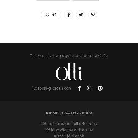
46
Teremtsük meg együtt otthonát, lakását.
Közösségi oldalakon
KIEMELT KATEGÓRIÁK:
Kőhatású kültéri falburkolatok
Kő lépcsőlapok és frontok
Kültéri járólapok