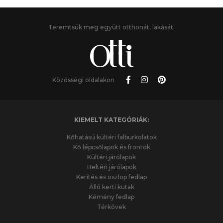
Teremtsük meg együtt otthonát, lakását.
Közösségi oldalakon
KIEMELT KATEGÓRIÁK:
Kőhatású kültéri falburkolatok
Kő lépcsőlapok és frontok
Kültéri járólapok
Beltéri járólapok
Kerítés és oszlop fedlap
Álló kerti kutak
Kémény fedlap
Térkövek