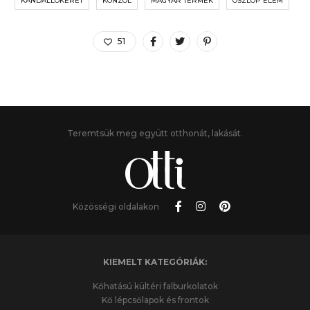
KANDALLÓKERET
KONZOL
MAGYAR TERMÉK
OSZLOP ELEM
51
Teremtsük meg együtt otthonát, lakását.
Közösségi oldalakon
KIEMELT KATEGÓRIÁK:
Kőhatású kültéri falburkolatok
Kő lépcsőlapok és frontok