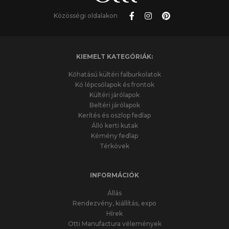
Közösségi oldalakon
KIEMELT KATEGÓRIÁK:
Kőhatású kültéri falburkolatok
Kő lépcsőlapok és frontok
Kültéri járólapok
Beltéri járólapok
Kerítés és oszlop fedlap
Álló kerti kutak
Kémény fedlap
Térkövek
INFORMÁCIÓK
Állás
Rendezvény, kiállítás, expo
Hírek
Otti Manufactura vélemények