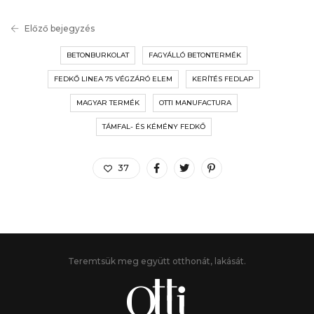
Előző bejegyzés
BETONBURKOLAT
FAGYÁLLÓ BETONTERMÉK
FEDKŐ LINEA 75 VÉGZÁRÓ ELEM
KERÍTÉS FEDLAP
MAGYAR TERMÉK
OTTI MANUFACTURA
TÁMFAL- ÉS KÉMÉNY FEDKŐ
37
Teremtsük meg együtt otthonát, lakását.