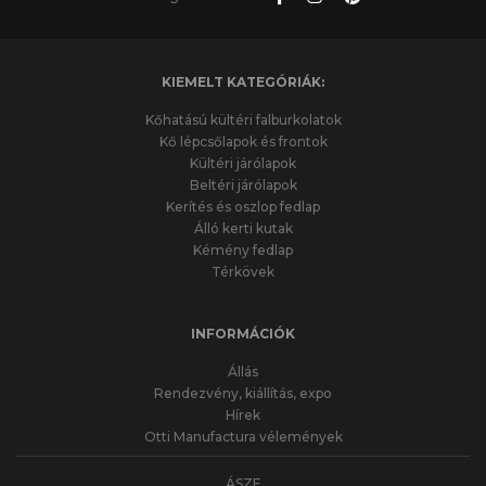
KIEMELT KATEGÓRIÁK:
Kőhatású kültéri falburkolatok
Kő lépcsőlapok és frontok
Kültéri járólapok
Beltéri járólapok
Kerítés és oszlop fedlap
Álló kerti kutak
Kémény fedlap
Térkövek
INFORMÁCIÓK
Állás
Rendezvény, kiállítás, expo
Hírek
Otti Manufactura vélemények
ÁSZF