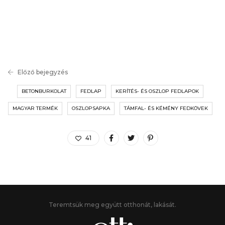
Előző bejegyzés
BETONBURKOLAT
FEDLAP
KERÍTÉS- ÉS OSZLOP FEDLAPOK
MAGYAR TERMÉK
OSZLOPSAPKA
TÁMFAL- ÉS KÉMÉNY FEDKÖVEK
41
Teremtsük meg együtt otthonát, lakását.