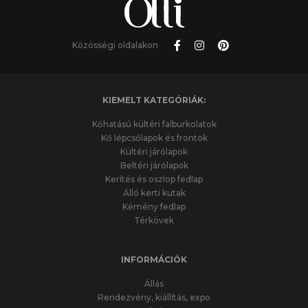
Közösségi oldalakon
KIEMELT KATEGÓRIÁK:
Kőhatású kültéri falburkolatok
Kő lépcsőlapok és frontok
Kültéri járólapok
Beltéri járólapok
Kerítés és oszlop fedlap
Álló kerti kutak
Kémény fedlap
Térkövek
INFORMÁCIÓK
Állás
Rendezvény, kiállítás, expo