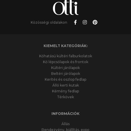
Közösségi oldalakon
KIEMELT KATEGÓRIÁK:
Kőhatású kültéri falburkolatok
Kő lépcsőlapok és frontok
Kültéri járólapok
Beltéri járólapok
Kerítés és oszlop fedlap
Álló kerti kutak
Kémény fedlap
Térkövek
INFORMÁCIÓK
Állás
Rendezvény, kiállítás, expo