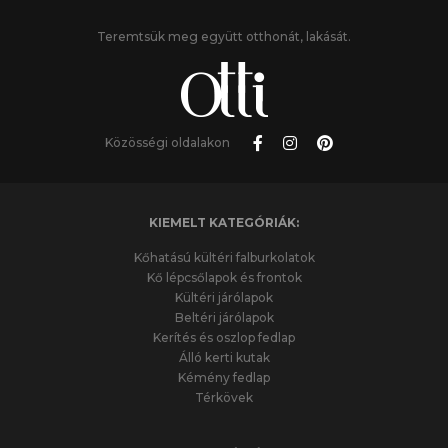
Teremtsük meg együtt otthonát, lakását.
Közösségi oldalakon
KIEMELT KATEGÓRIÁK:
Kőhatású kültéri falburkolatok
Kő lépcsőlapok és frontok
Kültéri járólapok
Beltéri járólapok
Kerítés és oszlop fedlap
Álló kerti kutak
Kémény fedlap
Térkövek