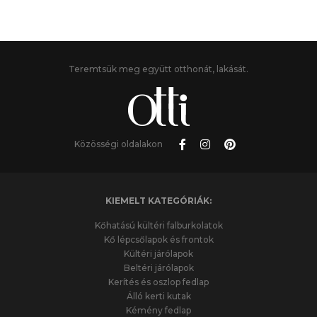
Teremtsük meg együtt otthonát, lakását.
Közösségi oldalakon
KIEMELT KATEGÓRIÁK:
Kőhatású kültéri falburkolatok
Kő lépcsőlapok és frontok
Kültéri járólapok
Beltéri járólapok
Kerítés és oszlop fedlap
Álló kerti kutak
Kémény fedlap