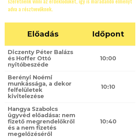
szeretnénk vinni az érdeklődőket, így is maradandó élményt
adva a résztvevőknek.
Előadás
Időpont
Diczenty Péter Balázs
és Hoffer Ottó
10:00
nyitóbeszéde
Berényi Noémi
munkássága, a dekor
10:10
felfelületek
kivitelezése
Hangya Szabolcs
ügyvéd előadása: nem
fizető megrendelőkről
10:40
és a nem fizetés
megelőzéséről