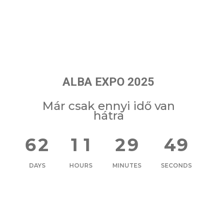
ALBA EXPO 2025
Már csak ennyi idő van
hátra
6
2
1
1
2
9
4
9
DAYS
HOURS
MINUTES
SECONDS