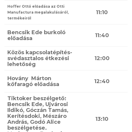
Hoffer Ottó előadása az Otti
11:10
Manufactura megalakulásáról,
termékeiről
Bencsik Ede burkoló
11:40
előadása
Közös kapcsolatépítés-
svédasztalos étkezési
12:00
lehetőség
Hovány Márton
12:40
kőfaragó előadása
Tiktoker beszélgető:
Bencsik Ede, Ujvárosi
Ildikó, Góczán Tamás,
Kerítésdoki, Mészáro
13:10
András, Godó Alice
beszélgetése.