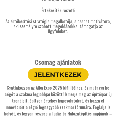
Értékesítési vezető
Az értékesítési stratégia megalkotója, a csapat motivátora,
aki személyre szabott megoldásokkal támogatja az
ügyfeleket.
Csomag ajánlatok
JELENTKEZEK
Csatlakozzon az Alba Expo 2025 kiállítóihoz, és mutassa be
cégét a szakma legjobbjai között! Ismerje meg az építőipar új
trendjeit, építsen értékes kapcsolatokat, és hozza el
innovációit a régió legnagyobb szakmai fórumára. Foglalja le
helyét, és legyen részese a Tudás és Hálózatépítés napjának –