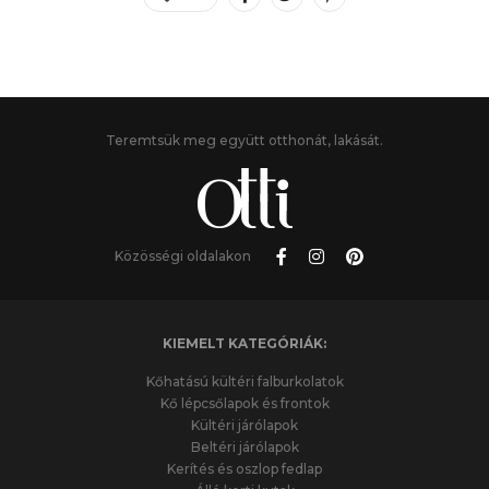
Teremtsük meg együtt otthonát, lakását.
Közösségi oldalakon
KIEMELT KATEGÓRIÁK:
Kőhatású kültéri falburkolatok
Kő lépcsőlapok és frontok
Kültéri járólapok
Beltéri járólapok
Kerítés és oszlop fedlap