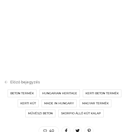
Előző bejegyzés
BETON TERMÉK
HUNGARIAN HERITAGE
KERTI BETON TERMÉK
KERTI KÚT
MADE IN HUNGARY
MAGYAR TERMÉK
MŰVÉSZI BETON
SKORPIO ÁLLÓ KÚT KALAP
40