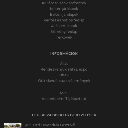
Kő lépcsőlapok és frontok
Kültéri járólapok
Beltéri járólapok
Kerítés és oszlop fedlap
Álló kerti kutak
Kémény fedlap
Térkövek
INFORMÁCIÓK
Állás
Rendezvény, kiállítás, expo
Hírek
Otti Manufactura vélemények
ÁSZF
Adatvédelmi Tájékoztató
LEGFRISSEBB BLOG BEJEGYZÉSEK
🌿 5. Otti Levendula Fesztivál…