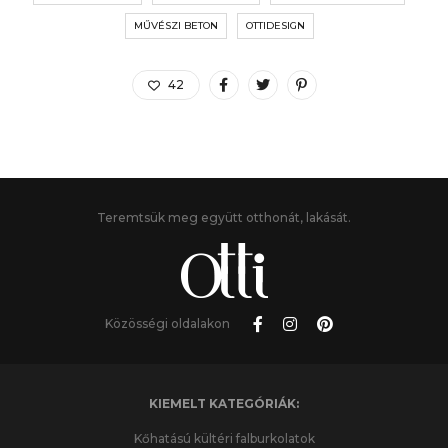
MŰVÉSZI BETON
OTTIDESIGN
42
Teremtsük meg együtt otthonát, lakását.
Közösségi oldalakon
KIEMELT KATEGÓRIÁK:
Kőhatású kültéri falburkolatok