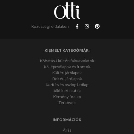
Közösségi oldalakon
KIEMELT KATEGÓRIÁK:
Kőhatású kültéri falburkolatok
Kő lépcsőlapok és frontok
Kültéri járólapok
Beltéri járólapok
Kerítés és oszlop fedlap
Álló kerti kutak
Kémény fedlap
Térkövek
INFORMÁCIÓK
Állás