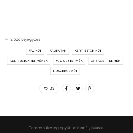
Előző bejegyzés
FALIKÚT
FALIKUTAK
KERTI BETON KÚT
KERTI BETON TERMÉKEK
MAGYAR TERMÉK
OTTI KERTI TERMÉK
RUSZTIKUS KÚT
39
Teremtsük meg együtt otthonát, lakását.