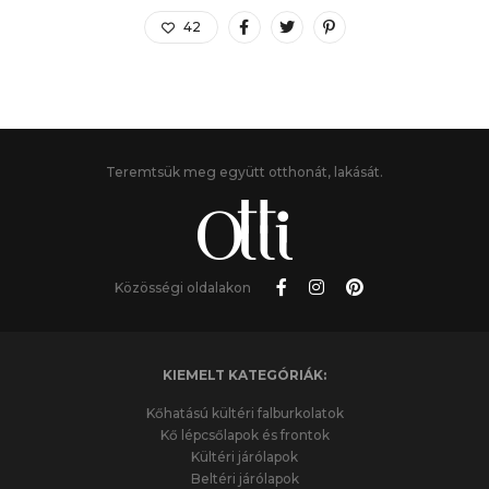
42
Teremtsük meg együtt otthonát, lakását.
Közösségi oldalakon
KIEMELT KATEGÓRIÁK:
Kőhatású kültéri falburkolatok
Kő lépcsőlapok és frontok
Kültéri járólapok
Beltéri járólapok