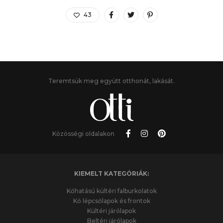
43
Teremtsük meg együtt otthonát, lakását.
Közösségi oldalakon
KIEMELT KATEGÓRIÁK:
Kőhatású kültéri falburkolatok
Kő lépcsőlapok és frontok
Kültéri járólapok
Beltéri járólapok