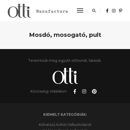
Toggle Navigation
Mosdó, mosogató, pult
Teremtsük meg együtt otthonát, lakását.
Közösségi oldalakon
KIEMELT KATEGÓRIÁK:
Kőhatású kültéri falburkolatok