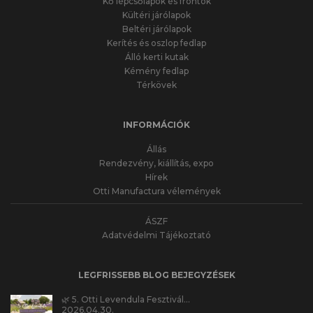
Kő lépcsőlapok és frontok
Kültéri járólapok
Beltéri járólapok
Kerítés és oszlop fedlap
Álló kerti kutak
Kémény fedlap
Térkövek
INFORMÁCIÓK
Állás
Rendezvény, kiállítás, expo
Hírek
Otti Manufactura vélemények
ÁSZF
Adatvédelmi Tájékoztató
LEGFRISSEBB BLOG BEJEGYZÉSEK
🌿 5. Otti Levendula Fesztivál…
2026.04.30.