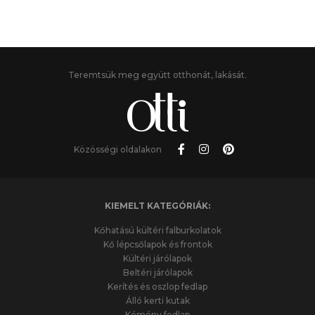
Teremtsük meg együtt otthonát, lakását.
Közösségi oldalakon
KIEMELT KATEGÓRIÁK:
Kőhatású kültéri falburkolatok
Kő lépcsőlapok és frontok
Kültéri járólapok
Beltéri járólapok
Kerítés és oszlop fedlap
Álló kerti kutak
Kémény fedlap