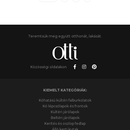
Teremtsük meg együtt otthonát, lakását.
Közösségi oldalakon
KIEMELT KATEGÓRIÁK:
Kőhatású kültéri falburkolatok
Kő lépcsőlapok és frontok
Kültéri járólapok
Beltéri járólapok
Kerítés és oszlop fedlap
Álló kerti kutak