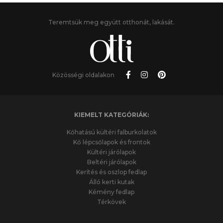
Teremtsük meg együtt otthonát, lakását.
Közösségi oldalakon
KIEMELT KATEGÓRIÁK:
Kőhatású kültéri falburkolatok
Kő lépcsőlapok és frontok
Kültéri járólapok
Beltéri járólapok
Kerítés és oszlop fedlap
Álló kerti kutak
Kémény fedlap
Térkövek