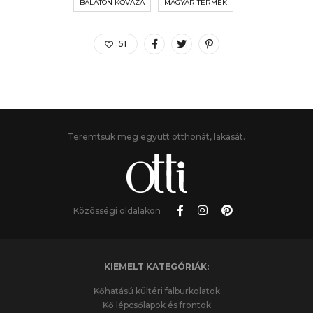
BALATON KŐVÁZA
MAGYAR TERMÉK
51
Teremtsük meg együtt otthonát, lakását.
Közösségi oldalakon
KIEMELT KATEGÓRIÁK:
Kőhatású kültéri falburkolatok
Kő lépcsőlapok és frontok