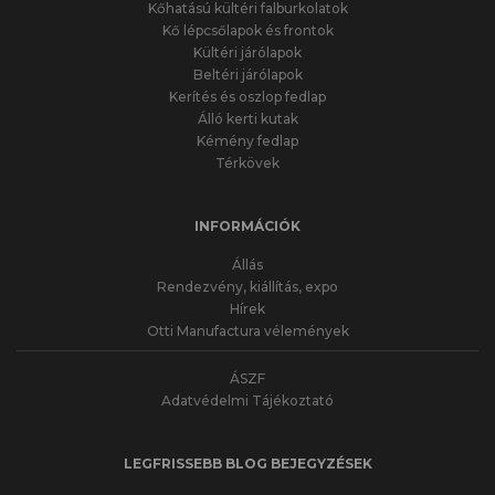
Kőhatású kültéri falburkolatok
Kő lépcsőlapok és frontok
Kültéri járólapok
Beltéri járólapok
Kerítés és oszlop fedlap
Álló kerti kutak
Kémény fedlap
Térkövek
INFORMÁCIÓK
Állás
Rendezvény, kiállítás, expo
Hírek
Otti Manufactura vélemények
ÁSZF
Adatvédelmi Tájékoztató
LEGFRISSEBB BLOG BEJEGYZÉSEK