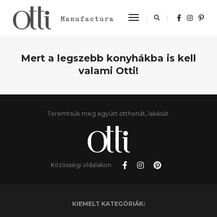
Toggle Navigation
Mert a legszebb konyhákba is kell
valami Otti!
Teremtsük meg együtt otthonát, lakását.
Közösségi oldalakon
KIEMELT KATEGÓRIÁK: